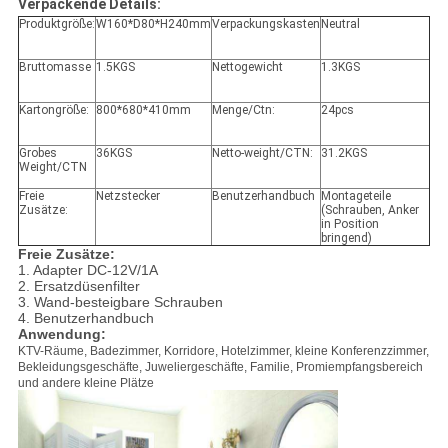
Verpackende Details:
Produktgröße:
W160*D80*H240mm
Verpackungskasten
Neutral
Bruttomasse
1.5KGS
Nettogewicht
1.3KGS
Kartongröße:
800*680*410mm
Menge/Ctn:
24pcs
Grobes
36KGS
Netto-weight/CTN:
31.2KGS
Weight/CTN
Freie
Netzstecker
Benutzerhandbuch
Montageteile
Zusätze:
(Schrauben, Anker
in Position
bringend)
Freie
Zusätze:
1. Adapter DC-12V/1A
2. Ersatzdüsenfilter
3. Wand-besteigbare Schrauben
4. Benutzerhandbuch
Anwendung:
KTV-Räume, Badezimmer, Korridore, Hotelzimmer, kleine Konferenzzimmer,
Bekleidungsgeschäfte, Juweliergeschäfte, Familie, Promiempfangsbereich
und andere kleine Plätze