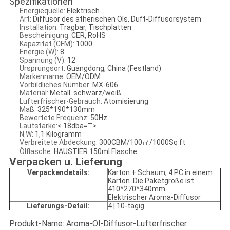
Spezifikationen
Energiequelle:
Elektrisch
Art:
Diffusor des ätherischen Öls, Duft-Diffusorsystem
Installation:
Tragbar, Tischplatten
Bescheinigung:
CER, RoHS
Kapazität (CFM):
1000
Energie (W):
8
Spannung (V):
12
Ursprungsort:
Guangdong, China (Festland)
Markenname:
OEM/ODM
Vorbildliches Number:
MX-606
Material:
Metall. schwarz/weiß
Lufterfrischer-Gebrauch:
Atomisierung
Maß:
325*190*130mm
Bewertete Frequenz:
50Hz
Lautstärke:
< 18dba="">
N.W:
1,1 Kilogramm
Verbreitete Abdeckung:
300CBM/100㎡/1000Sq ft
Ölflasche:
HAUSTIER 150ml Flasche
Verpacken u. Lieferung
Verpackendetails:
Karton + Schaum, 4 PC in einem
Karton. Die Paketgröße ist
410*270*340mm
Elektrischer Aroma-Diffusor
Lieferungs-Detail:
4 | 10-tägig
Produkt-Name: Aroma-Öl-Diffusor-Lufterfrischer