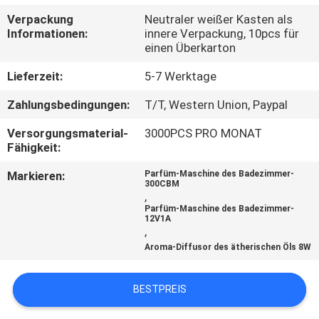
Verpackung
Neutraler weißer Kasten als
TRETEN
Informationen:
innere Verpackung, 10pcs für
einen Überkarton
SIE
MIT
Lieferzeit:
5-7 Werktage
UNS
Zahlungsbedingungen:
T/T, Western Union, Paypal
IN
Versorgungsmaterial-
3000PCS PRO MONAT
Fähigkeit:
VERBINDUNG
Markieren:
Parfüm-Maschine des Badezimmer-
300CBM
FORDERN
,
Parfüm-Maschine des Badezimmer-
SIE EIN
12V1A
,
ZITAT
Aroma-Diffusor des ätherischen Öls 8W
SHOPPING
BESTPREIS
ONLINE