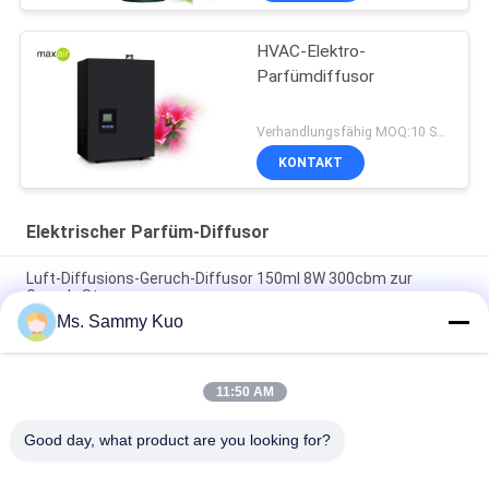
HVAC-Elektro-
Parfümdiffusor
Verhandlungsfähig MOQ:10 Stücke
KONTAKT
Elektrischer Parfüm-Diffusor
Luft-Diffusions-Geruch-Diffusor 150ml 8W 300cbm zur
Geruch-Steuerung
Ms. Sammy Kuo
Hotel-Badezimmer 8W 150ml roch Öl-Diffusor-Maschine
300m3
11:50 AM
Elektrischer Aromatherapie-Diffusor HAUSTIER Flaschen-3W
250ml 300m3
Good day, what product are you looking for?
Beliebte Kategorien
Alle