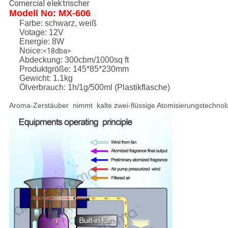
Comercial elektrischer
Modell No: MX-606
Farbe: schwarz, weiß
Votage: 12V
Energie: 8W
Noice:
<18dba>
Abdeckung: 300cbm/1000sq ft
Produktgröße: 145*85*230mm
Gewicht: 1.1kg
Ölverbrauch: 1h/1g/500ml (Plastikflasche)
Aroma-Zerstäuber
nimmt
kalte zwei-flüssige Atomisierungstechno