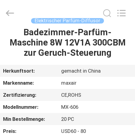
Shenzhen
Maxwin
Industrial
Co.,
Ltd..
Elektrischer Parfüm-Diffusor
All
Rights
Reserved.
Badezimmer-Parfüm-
HAUS
Maschine 8W 12V1A 300CBM
PRODUKTE
zur Geruch-Steuerung
ÜBER
Herkunftsort:
gemacht in China
UNS
Markenname:
maxair
Zertifizierung:
CE,ROHS
FABRIK-
Modellnummer:
MX-606
AUSFLUG
Min Bestellmenge:
20 PC
QUALITÄTSKONTROLLE
Preis:
USD60 - 80