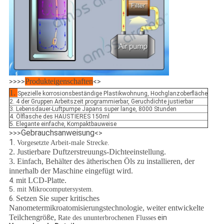
Produkteigenschaften
>>>>
<>
1.
Spezielle korrosionsbeständige Plastikwohnung, Hochglanzoberfläche
2. 4 der Gruppen Arbeitszeit programmierbar, Geruchdichte justierbar
3. Lebensdauer-Luftpumpe Japans super lange, 8000 Stunden
4. Ölflasche des HAUSTIERES 150ml
5. Elegante einfache, Kompaktbauweise
Gebrauchsanweisung
>>>
<>
1.
Vorgesetzte Arbeit-male Strecke.
2. Justierbare Duftzerstreuungs-Dichteeinstellung.
3. Einfach, Behälter des ätherischen Öls zu installieren, der
innerhalb der Maschine eingefügt wird.
mit LCD-Platte.
4.
5.
mit Mikrocomputersystem.
Setzen Sie super kritisches
6.
Nanometer
mikroatomisierungstechnologie, weiter entwickelte
Teilchengröße,
ein
Rate des ununterbrochenen Flusses