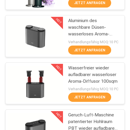
JETZT ANFRAGEN
TRETEN
HOT
Aluminium des
SIE
49
waschbare Düsen-
MIT
wasserloses Aroma-
Luft-Aroma-Diffusor
UNS
Diffusor-pp.
Verhandlungsfähig MOQ:10 PC
IN
JETZT ANFRAGEN
VERBINDUNG
HOT
Wasserfreier wieder
aufladbarer wasserloser
FORDERN
Aroma-Diffusor 100sqm
110
SIE EIN
Verhandlungsfähig MOQ:10 PC
Duftöl der Hotel-
JETZT ANFRAGEN
ZITAT
Kollektion
HOT
Geruch-Luft-Maschine
SHOPPING
patentierter Hohlraum
ONLINE
PBT wieder aufladbare