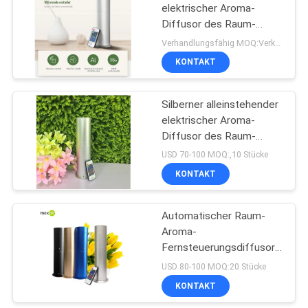
elektrischer Aroma-
Diffusor des Raum-
22
130ML mit
Verhandlungsfähig MOQ:Verkäuflich
Fernsteuerungshauptgebrauc
Wasserloser Aroma-
KONTAKT
Diffusor
Silberner alleinstehender
elektrischer Aroma-
Diffusor des Raum-
130ML mit
USD 70-100 MOQ:‚10 Stücke
Fernbedienung für Haus
KONTAKT
46
Automatischer Raum-
Auto-Luftverteiler
Aroma-
Fernsteuerungsdiffusor
für Haus, Japan-Pumpe
USD 80-100 MOQ:20 Stücke
und Zerstäuber
KONTAKT