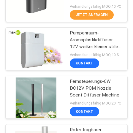
DC5V
Verhandlungsfähig MOQ:10 PC
JETZT ANFRAGEN
SITEMAP
39
Diffusoren des
Pumpenraum-
PRIVACY
Aromaplastikdiffusor
ätherischen Öls
POLICY
12V weißer kleiner stiller
Japan
Verhandlungsfähig MOQ:10 Stücke
KONTAKT
Fernsteuerungs-6W
57
DC12V POM Nozzle
Aromatherapie-
Scent Diffuser Machine
Verhandlungsfähig MOQ:20 PC
Diffusoren
KONTAKT
Roter tragbarer