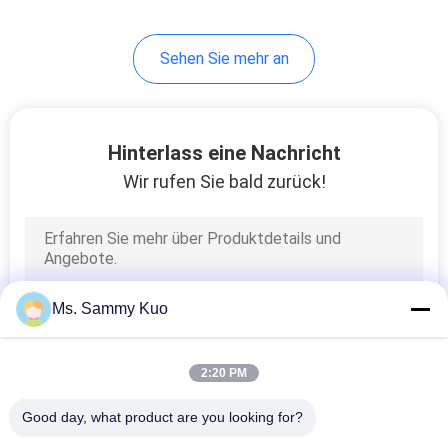
51
Sehen Sie mehr an
Handelsgeruch-
Maschine
Hinterlass eine Nachricht
Wir rufen Sie bald zurück!
30
Automatischer
Ms. Sammy Kuo
Duftdiffusor
2:20 PM
Good day, what product are you looking for?