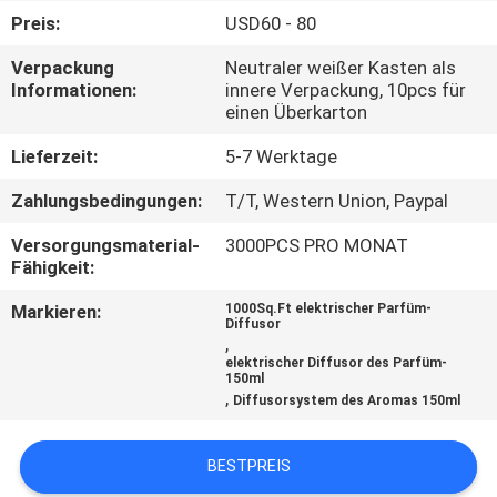
Preis:
USD60 - 80
TRETEN
Verpackung
Neutraler weißer Kasten als
SIE
Informationen:
innere Verpackung, 10pcs für
einen Überkarton
MIT
UNS
Lieferzeit:
5-7 Werktage
IN
Zahlungsbedingungen:
T/T, Western Union, Paypal
VERBINDUNG
Versorgungsmaterial-
3000PCS PRO MONAT
Fähigkeit:
FORDERN
Markieren:
1000Sq.Ft elektrischer Parfüm-
Diffusor
SIE EIN
,
elektrischer Diffusor des Parfüm-
ZITAT
150ml
,
Diffusorsystem des Aromas 150ml
SHOPPING
BESTPREIS
ONLINE