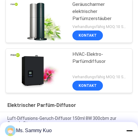
Geräuscharmer
elektrischer
Parfümzerstäuber
Verhandlungsfähig MOQ:10 Stücke
KONTAKT
HVAC-Elektro-
Parfümdiffusor
Verhandlungsfähig MOQ:10 Stücke
KONTAKT
Elektrischer Parfüm-Diffusor
Luft-Diffusions-Geruch-Diffusor 150ml 8W 300cbm zur
Geruch-Steuerung
Ms. Sammy Kuo
Badezimmer-Parfüm-Maschine 8W 12V1A 300CBM zur