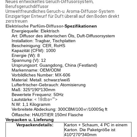
Neues entwickeltes Geruch-Diffusorsystem,
Berufsgeruchdiffusor
Umweltfreundliches Geruch-u. Aroma-Diffusor-System
Einzigartiger Entwurf für Duft überall auf den Boden direkt
zerstreuen
Elektrische Parfüm-Diffusor-
Spezifikationen
Energiequelle: Elektrisch
Art: Diffusor des ätherischen Öls, Duft-Diffusorsystem
Installation: Tragbar, Tischplatten
Bescheinigung: CER, RoHS
Kapazität (CFM): 1000
Energie (W): 8
Spannung (V): 12
Ursprungsort: Guangdong, China (Festland)
Markenname: OEM/ODM
Vorbildliches Number: MX-606
Material: Metall. schwarz/weiß
Lufterfrischer-Gebrauch: Atomisierung
Maß: 325*190*130mm
Bewertete Frequenz: 50Hz
Lautstärke:
< 18dba="">
N.W: 1,1 Kilogramm
Verbreitete Abdeckung: 300CBM/100㎡/1000Sq ft
Ölflasche: HAUSTIER 150ml Flasche
Verpacken u. Lieferung
Verpackendetails:
Karton + Schaum, 4 PC in einem
Karton. Die Paketgröße ist
410*270*340mm