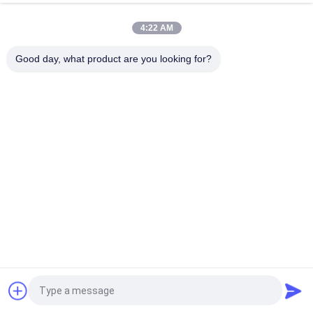
Geruch-Steuerung
4:22 AM
Hotel-Badezimmer 8W 150ml roch Öl-Diffusor-Maschine
300m3
Good day, what product are you looking for?
Beliebte Kategorien
Alle
Geruch-Luft-
Geruch-Diffusor-
Maschine
Maschine
Duftöl Der Hotel-
Luft-Aroma-Diffusor
Kollektion
Diffusoren Des 
Aromatherapie-
Ätherischen Öls
Diffusoren
Wasserloser Aroma-
Auto-Luftverteiler
Diffusor
Fordern Sie ein Angebot