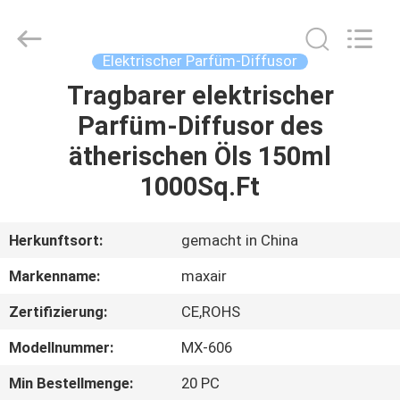
Shenzhen
Maxwin
Industrial
Co.,
Ltd..
Elektrischer Parfüm-Diffusor
All
Rights
Reserved.
Tragbarer elektrischer
HAUS
Parfüm-Diffusor des
PRODUKTE
ätherischen Öls 150ml
1000Sq.Ft
ÜBER
UNS
Herkunftsort:
gemacht in China
Markenname:
maxair
FABRIK-
Zertifizierung:
CE,ROHS
AUSFLUG
Modellnummer:
MX-606
QUALITÄTSKONTROLLE
Min Bestellmenge:
20 PC