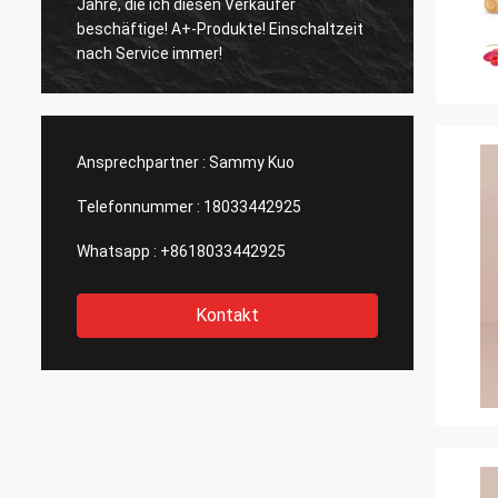
Jahre, die ich diesen Verkäufer
und sch
beschäftige! A+-Produkte! Einschaltzeit
und groß
nach Service immer!
Berufs
Ansprechpartner :
Sammy Kuo
Telefonnummer :
18033442925
Whatsapp :
+8618033442925
Kontakt