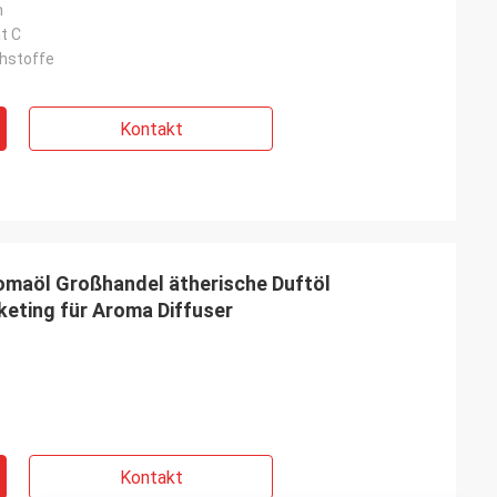
m
t C
hstoffe
Kontakt
omaöl Großhandel ätherische Duftöl
eting für Aroma Diffuser
Kontakt