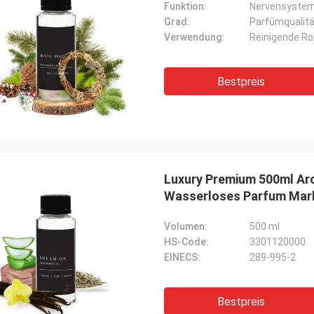
Funktion:
Nervensyste
Grad:
Parfümqualitä
Verwendung:
Reinigende Ro
Bestpreis
Luxury Premium 500ml Ar
Wasserloses Parfum Mark
Volumen:
500 ml
HS-Code:
3301120000
EINECS:
289-995-2
Bestpreis