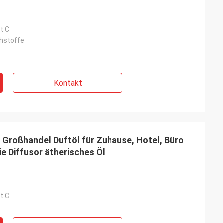
t C
hstoffe
Kontakt
r Großhandel Duftöl für Zuhause, Hotel, Büro
 Diffusor ätherisches Öl
t C