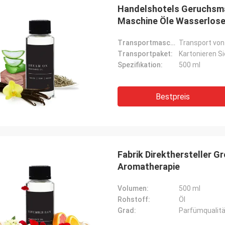
Handelshotels Geruchsm
Maschine Öle Wasserlose 
Transportmaschine:
Transport vo
Transportpaket:
Kartonieren S
Spezifikation:
500 ml
Bestpreis
Fabrik Direkthersteller 
Aromatherapie
Volumen:
500 ml
Rohstoff:
Öl
Mohamed
Grad:
Parfümqualitä
Produkt! Genau als beschriebenes