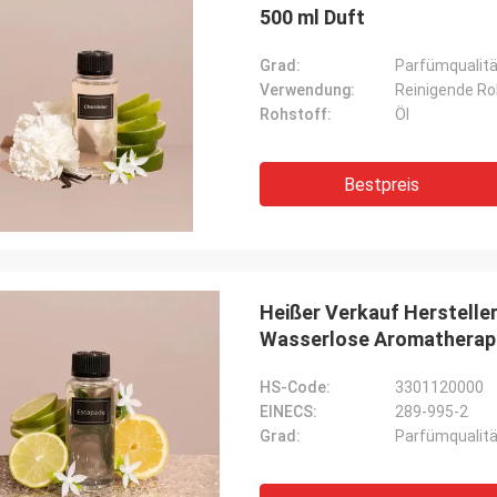
500 ml Duft
Grad:
Parfümqualitä
Verwendung:
Reinigende Ro
Rohstoff:
Öl
Bestpreis
Heißer Verkauf Herstelle
Wasserlose Aromatherapie
HS-Code:
3301120000
EINECS:
289-995-2
Grad:
Parfümqualitä