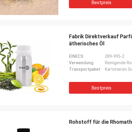
Bestpreis
Fabrik Direktverkauf Par
ätherisches Öl
EINECS:
289-995-2
Verwendung:
Reinigende Ro
Transportpaket:
Kartonieren S
Bestpreis
Rohstoff für die Rhomath