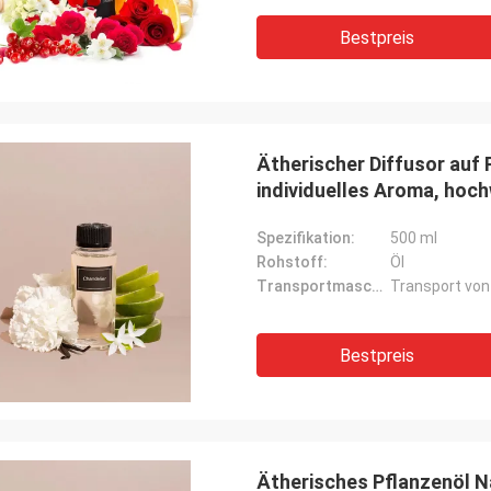
nelles Verschiffen. Es ist stiller
er Nebel. Sehr
Bestpreis
geruchdiffusorhersteller
Ätherischer Diffusor auf 
individuelles Aroma, hoch
Spezifikation:
500 ml
Rohstoff:
Öl
Transportmaschine:
Transport vo
Bestpreis
Ätherisches Pflanzenöl N