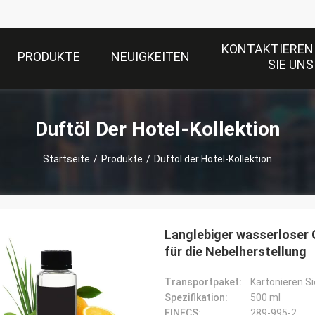
KONTAKTIEREN
PRODUKTE
NEUIGKEITEN
SIE UNS
Duftöl Der Hotel-Kollektion
Startseite
/
Produkte
/
Duftöl der Hotel-Kollektion
Langlebiger wasserloser 
für die Nebelherstellung
Transportpaket:
Kartonieren S
Spezifikation:
500 ml
EINECS:
289-995-2