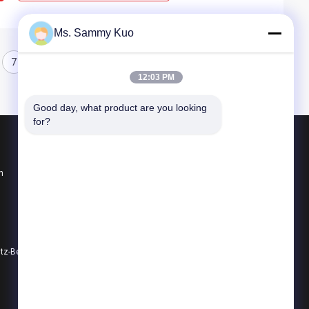
Ms. Sammy Kuo
7
8
12:03 PM
Good day, what product are you looking 
for?
Produkte
n
Geruch-Luft-Maschine
Geruch-Diffusor-Maschine
Luft-Aroma-Diffusor
Datenschutz-Bestimmungen
Alle Kategorien