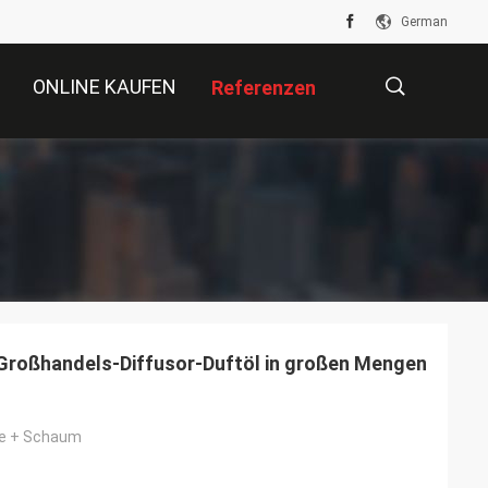
German
ONLINE KAUFEN
Referenzen
描
述
Großhandels-Diffusor-Duftöl in großen Mengen
ie + Schaum