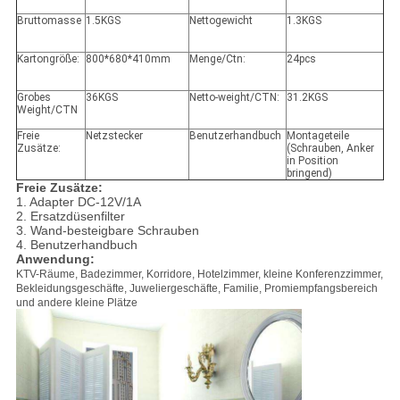
Bruttomasse
1.5KGS
Nettogewicht
1.3KGS
Kartongröße:
800*680*410mm
Menge/Ctn:
24pcs
Grobes
36KGS
Netto-weight/CTN:
31.2KGS
Weight/CTN
Freie
Netzstecker
Benutzerhandbuch
Montageteile
Zusätze:
(Schrauben, Anker
in Position
bringend)
Freie
Zusätze:
1. Adapter DC-12V/1A
2. Ersatzdüsenfilter
3. Wand-besteigbare Schrauben
4. Benutzerhandbuch
Anwendung:
KTV-Räume, Badezimmer, Korridore, Hotelzimmer, kleine Konferenzzimmer,
Bekleidungsgeschäfte, Juweliergeschäfte, Familie, Promiempfangsbereich
und andere kleine Plätze