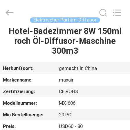
Shenzhen
Maxwin
Industrial
Co.,
Ltd..
Elektrischer Parfüm-Diffusor
All
Rights
Reserved.
Hotel-Badezimmer 8W 150ml
HAUS
roch Öl-Diffusor-Maschine
PRODUKTE
300m3
ÜBER
Herkunftsort:
gemacht in China
UNS
Markenname:
maxair
Zertifizierung:
CE,ROHS
FABRIK-
Modellnummer:
MX-606
AUSFLUG
Min Bestellmenge:
20 PC
QUALITÄTSKONTROLLE
Preis:
USD60 - 80