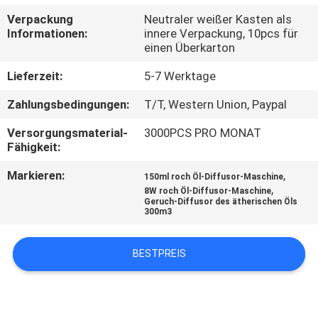
Verpackung
Neutraler weißer Kasten als
TRETEN
Informationen:
innere Verpackung, 10pcs für
einen Überkarton
SIE
MIT
Lieferzeit:
5-7 Werktage
UNS
Zahlungsbedingungen:
T/T, Western Union, Paypal
IN
Versorgungsmaterial-
3000PCS PRO MONAT
Fähigkeit:
VERBINDUNG
Markieren:
,
150ml roch Öl-Diffusor-Maschine
,
8W roch Öl-Diffusor-Maschine
FORDERN
Geruch-Diffusor des ätherischen Öls
300m3
SIE EIN
ZITAT
BESTPREIS
SHOPPING
ONLINE