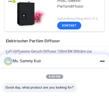
HVAC-Elektro-
Parfümdiffusor
Verhandlungsfähig MOQ:10 Stücke
KONTAKT
Elektrischer Parfüm-Diffusor
Luft-Diffusions-Geruch-Diffusor 150ml 8W 300cbm zur
Geruch-Steuerung
Ms. Sammy Kuo
Badezimmer-Parfüm-Maschine 8W 12V1A 300CBM zur
Geruch-Steuerung
6:49 AM
Elektrischer Aromatherapie-Diffusor HAUSTIER Flaschen-3W
250ml 300m3
Good day, what product are you looking for?
Beliebte Kategorien
Alle