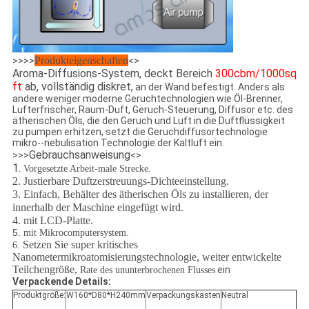
Produkteigenschaften
>>>>
<>
Aroma-Diffusions-System, deckt Bereich
300cbm/1000sq
ft
ab, vollständig diskret,
an der Wand befestigt. Anders als
andere weniger moderne Geruchtechnologien wie Öl-Brenner,
Lufterfrischer, Raum-Duft, Geruch-Steuerung, Diffusor etc. des
ätherischen Öls, die den Geruch und Luft in
die
Duftflüssigkeit
zu pumpen erhitzen,
setzt
die Geruchdiffusortechnologie
mikro--nebulisation Technologie der Kaltluft ein.
Gebrauchsanweisung
>>>
<>
1.
Vorgesetzte Arbeit-male Strecke.
2. Justierbare Duftzerstreuungs-Dichteeinstellung.
3. Einfach, Behälter des ätherischen Öls zu installieren, der
innerhalb der Maschine eingefügt wird.
4. mit LCD-Platte.
5.
mit Mikrocomputersystem.
Setzen Sie super kritisches
6.
Nanometer
mikroatomisierungstechnologie, weiter entwickelte
Teilchengröße,
ein
Rate des ununterbrochenen Flusses
Verpackende Details:
Produktgröße:
W160*D80*H240mm
Verpackungskasten
Neutral