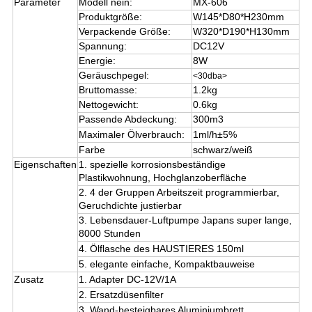
Parameter
Modell nein:
MX-606
Produktgröße:
W145*D80*H230mm
Verpackende Größe:
W320*D190*H130mm
Spannung:
DC12V
Energie:
8W
Geräuschpegel:
<30dba>
Bruttomasse:
1.2kg
Nettogewicht:
0.6kg
Passende Abdeckung:
300m3
Maximaler Ölverbrauch:
1ml/h±5%
Farbe
schwarz/weiß
Eigenschaften
1. spezielle korrosionsbeständige
Plastikwohnung, Hochglanzoberfläche
2. 4 der Gruppen Arbeitszeit programmierbar,
Geruchdichte justierbar
3. Lebensdauer-Luftpumpe Japans super lange,
8000 Stunden
4. Ölflasche des HAUSTIERES 150ml
5. elegante einfache, Kompaktbauweise
Zusatz
1. Adapter
DC-12V/1A
2. Ersatzdüsenfilter
3. Wand-besteigbares Aluminiumbrett