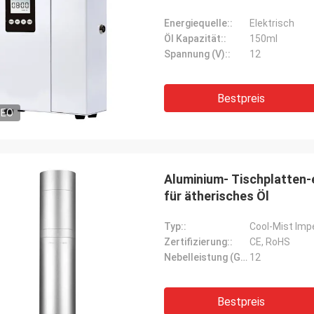
Energiequelle::
Elektrisch
Öl Kapazität::
150ml
Spannung (V)::
12
Bestpreis
DEO
Aluminium- Tischplatten
für ätherisches Öl
Typ::
Cool-Mist Imp
Zertifizierung::
CE, RoHS
Nebelleistung (Gallonen / Tag)::
12
Bestpreis