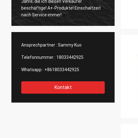
Jahre, die ich diesen Verkäufer
und sch
beschäftige! A+-Produkte! Einschaltzeit
und groß
nach Service immer!
Berufs
Ansprechpartner :
Sammy Kuo
Telefonnummer :
18033442925
Whatsapp :
+8618033442925
Kontakt