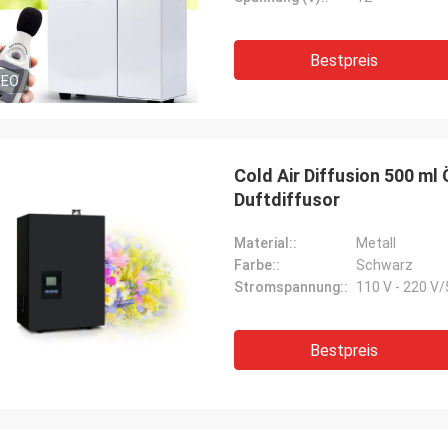
Bestpreis
DEO
Cold Air Diffusion 500 ml
Duftdiffusor
Material::
Metall
Farbe::
Schwarz
Stromspannung::
110 V - 220 V/
Bestpreis