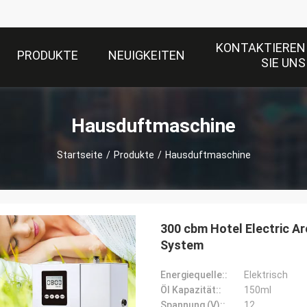
KONTAKTIEREN
PRODUKTE
NEUIGKEITEN
SIE UNS
Hausduftmaschine
Startseite
/
Produkte
/
Hausduftmaschine
300 cbm Hotel Electric A
System
Energiequelle::
Elektrisch
Öl Kapazität::
150ml
Spannung (V)::
12