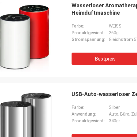
Wasserloser Aromatherapi
Heimduftmaschine
Farbe:
WEISS
Produktgewicht:
260g
Stromspannung:
Gleichstrom 5
Bestpreis
USB-Auto-wasserloser Ze
Farbe:
Silber
Anwendung:
Auto, Büro, 
Produktgewicht:
340gr
Mohamed
Produkt! Genau als beschriebenes