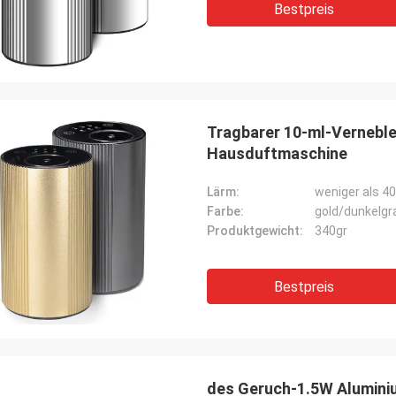
nelles Verschiffen. Es ist stiller
Bestpreis
er Nebel. Sehr
geruchdiffusorhersteller
Tragbarer 10-ml-Verneble
Hausduftmaschine
Lärm:
weniger als 4
Farbe:
gold/dunkelgr
Produktgewicht:
340gr
Bestpreis
des Geruch-1.5W Alumini