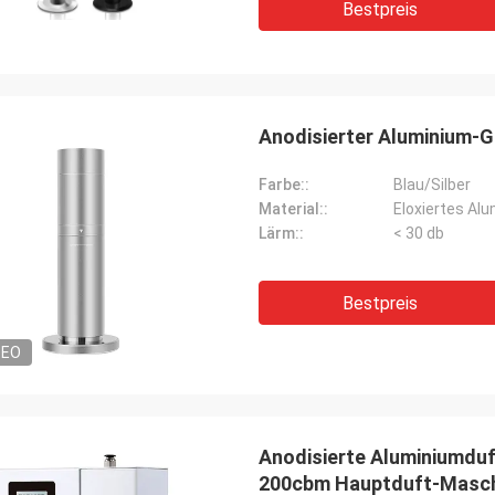
Bestpreis
Anodisierter Aluminium-
Farbe::
Blau/Silber
Material::
Eloxiertes Al
Lärm::
< 30 db
Bestpreis
DEO
Anodisierte Aluminiumdu
200cbm Hauptduft-Masc