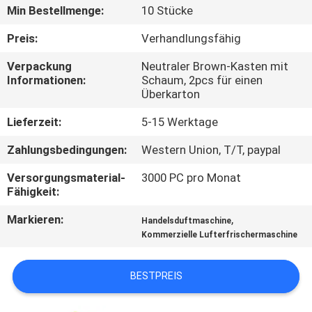
Min Bestellmenge:
10 Stücke
TRETEN
Preis:
Verhandlungsfähig
SIE
Verpackung
Neutraler Brown-Kasten mit
MIT
Informationen:
Schaum, 2pcs für einen
Überkarton
UNS
IN
Lieferzeit:
5-15 Werktage
VERBINDUNG
Zahlungsbedingungen:
Western Union, T/T, paypal
Versorgungsmaterial-
3000 PC pro Monat
FORDERN
Fähigkeit:
SIE EIN
Markieren:
,
Handelsduftmaschine
Kommerzielle Lufterfrischermaschine
ZITAT
BESTPREIS
SHOPPING
ONLINE