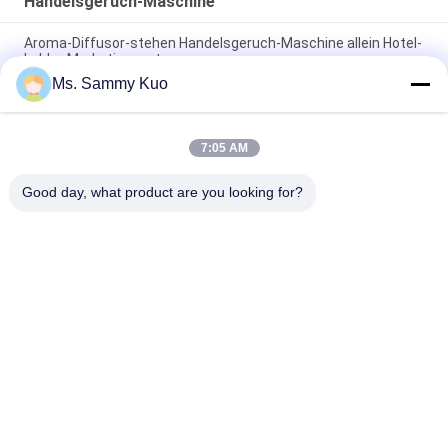
Handelsgeruch-Maschine
Aroma-Diffusor-stehen Handelsgeruch-Maschine allein Hotel-
Lobby-Marketingsystem
Ms. Sammy Kuo
HVAC-Handelsgeruch-Maschine eingebauter Entwurf des
Mikroreglers 150ml kleiner luxuriöser
7:05 AM
220V Handelsmaschine geruch silberner Aluminium-1000 m2
HVAC-Hotel Lobby
Good day, what product are you looking for?
Beliebte Kategorien
Alle
Geruch-Luft-
Geruch-Diffusor-
Maschine
Maschine
Duftöl Der Hotel-
Luft-Aroma-Diffusor
Kollektion
Diffusoren Des 
Aromatherapie-
Ätherischen Öls
Diffusoren