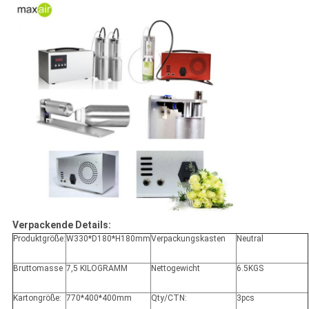
Verpackende Details:
Produktgröße:
W330*D180*H180mm
Verpackungskasten
Neutral
Bruttomasse
7,5 KILOGRAMM
Nettogewicht
6.5KGS
Kartongröße:
770*400*400mm
Qty/CTN:
3pcs