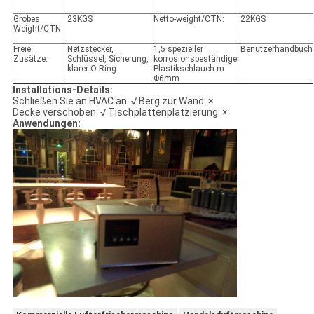
Grobes
23KGS
Netto-weight/CTN:
22KGS
Weight/CTN
Freie
Netzstecker,
1,5 spezieller
Benutzerhandbuch
Zusätze:
Schlüssel, Sicherung,
korrosionsbeständiger
klarer O-Ring
Plastikschlauch m
Φ6mm
Installations-Details:
Schließen Sie an HVAC an: √ Berg zur Wand: ×
Decke verschoben: √ Tischplattenplatzierung: ×
Anwendungen: