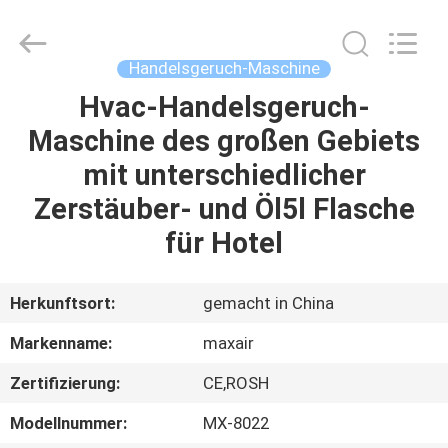
Shenzhen
Maxwin
Industrial
Co.,
Ltd..
Handelsgeruch-Maschine
All
Rights
Reserved.
Hvac-Handelsgeruch-
HAUS
Maschine des großen Gebiets
PRODUKTE
mit unterschiedlicher
Zerstäuber- und Öl5l Flasche
ÜBER
für Hotel
UNS
Herkunftsort:
gemacht in China
FABRIK-
Markenname:
maxair
AUSFLUG
Zertifizierung:
CE,ROSH
QUALITÄTSKONTROLLE
Modellnummer:
MX-8022