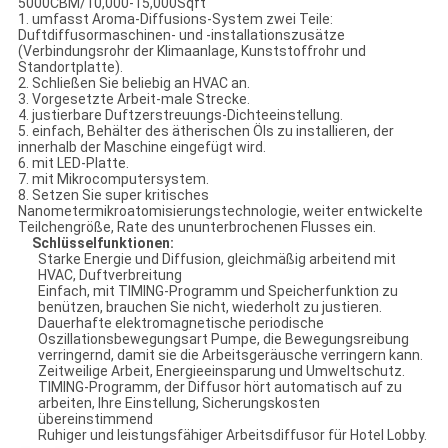
5000CBM/10,000-15,000Sqft
1. umfasst Aroma-Diffusions-System zwei Teile:
Duftdiffusormaschinen- und -installationszusätze
(Verbindungsrohr der Klimaanlage, Kunststoffrohr und
Standortplatte).
2. Schließen Sie beliebig an HVAC an.
3. Vorgesetzte Arbeit-male Strecke.
4. justierbare Duftzerstreuungs-Dichteeinstellung.
5. einfach, Behälter des ätherischen Öls zu installieren, der
innerhalb der Maschine eingefügt wird.
6. mit LED-Platte.
7. mit Mikrocomputersystem.
8. Setzen Sie super kritisches
Nanometermikroatomisierungstechnologie, weiter entwickelte
Teilchengröße, Rate des ununterbrochenen Flusses ein.
Schlüsselfunktionen:
Starke Energie und Diffusion, gleichmäßig arbeitend mit
HVAC, Duftverbreitung
Einfach, mit TIMING-Programm und Speicherfunktion zu
benützen, brauchen Sie nicht, wiederholt zu justieren.
Dauerhafte elektromagnetische periodische
Oszillationsbewegungsart Pumpe, die Bewegungsreibung
verringernd, damit sie die Arbeitsgeräusche verringern kann.
Zeitweilige Arbeit, Energieeinsparung und Umweltschutz.
TIMING-Programm, der Diffusor hört automatisch auf zu
arbeiten, Ihre Einstellung, Sicherungskosten
übereinstimmend
Ruhiger und leistungsfähiger Arbeitsdiffusor für Hotel Lobby.