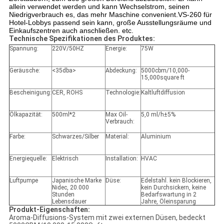
allein verwendet werden und kann Wechselstrom, seinen
Niedrigverbrauch es, das mehr Maschine convenient.VS-260 für
Hotel-Lobbys passend sein kann, große Ausstellungsräume und
Einkaufszentren auch anschließen. etc.
Technische Spezifikationen des Produktes:
Spannung:
220V/50HZ
Energie:
75W
Geräusche:
<35dba>
Abdeckung:
5000cbm/10,000-
15,000square ft
Bescheinigung:
CER, ROHS
Technologie:
Kaltluftdiffusion
Ölkapazität:
500ml*2
Max Oil-
5,0 ml/h±5%
Verbrauch:
Farbe:
Schwarzes/Silber
Material:
Aluminium
Energiequelle:
Elektrisch
Installation:
HVAC
Luftpumpe
Japanische Marke
Düse:
Edelstahl. kein Blockieren,
Nidec, 20.000
kein Durchsickern, keine
Stunden
Bedarfswartung in 2
Lebensdauer
Jahre, Öleinsparung
Produkt-Eigenschaften:
Aroma-Diffusions-System mit zwei externen Düsen, bedeckt