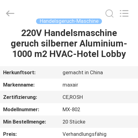
Shenzhen
Maxwin
Industrial
Co.,
Ltd..
Handelsgeruch-Maschine
All
Rights
Reserved.
220V Handelsmaschine
HAUS
geruch silberner Aluminium-
PRODUKTE
1000 m2 HVAC-Hotel Lobby
ÜBER
Herkunftsort:
gemacht in China
UNS
Markenname:
maxair
Zertifizierung:
CE,ROSH
FABRIK-
Modellnummer:
MX-802
AUSFLUG
Min Bestellmenge:
20 Stücke
QUALITÄTSKONTROLLE
Preis:
Verhandlungsfähig