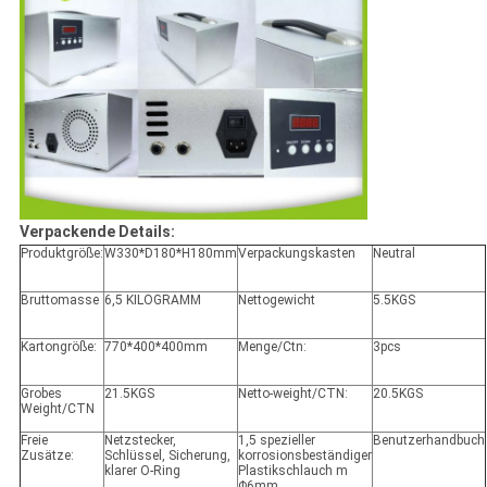
Verpackende Details:
Produktgröße:
W330*D180*H180mm
Verpackungskasten
Neutral
Bruttomasse
6,5 KILOGRAMM
Nettogewicht
5.5KGS
Kartongröße:
770*400*400mm
Menge/Ctn:
3pcs
Grobes
21.5KGS
Netto-weight/CTN:
20.5KGS
Weight/CTN
Freie
Netzstecker,
1,5 spezieller
Benutzerhandbuch
Zusätze:
Schlüssel, Sicherung,
korrosionsbeständiger
klarer O-Ring
Plastikschlauch m
Φ6mm