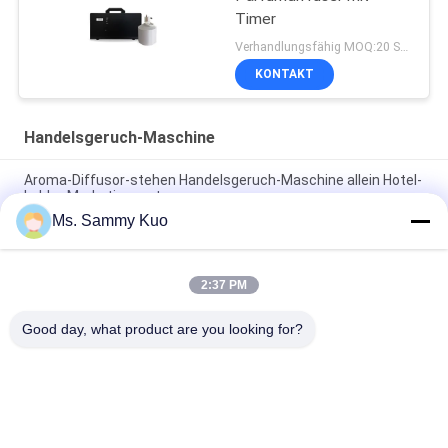
Timer
Verhandlungsfähig MOQ:20 Stücke
KONTAKT
Handelsgeruch-Maschine
Aroma-Diffusor-stehen Handelsgeruch-Maschine allein Hotel-
Lobby-Marketingsystem
Ms. Sammy Kuo
HVAC-Handelsgeruch-Maschine eingebauter Entwurf des
Mikroreglers 150ml kleiner luxuriöser
2:37 PM
Wand des Weißmetalls 500ml besteigbar mit Verschluss
automatischer Handelsgeruchmaschine
Good day, what product are you looking for?
Beliebte Kategorien
Alle
Geruch-Luft-
Geruch-Diffusor-
Maschine
Maschine