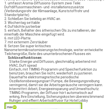
1. umfasst Aroma-Diffusions-System zwei Teile:
Duftdiffusormaschinen- und -installationszusätze
(Verbindungsrohr der Klimaanlage, Kunststoffrohr und
Standortplatte).
2. Schließen Sie beliebig an HVAC an.
3. Wochentag settable
4. Duftdichte justierbar
5. einfach, Behälter des ätherischen Öls zu installieren, der
innerhalb der Maschine eingefügt wird.
6. mit LED-Platte.
7. mit externem Zerstäuber
8. Setzen Sie super kritisches
Nanometermikroatomisierungstechnologie, weiter entwickelte
Teilchengröße, Rate des ununterbrochenen Flusses ein.
Schlüsselfunktionen:
Starke Energie und Diffusion, gleichmäßig arbeitend mit
HVAC, Duft spead
Einfach, mit TIMING-Programm und Speicherfunktion zu
benützen, brauchen Sie nicht, wiederholt zu justieren.
Dauerhafte elektromagnetische periodische
Oszillationsbewegungsart Pumpe, die Bewegungsreibung
verringernd, damit sie die Arbeitsgeräusche verringern kann.
Intermittnt-Arbeit, Energieeinsparung und Umweltschutz.
TIMING-Programm, der Diffusor hört automatisch auf
wrking, Ihre Einstellung, Sicherungskosten übereinstimmend
Ruhiger und effient Arbeitsdiffusor für Hotel Lobby