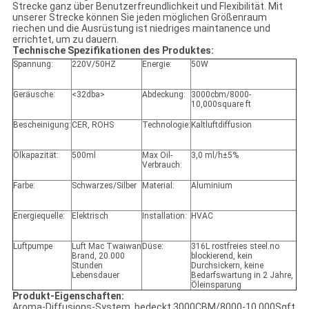
Strecke ganz über Benutzerfreundlichkeit und Flexibilität. Mit
unserer Strecke können Sie jeden möglichen Größenraum
riechen und die Ausrüstung ist niedriges maintanence und
errichtet, um zu dauern.
Technische Spezifikationen des Produktes:
Spannung:
220V/50HZ
Energie:
50W
Geräusche:
<32dba>
Abdeckung:
3000cbm/8000-
10,000square ft
Bescheinigung:
CER, ROHS
Technologie:
Kaltluftdiffusion
Ölkapazität:
500ml
Max Oil-
3,0 ml/h±5%
Verbrauch:
Farbe:
Schwarzes/Silber
Material:
Aluminium
Energiequelle:
Elektrisch
Installation:
HVAC
Luftpumpe
Luft Mac Twaiwan
Düse:
316L rostfreies steel.no
Brand, 20.000
blockierend, kein
Stunden
Durchsickern, keine
Lebensdauer
Bedarfswartung in 2 Jahre,
Öleinsparung
Produkt-Eigenschaften:
Aroma-Diffusions-System, bedeckt 3000CBM/8000-10,000Sqft