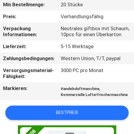
Min Bestellmenge:
20 Stücke
TRETEN
Preis:
Verhandlungsfähig
SIE
Verpackung
Neutrales giftbox mit Schaum,
MIT
Informationen:
10pcs für einen Überkarton
UNS
Lieferzeit:
5-15 Werktage
IN
Zahlungsbedingungen:
Western Union, T/T, paypal
VERBINDUNG
Versorgungsmaterial-
3000 PC pro Monat
Fähigkeit:
FORDERN
Markieren:
,
Handelsduftmaschine
SIE EIN
Kommerzielle Lufterfrischermaschine
ZITAT
BESTPREIS
SHOPPING
ONLINE