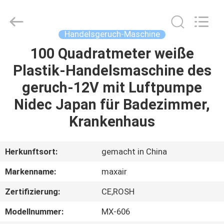
Shenzhen
Maxwin
Industrial
Co.,
Ltd..
Handelsgeruch-Maschine
All
Rights
Reserved.
100 Quadratmeter weiße
HAUS
Plastik-Handelsmaschine des
PRODUKTE
geruch-12V mit Luftpumpe
Nidec Japan für Badezimmer,
ÜBER
Krankenhaus
UNS
Herkunftsort:
gemacht in China
FABRIK-
Markenname:
maxair
AUSFLUG
Zertifizierung:
CE,ROSH
QUALITÄTSKONTROLLE
Modellnummer:
MX-606