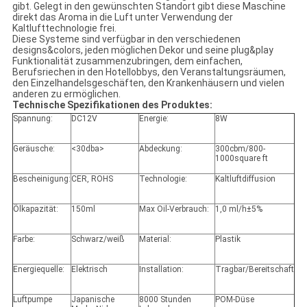
gibt. Gelegt in den gewünschten Standort gibt diese Maschine
direkt das Aroma in die Luft unter Verwendung der
Kaltlufttechnologie frei.
Diese Systeme sind verfügbar in den verschiedenen
designs&colors, jeden möglichen Dekor und seine plug&play
Funktionalität zusammenzubringen, dem einfachen,
Berufsriechen in den Hotellobbys, den Veranstaltungsräumen,
den Einzelhandelsgeschäften, den Krankenhäusern und vielen
anderen zu ermöglichen.
Technische Spezifikationen des Produktes:
Spannung:
DC12V
Energie:
8W
Geräusche:
<30dba>
Abdeckung:
300cbm/800-
1000square ft
Bescheinigung:
CER, ROHS
Technologie:
Kaltluftdiffusion
Ölkapazität:
150ml
Max Oil-Verbrauch:
1,0 ml/h±5%
Farbe:
Schwarz/weiß
Material:
Plastik
Energiequelle:
Elektrisch
Installation:
Tragbar/Bereitschaft
Luftpumpe
Japanische
8000 Stunden
POM-Düse