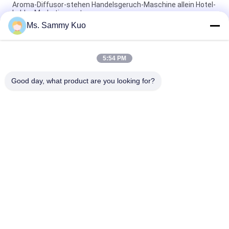
Aroma-Diffusor-stehen Handelsgeruch-Maschine allein Hotel-
Lobby-Marketingsystem
Ms. Sammy Kuo
HVAC-Handelsgeruch-Maschine eingebauter Entwurf des
Mikroreglers 150ml kleiner luxuriöser
5:54 PM
220V Handelsmaschine geruch silberner Aluminium-1000 m2
HVAC-Hotel Lobby
Good day, what product are you looking for?
Beliebte Kategorien
Alle
Geruch-Luft-
Geruch-Diffusor-
Maschine
Maschine
Duftöl Der Hotel-
Luft-Aroma-Diffusor
Kollektion
Diffusoren Des 
Aromatherapie-
Ätherischen Öls
Diffusoren
Wasserloser Aroma-
Auto-Luftverteiler