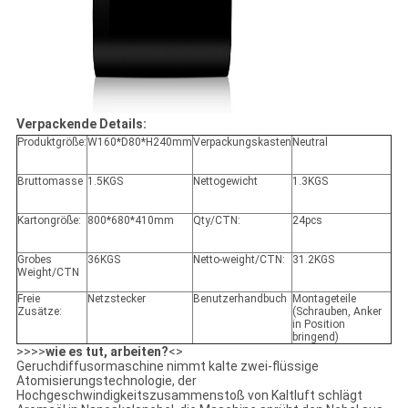
Verpackende Details:
Produktgröße:
W160*D80*H240mm
Verpackungskasten
Neutral
Bruttomasse
1.5KGS
Nettogewicht
1.3KGS
Kartongröße:
800*680*410mm
Qty/CTN:
24pcs
Grobes
36KGS
Netto-weight/CTN:
31.2KGS
Weight/CTN
Freie
Netzstecker
Benutzerhandbuch
Montageteile
Zusätze:
(Schrauben, Anker
in Position
bringend)
>>>>
wie es tut, arbeiten?
<>
Geruchdiffusormaschine nimmt kalte zwei-flüssige
Atomisierungstechnologie, der
Hochgeschwindigkeitszusammenstoß von Kaltluft schlägt