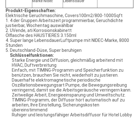
Marke Nidec
Lebensdauer
Produkt-Eigenschaften:
Elektrische Geruchmaschine, Covers100m2/800-1000Sqft
1. 4 der Gruppen Arbeitszeit programmierbar, Geruchdichte
justierbar, Wochentag auswählbar
2. UVende, ati Korrosionskabinett
Ölflasche des HAUSTIERES 3.150ml
4. Super lange LebensdauerLuftpumpe mit NIDEC-Marke, 8000
Stunden
5. Deutschland-Düse, Super beruhigen
Schlüsselfunktionen:
Starke Energie und Diffusion, gleichmäßig arbeitend mit
HVAC, Duftverbreitung
Einfach, mit TIMING-Programm und Speicherfunktion zu
benützen, brauchen Sie nicht, wiederholt zu justieren.
Dauerhafte elektromagnetische periodische
Oszillationsbewegungsart Pumpe, die Bewegungsreibung
verringernd, damit sie die Arbeitsgeräusche verringern kann.
Zeitweilige Arbeit, Energieeinsparung und Umweltschutz.
TIMING-Programm, der Diffusor hört automatisch auf zu
arbeiten, Ihre Einstellung, Sicherungskosten
übereinstimmend
Ruhiger und leistungsfähiger Arbeitsdiffusor für Hotel Lobby