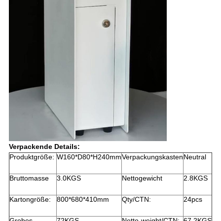
Verpackende Details:
Produktgröße:
W160*D80*H240mm
Verpackungskasten
Neutral
Bruttomasse
3.0KGS
Nettogewicht
2.8KGS
Kartongröße:
800*680*410mm
Qty/CTN:
24pcs
Grobes
72KGS
Netto-weight/CTN:
67.2KGS