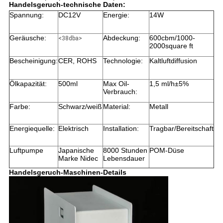
Handelsgeruch-technische Daten:
Spannung:
DC12V
Energie:
14W
Geräusche:
Abdeckung:
600cbm/1000-
<38dba>
2000square ft
Bescheinigung:
CER, ROHS
Technologie:
Kaltluftdiffusion
Ölkapazität:
500ml
Max Oil-
1,5 ml/h±5%
Verbrauch:
Farbe:
Schwarz/weiß
Material:
Metall
Energiequelle:
Elektrisch
Installation:
Tragbar/Bereitschaft
Luftpumpe
Japanische
8000 Stunden
POM-Düse
Marke Nidec
Lebensdauer
Handelsgeruch-Maschinen-Details