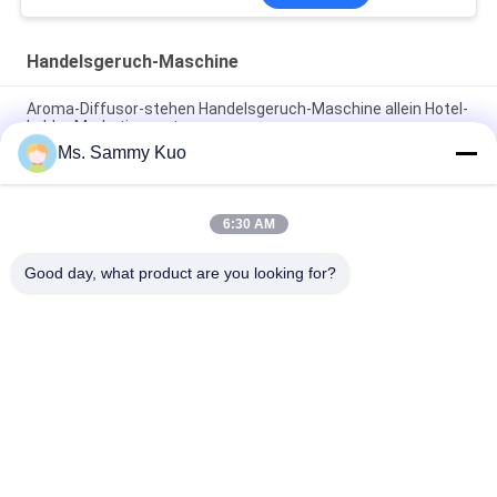
Handelsgeruch-Maschine
Aroma-Diffusor-stehen Handelsgeruch-Maschine allein Hotel-
Lobby-Marketingsystem
Ms. Sammy Kuo
HVAC-Handelsgeruch-Maschine eingebauter Entwurf des
Mikroreglers 150ml kleiner luxuriöser
6:30 AM
220V Handelsmaschine geruch silberner Aluminium-1000 m2
HVAC-Hotel Lobby
Good day, what product are you looking for?
Beliebte Kategorien
Alle
Geruch-Luft-
Geruch-Diffusor-
Maschine
Maschine
Duftöl Der Hotel-
Luft-Aroma-Diffusor
Kollektion