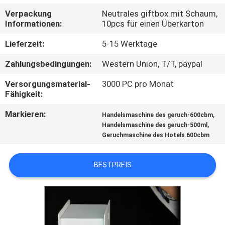
Verpackung
Neutrales giftbox mit Schaum,
TRETEN
Informationen:
10pcs für einen Überkarton
SIE
Lieferzeit:
5-15 Werktage
MIT
Zahlungsbedingungen:
Western Union, T/T, paypal
UNS
Versorgungsmaterial-
3000 PC pro Monat
IN
Fähigkeit:
VERBINDUNG
Markieren:
,
Handelsmaschine des geruch-600cbm
,
Handelsmaschine des geruch-500ml
Geruchmaschine des Hotels 600cbm
FORDERN
SIE EIN
BESTPREIS
ZITAT
SHOPPING
ONLINE