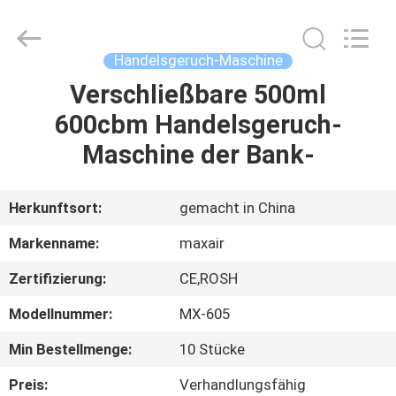
Shenzhen
Maxwin
Industrial
Co.,
Ltd..
Handelsgeruch-Maschine
All
Rights
Reserved.
Verschließbare 500ml
HAUS
600cbm Handelsgeruch-
PRODUKTE
Maschine der Bank-
ÜBER
Herkunftsort:
gemacht in China
UNS
Markenname:
maxair
Zertifizierung:
CE,ROSH
FABRIK-
Modellnummer:
MX-605
AUSFLUG
Min Bestellmenge:
10 Stücke
QUALITÄTSKONTROLLE
Preis:
Verhandlungsfähig