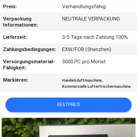
Preis:
Verhandlungsfähig
TRETEN
Verpackung
NEUTRALE VERPACKUNG
SIE
Informationen:
MIT
Lieferzeit:
3-5 Tage nach Zahlung 100%·
UNS
Zahlungsbedingungen:
EXW/FOB (Shenzhen)
IN
Versorgungsmaterial-
3000 PC pro Monat
VERBINDUNG
Fähigkeit:
Markieren:
,
Handelsduftmaschine
FORDERN
Kommerzielle Lufterfrischermaschine
SIE EIN
ZITAT
BESTPREIS
SHOPPING
ONLINE