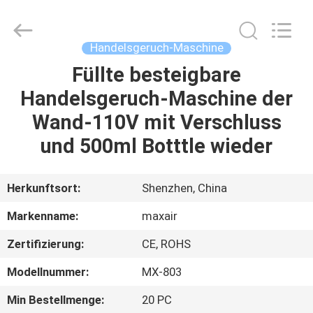
Shenzhen
Maxwin
Industrial
Co.,
Ltd..
Handelsgeruch-Maschine
All
Rights
Reserved.
Füllte besteigbare
HAUS
Handelsgeruch-Maschine der
PRODUKTE
Wand-110V mit Verschluss
und 500ml Botttle wieder
ÜBER
UNS
Herkunftsort:
Shenzhen, China
Markenname:
maxair
FABRIK-
Zertifizierung:
CE, ROHS
AUSFLUG
Modellnummer:
MX-803
QUALITÄTSKONTROLLE
Min Bestellmenge:
20 PC