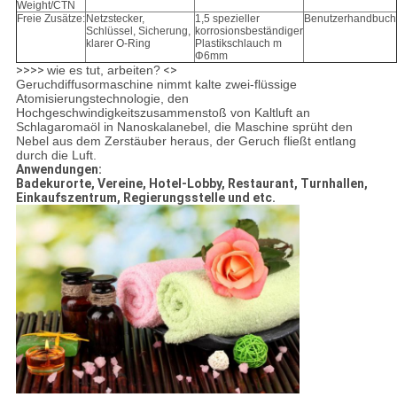
Weight/CTN
Freie Zusätze:
Netzstecker,
1,5 spezieller
Benutzerhandbuch
Schlüssel, Sicherung,
korrosionsbeständiger
klarer O-Ring
Plastikschlauch m
Φ6mm
>>>>
wie es tut, arbeiten?
<>
Geruchdiffusormaschine nimmt kalte zwei-flüssige
Atomisierungstechnologie, den
Hochgeschwindigkeitszusammenstoß von Kaltluft an
Schlagaromaöl in Nanoskalanebel, die Maschine sprüht den
Nebel aus dem Zerstäuber heraus, der Geruch fließt entlang
durch die Luft.
Anwendungen:
Badekurorte, Vereine, Hotel-Lobby, Restaurant, Turnhallen,
Einkaufszentrum, Regierungsstelle und etc.