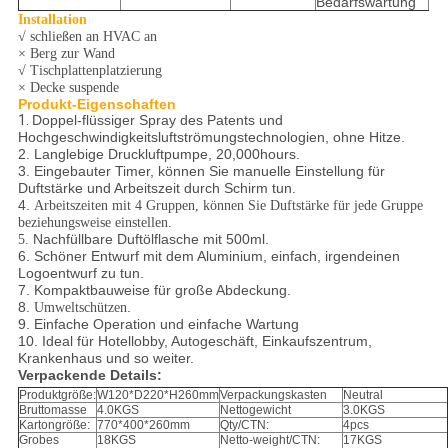
Bedarfswartung
Installation
√ schließen an HVAC an
× Berg zur Wand
√ Tischplattenplatzierung
× Decke suspende
Produkt-Eigenschaften
1.
Doppel-flüssiger Spray des Patents und
Hochgeschwindigkeitsluftströmungstechnologien, ohne Hitze.
2. Langlebige Druckluftpumpe, 20,000hours.
3. Eingebauter Timer, können Sie manuelle Einstellung für
Duftstärke und Arbeitszeit durch Schirm tun.
4.
Arbeitszeiten mit 4 Gruppen, können Sie Duftstärke für jede Gruppe
beziehungsweise einstellen.
Nachfüllbare Duftölflasche mit 500ml.
5.
6. Schöner Entwurf mit dem Aluminium, einfach, irgendeinen
Logoentwurf zu tun.
7. Kompaktbauweise für große Abdeckung.
8.
.
Umweltschützen
9.
Einfache Operation und einfache Wartung
10. Ideal für Hotellobby, Autogeschäft, Einkaufszentrum,
Krankenhaus und so weiter.
Verpackende Details:
Produktgröße:
W120*D220*H260mm
Verpackungskasten
Neutral
Bruttomasse
4.0KGS
Nettogewicht
3.0KGS
Kartongröße:
770*400*260mm
Qty/CTN:
4pcs
Grobes
18KGS
Netto-weight/CTN:
17KGS