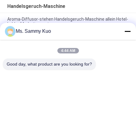
Handelsgeruch-Maschine
Aroma-Diffusor-stehen Handelsgeruch-Maschine allein Hotel-
Lobby-Marketingsystem
Ms. Sammy Kuo
HVAC-Handelsgeruch-Maschine eingebauter Entwurf des
Mikroreglers 150ml kleiner luxuriöser
4:44 AM
220V Handelsmaschine geruch silberner Aluminium-1000 m2
HVAC-Hotel Lobby
Good day, what product are you looking for?
Beliebte Kategorien
Alle
Geruch-Luft-
Geruch-Diffusor-
Maschine
Maschine
Duftöl Der Hotel-
Luft-Aroma-Diffusor
Kollektion
Diffusoren Des 
Aromatherapie-
Ätherischen Öls
Diffusoren