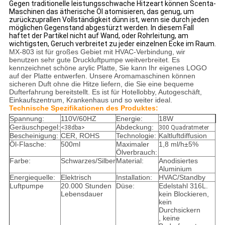
Gegen traditionelle leistungsschwache Hitzeart können Scenta-
Maschinen das ätherische Öl atomisieren, das genug, um
zurückzuprallen Vollständigkeit dünn ist, wenn sie durch jeden
möglichen Gegenstand abgestürzt werden. In diesem Fall
haftet der Partikel nicht auf Wand, oder Rohrleitung, am
wichtigsten, Geruch verbreitet zu jeder einzelnen Ecke im Raum.
MX-803 ist für großes Gebiet mit HVAC-Verbindung, wir
benutzen sehr gute Druckluftpumpe weitverbreitet. Es
kennzeichnet schöne arylic Platte, Sie kann Ihr eigenes LOGO
auf der Platte entwerfen. Unsere Aromamaschinen können
sicheren Duft ohne die Hitze liefern, die Sie eine bequeme
Dufterfahrung bereitstellt. Es ist für Hotellobby, Autogeschäft,
Einkaufszentrum, Krankenhaus und so weiter ideal.
Technische Spezifikationen des Produktes:
Spannung:
110V/60HZ
Energie:
18W
Geräuschpegel:
Abdeckung:
<38dba>
300 Quadratmeter
Bescheinigung:
CER, ROHS
Technologie:
Kaltluftdiffusion
Öl-Flasche:
500ml
Maximaler
1,8 ml/h±5%
Ölverbrauch:
Farbe:
Schwarzes/Silber
Material:
Anodisiertes
Aluminium
Energiequelle:
Elektrisch
Installation:
HVAC/Standby
Luftpumpe
20.000 Stunden
Düse:
Edelstahl 316L.
Lebensdauer
kein Blockieren,
kein
Durchsickern
, keine