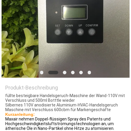
SITEMAP
PRIVACY
POLICY
Produkt-Beschreibung
füllte besteigbare Handelsgeruch-Maschine der Wand-110V mit
Verschluss und 500ml Botttle wieder
Silbernes 110V anodisierte Aluminium-HVAC-Handelsgeruch
Maschine mit Verschluss 600cbm für Markengeschäfte
Kurzanleitung:
Maxair nehmen Doppel-flüssigen Spray des Patents und
Hochgeschwindigkeitsluftströmungstechnologien an, um
ätherische Öle in Nano-Partikel ohne Hitze zu atomisieren.