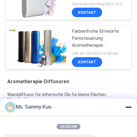
Verhandlungsfähig MOQ:10 Stücke
KONTAKT
Farbenfrohe Entwürfe
Fernsteuerung
Aromatherapie
Diffusoren
USD 80-100 MOQ:20 Stücke
KONTAKT
Aromatherapie-Diffusoren
Wanddiffusor für ätherische Öle für kleine Flächen,
Metallgehäuse
Ms. Sammy Kuo
Schreibtisch, bodenständiger, optionaler Öldiffusor,
Metallgehäuse, 500 ml Plastikflasche
10:20 AM
Home Hotel Office Aromatherapieöldiffuser mit
Metallgehäuse und Geräuschpegel 40dBa