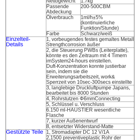
Nettogewicht
1.7kg
Passende
200-500CBM
Abdeckung
Ölverbrauch
1ml/h±5%
(kontinuierliche
Funktion/Stunde)
Farbe
Schwarz/weiß
Einzelteil-
1, vorbeugendes festes gemaltes Metall
Details
Strengthcorrosion äußer
2, die Steuerung PWBs (Leiterplatte),
könnte es den Zeitraum mit 4 Timern
imSystem24-hours einstellen.
Duft-Konzentration konnte justierbar
sein, indem sie die
Erweiterungsarbeitszeit, work&
Sperrzeit von 10sec-300secs einstellte
3, langlebige Druckluftpumpe Japans,
bearbeitet bis 8000 Stunden
4, Rohrstutzen
Φ
6mmConnecting
5, Schlüssel u. Verschluss
6.150 ml-HAUSTIER wesentliche
Flasche
7, kurzer Außenentwurf
8, entsetzter Widerstand-Matte
Gestützte Teile
1, Stromadapter DC 12 V/1A
2,1500 preventiveplastic Rohr
der