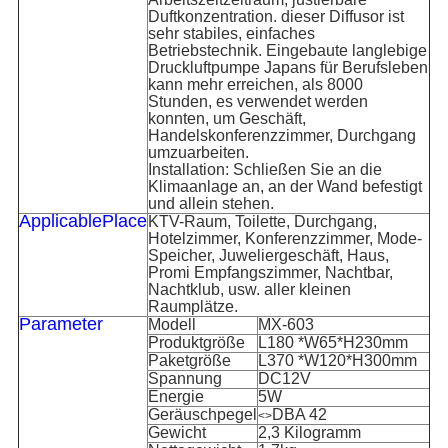
Duftkonzentration. dieser Diffusor ist
sehr stabiles, einfaches
Betriebstechnik. Eingebaute langlebige
Druckluftpumpe Japans für Berufsleben
kann mehr erreichen, als 8000
Stunden, es verwendet werden
konnten, um Geschäft,
Handelskonferenzzimmer, Durchgang
umzuarbeiten.
Installation: Schließen Sie an die
Klimaanlage an, an der Wand befestigt
und allein stehen.
ApplicablePlace
KTV-Raum, Toilette, Durchgang,
Hotelzimmer, Konferenzzimmer, Mode-
Speicher, Juweliergeschäft, Haus,
Promi Empfangszimmer, Nachtbar,
Nachtklub, usw. aller kleinen
Raumplätze.
Parameter
Modell
MX-603
Produktgröße
L180 *W65*H230mm
Paketgröße
L370 *W120*H300mm
Spannung
DC12V
Energie
5W
Geräuschpegel
DBA 42
<>
Gewicht
2,3 Kilogramm