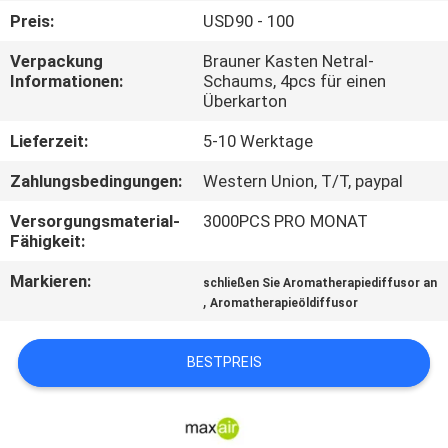
Preis:
USD90 - 100
TRETEN
Verpackung
Brauner Kasten Netral-
SIE
Informationen:
Schaums, 4pcs für einen
Überkarton
MIT
UNS
Lieferzeit:
5-10 Werktage
IN
Zahlungsbedingungen:
Western Union, T/T, paypal
VERBINDUNG
Versorgungsmaterial-
3000PCS PRO MONAT
Fähigkeit:
FORDERN
Markieren:
schließen Sie Aromatherapiediffusor an
,
Aromatherapieöldiffusor
SIE EIN
ZITAT
BESTPREIS
SHOPPING
ONLINE