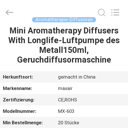
Shenzhen
Maxwin
Industrial
Co.,
Ltd..
Aromatherapie-Diffusoren
All
Rights
Reserved.
Mini Aromatherapy Diffusers
HAUS
With Longlife-Luftpumpe des
PRODUKTE
Metall150ml,
Geruchdiffusormaschine
ÜBER
UNS
Herkunftsort:
gemacht in China
Markenname:
maxair
FABRIK-
Zertifizierung:
CE,ROHS
AUSFLUG
Modellnummer:
MX-603
QUALITÄTSKONTROLLE
Min Bestellmenge:
20 Stücke