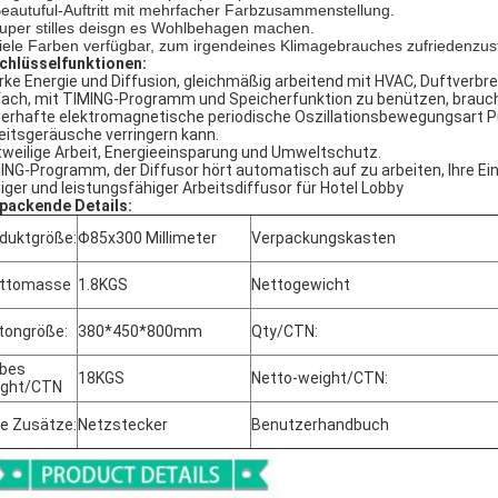
Beautuful-Auftritt mit mehrfacher Farbzusammenstellung.
super stilles deisgn es Wohlbehagen machen.
viele Farben verfügbar, zum irgendeines Klimagebrauches zufriedenzust
chlüsselfunktionen:
rke Energie und Diffusion, gleichmäßig arbeitend mit HVAC, Duftverbr
fach, mit TIMING-Programm und Speicherfunktion zu benützen, brauchen
erhafte elektromagnetische periodische Oszillationsbewegungsart Pu
eitsgeräusche verringern kann.
tweilige Arbeit, Energieeinsparung und Umweltschutz.
ING-Programm, der Diffusor hört automatisch auf zu arbeiten, Ihre E
iger und leistungsfähiger Arbeitsdiffusor für Hotel Lobby
packende Details:
duktgröße:
Φ85x300 Millimeter
Verpackungskasten
uttomasse
1.8KGS
Nettogewicht
tongröße:
380*450*800mm
Qty/CTN:
bes
18KGS
Netto-weight/CTN:
ight/CTN
ie Zusätze:
Netzstecker
Benutzerhandbuch