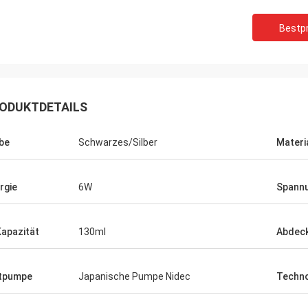
Bestpr
ODUKTDETAILS
be
Schwarzes/Silber
Materi
rgie
6W
Spann
Kapazität
130ml
Abdec
Mohamed
tpumpe
Japanische Pumpe Nidec
Techno
Produkt! Genau als beschriebenes