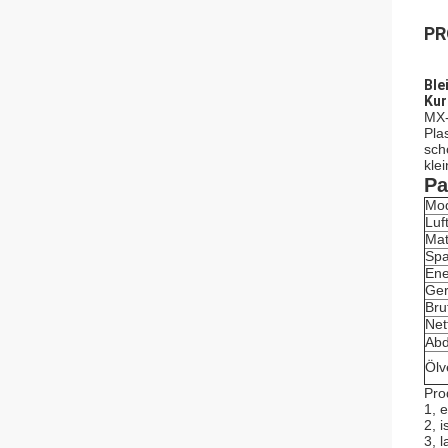
PR
Ble
Kur
MX-
Pla
sch
kle
Pa
Mod
Luf
Mat
Sp
Ene
Ger
Bru
Net
Ab
Ölv
Pro
1, 
2, 
3, 