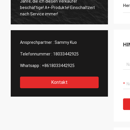
Jahre, die ich diesen Verkäufer
und sch
Her
beschäftige! A+-Produkte! Einschaltzeit
und groß
nach Service immer!
Berufs
Ansprechpartner :
Sammy Kuo
HI
Telefonnummer :
18033442925
Whatsapp :
+8618033442925
Kontakt