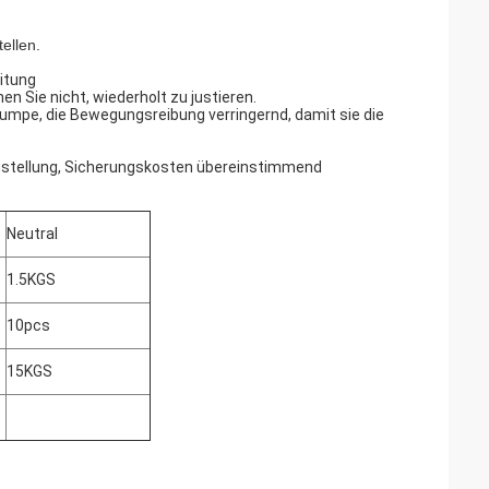
ellen.
eitung
 Sie nicht, wiederholt zu justieren.
mpe, die Bewegungsreibung verringernd, damit sie die
instellung, Sicherungskosten übereinstimmend
Neutral
1.5KGS
10pcs
15KGS