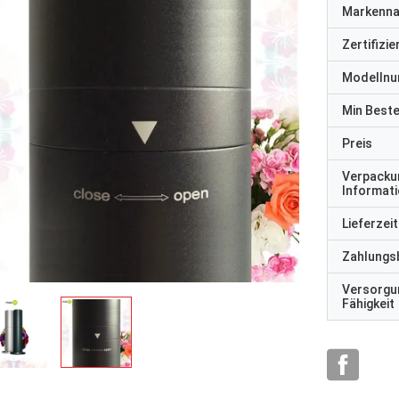
Markenn
Zertifizi
Modelln
Min Best
Preis
Verpacku
Informat
Lieferzeit
Zahlungs
Versorgu
Fähigkeit