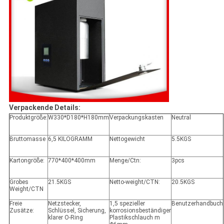
Verpackende Details:
Produktgröße:
W330*D180*H180mm
Verpackungskasten
Neutral
Bruttomasse
6,5 KILOGRAMM
Nettogewicht
5.5KGS
Kartongröße:
770*400*400mm
Menge/Ctn:
3pcs
Grobes
21.5KGS
Netto-weight/CTN:
20.5KGS
Weight/CTN
Freie
Netzstecker,
1,5 spezieller
Benutzerhandbuch
Zusätze:
Schlüssel, Sicherung,
korrosionsbeständiger
klarer O-Ring
Plastikschlauch m