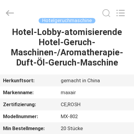
Shenzhen
Maxwin
Industrial
Co.,
Ltd..
Hotelgeruchmaschine
All
Rights
Reserved.
Hotel-Lobby-atomisierende
HAUS
Hotel-Geruch-
PRODUKTE
Maschinen-/Aromatherapie-
Duft-Öl-Geruch-Maschine
ÜBER
UNS
Herkunftsort:
gemacht in China
Markenname:
maxair
FABRIK-
Zertifizierung:
CE,ROSH
AUSFLUG
Modellnummer:
MX-802
QUALITÄTSKONTROLLE
Min Bestellmenge:
20 Stücke