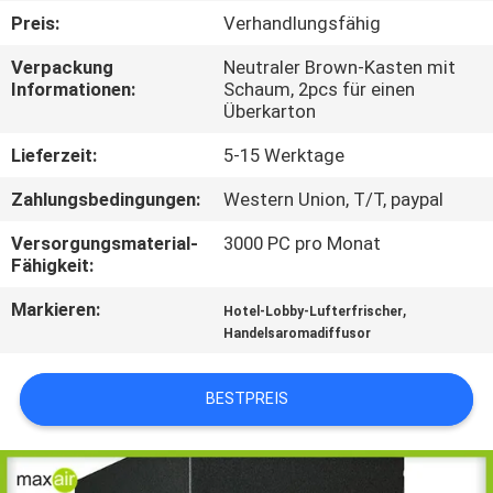
Preis:
Verhandlungsfähig
TRETEN
Verpackung
Neutraler Brown-Kasten mit
SIE
Informationen:
Schaum, 2pcs für einen
Überkarton
MIT
UNS
Lieferzeit:
5-15 Werktage
IN
Zahlungsbedingungen:
Western Union, T/T, paypal
VERBINDUNG
Versorgungsmaterial-
3000 PC pro Monat
Fähigkeit:
FORDERN
Markieren:
,
Hotel-Lobby-Lufterfrischer
Handelsaromadiffusor
SIE EIN
ZITAT
BESTPREIS
SHOPPING
ONLINE