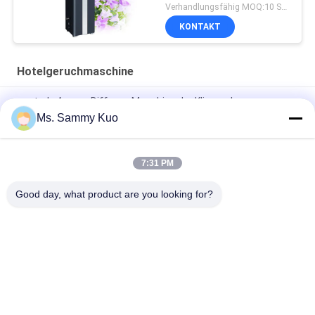
Neuzugang-privates
Verhandlungsfähig MOQ:10 Stücke
Modell-500ml
KONTAKT
Hotelgeruchmaschine
zentrale Aroma-Diffusor-Maschine der Klimaanlagen-
3000cbm, Geruch-Diffusor-Maschine HVAC-50W
Ms. Sammy Kuo
Hotel-Lobby-Aroma-Diffusor 12V2A des Metall22w 1500CBM
7:31 PM
Hotel-Geruch-Maschinen-Aluminium HVAC-Rohr-50W 4000ml
5000m3
Good day, what product are you looking for?
Beliebte Kategorien
Alle
Geruch-Luft-
Geruch-Diffusor-
Maschine
Maschine
Duftöl Der Hotel-
Luft-Aroma-Diffusor