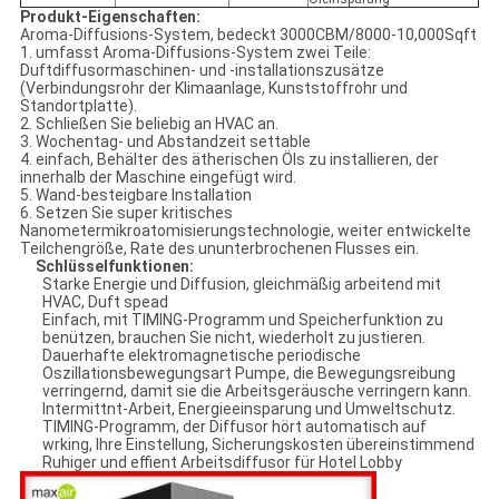
Produkt-Eigenschaften:
Aroma-Diffusions-System, bedeckt 3000CBM/8000-10,000Sqft
1. umfasst Aroma-Diffusions-System zwei Teile:
Duftdiffusormaschinen- und -installationszusätze
(Verbindungsrohr der Klimaanlage, Kunststoffrohr und
Standortplatte).
2. Schließen Sie beliebig an HVAC an.
3. Wochentag- und Abstandzeit settable
4. einfach, Behälter des ätherischen Öls zu installieren, der
innerhalb der Maschine eingefügt wird.
5. Wand-besteigbare Installation
6. Setzen Sie super kritisches
Nanometermikroatomisierungstechnologie, weiter entwickelte
Teilchengröße, Rate des ununterbrochenen Flusses ein.
Schlüsselfunktionen:
Starke Energie und Diffusion, gleichmäßig arbeitend mit
HVAC, Duft spead
Einfach, mit TIMING-Programm und Speicherfunktion zu
benützen, brauchen Sie nicht, wiederholt zu justieren.
Dauerhafte elektromagnetische periodische
Oszillationsbewegungsart Pumpe, die Bewegungsreibung
verringernd, damit sie die Arbeitsgeräusche verringern kann.
Intermittnt-Arbeit, Energieeinsparung und Umweltschutz.
TIMING-Programm, der Diffusor hört automatisch auf
wrking, Ihre Einstellung, Sicherungskosten übereinstimmend
Ruhiger und effient Arbeitsdiffusor für Hotel Lobby