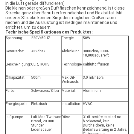
in die Luft gerade diffundieren)
Die kleinen oder großen Duftflaschen kennzeichnend, ist diese
Strecke ganz über Benutzerfreundlichkeit und Flexibilität. Mit
unserer Strecke können Sie jeden möglichen Größenraum
riechen und die Ausrüstung ist niedriges maintanence und
errichtet, um zu dauern.
Technische Spezifikationen des Produktes:
Spannung:
220V/50HZ
Energie:
50W
Geräusche:
<32dba>
Abdeckung:
3000cbm/8000-
10,000square ft
Bescheinigung:
CER, ROHS
Technologie:
Kaltluftdiffusion
Ölkapazität:
500ml
Max Oil-
3,0 ml/h±5%
Verbrauch:
Farbe:
Schwarzes/Silber
Material:
Aluminium
Energiequelle:
Elektrisch
Installation:
HVAC
Luftpumpe
Luft Mac Twaiwan
Düse:
316L rostfreies steel.no
Brand, 20.000
blockierend, kein
Stunden
Durchsickern, keine
Lebensdauer
Bedarfswartung in 2 Jahre,
Öleinsparung