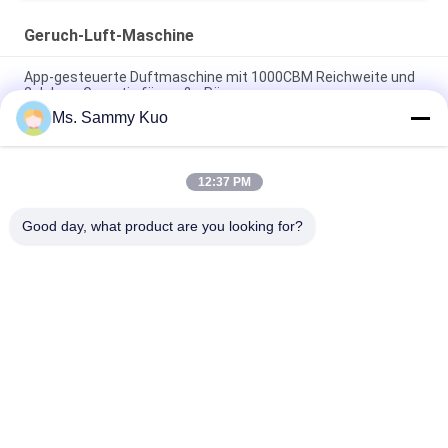
Geruch-Luft-Maschine
App-gesteuerte Duftmaschine mit 1000CBM Reichweite und
2 Jahren Garantie für große Räume
Ms. Sammy Kuo
App-gesteuerte Duftluftmaschine mit 500CBM-Abdeckung
und langlebiger Metallhülle für kommerzielle Verwendung
12:37 PM
WIFI 4G APP Steuerung 150ml Kapazität Leiser Betrieb Duft
Luft Maschine für Gewerbe und Hotelnutzung
Good day, what product are you looking for?
Beliebte Kategorien
Alle
Geruch-Luft-
Geruch-Diffusor-
Maschine
Maschine
Duftöl Der Hotel-
Luft-Aroma-Diffusor
Kollektion
Diffusoren Des 
Aromatherapie-