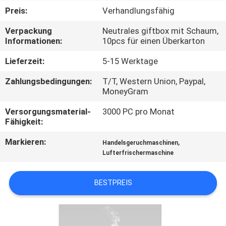
Preis:
Verhandlungsfähig
TRETEN
Verpackung
Neutrales giftbox mit Schaum,
SIE
Informationen:
10pcs für einen Überkarton
MIT
Lieferzeit:
5-15 Werktage
UNS
Zahlungsbedingungen:
T/T, Western Union, Paypal,
IN
MoneyGram
VERBINDUNG
Versorgungsmaterial-
3000 PC pro Monat
Fähigkeit:
FORDERN
Markieren:
,
Handelsgeruchmaschinen
Lufterfrischermaschine
SIE EIN
ZITAT
BESTPREIS
SHOPPING
ONLINE