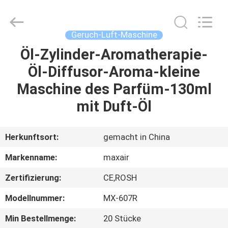
Shenzhen
Maxwin
Industrial
Co.,
Ltd..
Geruch-Luft-Maschine
All
Rights
Reserved.
Öl-Zylinder-Aromatherapie-
HAUS
Öl-Diffusor-Aroma-kleine
PRODUKTE
Maschine des Parfüm-130ml
mit Duft-Öl
ÜBER
UNS
Herkunftsort:
gemacht in China
Markenname:
maxair
FABRIK-
Zertifizierung:
CE,ROSH
AUSFLUG
Modellnummer:
MX-607R
QUALITÄTSKONTROLLE
Min Bestellmenge:
20 Stücke