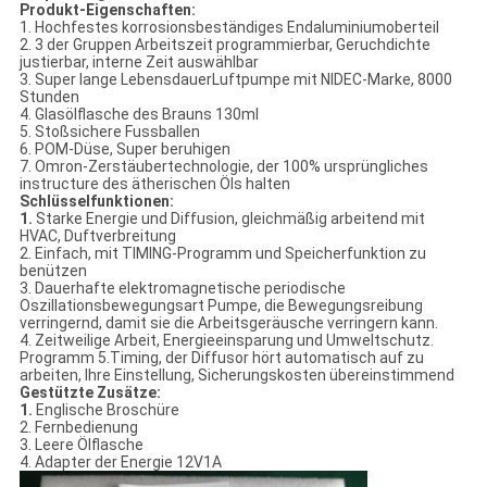
Produkt-Eigenschaften:
1. Hochfestes korrosionsbeständiges Endaluminiumoberteil
2. 3 der Gruppen Arbeitszeit programmierbar, Geruchdichte
justierbar, interne Zeit auswählbar
3. Super lange LebensdauerLuftpumpe mit NIDEC-Marke, 8000
Stunden
4. Glasölflasche des Brauns 130ml
5. Stoßsichere Fussballen
6. POM-Düse, Super beruhigen
7. Omron-Zerstäubertechnologie, der 100% ursprüngliches
instructure des ätherischen Öls halten
Schlüsselfunktionen:
1.
Starke Energie und Diffusion, gleichmäßig arbeitend mit
HVAC, Duftverbreitung
2. Einfach, mit TIMING-Programm und Speicherfunktion zu
benützen
3. Dauerhafte elektromagnetische periodische
Oszillationsbewegungsart Pumpe, die Bewegungsreibung
verringernd, damit sie die Arbeitsgeräusche verringern kann.
4. Zeitweilige Arbeit, Energieeinsparung und Umweltschutz.
Programm 5.Timing, der Diffusor hört automatisch auf zu
arbeiten, Ihre Einstellung, Sicherungskosten übereinstimmend
Gestützte Zusätze:
1.
Englische Broschüre
2. Fernbedienung
3. Leere Ölflasche
4. Adapter der Energie 12V1A