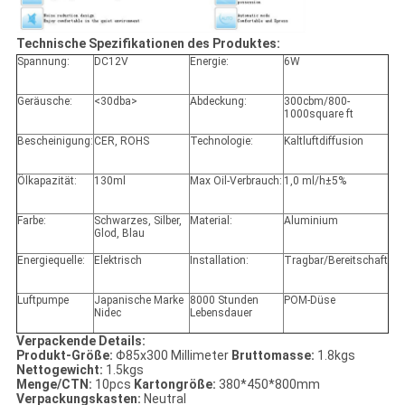
Technische Spezifikationen des Produktes:
Spannung:
DC12V
Energie:
6W
Geräusche:
<30dba>
Abdeckung:
300cbm/800-
1000square ft
Bescheinigung:
CER, ROHS
Technologie:
Kaltluftdiffusion
Ölkapazität:
130ml
Max Oil-Verbrauch:
1,0 ml/h±5%
Farbe:
Schwarzes, Silber,
Material:
Aluminium
Glod, Blau
Energiequelle:
Elektrisch
Installation:
Tragbar/Bereitschaft
Luftpumpe
Japanische Marke
8000 Stunden
POM-Düse
Nidec
Lebensdauer
Verpackende Details:
Produkt-Größe:
Φ85x300 Millimeter
Bruttomasse:
1.8kgs
Nettogewicht:
1.5kgs
Menge/CTN:
10pcs
Kartongröße:
380*450*800mm
Verpackungskasten:
Neutral