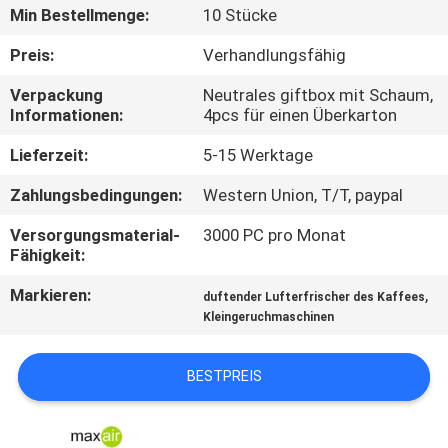
Min Bestellmenge:
10 Stücke
TRETEN
Preis:
Verhandlungsfähig
SIE
Verpackung
Neutrales giftbox mit Schaum,
MIT
Informationen:
4pcs für einen Überkarton
UNS
Lieferzeit:
5-15 Werktage
IN
Zahlungsbedingungen:
Western Union, T/T, paypal
VERBINDUNG
Versorgungsmaterial-
3000 PC pro Monat
Fähigkeit:
FORDERN
Markieren:
,
duftender Lufterfrischer des Kaffees
SIE EIN
Kleingeruchmaschinen
ZITAT
BESTPREIS
SHOPPING
ONLINE