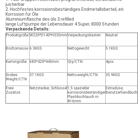
justierbar
2. Hochfestes korrosionsbeständiges Endmetalloberteil, ati
Korrosion für Öle
Aluminiumflasche des öls 3.refilled
lange Luftpumpe der Lebensdauer 4.Super, 8000 Stunden
Verpackende Details:
Produktgröße:
W220*D140*H330mm
Verpackungskasten
Neutral
Bruttomasse
6.3KGS
Nettogewicht
5.1KGS
Kartongröße:
680*420*440mm
Qty/CTN:
4pcs
Grobes
37.1KGS
Netto-weight/CTN:
35.9KGS
Weight/CTN
Freie
Netzstecker, Schlüssel
1,5 spezieller
Extradüse,
Zusätze:
korrosionsbeständiger
Benutzerhandbuch
Plastikschlauch m
Φ16mm