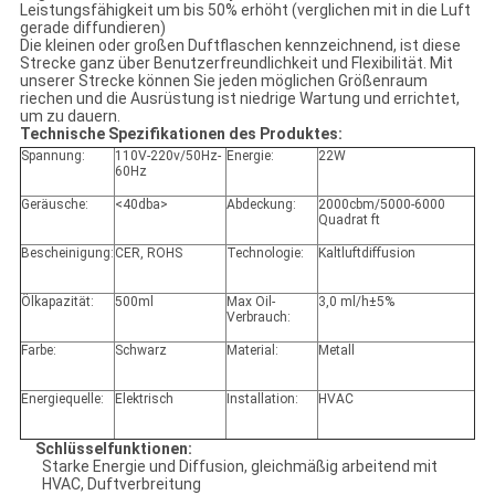
Leistungsfähigkeit um bis 50% erhöht (verglichen mit in die Luft
gerade diffundieren)
Die kleinen oder großen Duftflaschen kennzeichnend, ist diese
Strecke ganz über Benutzerfreundlichkeit und Flexibilität. Mit
unserer Strecke können Sie jeden möglichen Größenraum
riechen und die Ausrüstung ist niedrige Wartung und errichtet,
um zu dauern.
Technische Spezifikationen des Produktes:
Spannung:
110V-220v/50Hz-
Energie:
22W
60Hz
Geräusche:
<40dba>
Abdeckung:
2000cbm/5000-6000
Quadrat ft
Bescheinigung:
CER, ROHS
Technologie:
Kaltluftdiffusion
Ölkapazität:
500ml
Max Oil-
3,0 ml/h±5%
Verbrauch:
Farbe:
Schwarz
Material:
Metall
Energiequelle:
Elektrisch
Installation:
HVAC
Schlüsselfunktionen:
Starke Energie und Diffusion, gleichmäßig arbeitend mit
HVAC, Duftverbreitung