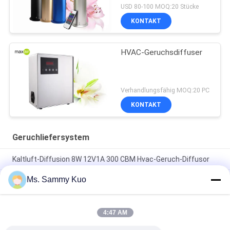
Diffusor
USD 80-100 MOQ:20 Stücke
KONTAKT
HVAC-Geruchsdiffuser
Verhandlungsfähig MOQ:20 PC
KONTAKT
Geruchliefersystem
Kaltluft-Diffusion 8W 12V1A 300 CBM Hvac-Geruch-Diffusor
Ms. Sammy Kuo
An der Wand befestigter Weißmetalldoppeltes Japan-
Luftpumpe Geruch-Liefersystem-Diffusor des kleinen
Bereichs portierbarer
4:47 AM
Geruch-Liefersystem 15W 600 CBM, Aromadiffusormaschine
angeschlossen an HVAC