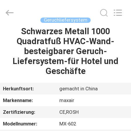
Shenzhen
Maxwin
Industrial
Co.,
Ltd..
Geruchliefersystem
All
Rights
Reserved.
Schwarzes Metall 1000
HAUS
Quadratfuß HVAC-Wand-
PRODUKTE
besteigbarer Geruch-
Liefersystem-für Hotel und
ÜBER
Geschäfte
UNS
Herkunftsort:
gemacht in China
FABRIK-
Markenname:
maxair
AUSFLUG
Zertifizierung:
CE,ROSH
QUALITÄTSKONTROLLE
Modellnummer:
MX-602