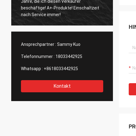
Jahre, die ich diesen Verkäufer
und sch
beschäftige! A+-Produkte! Einschaltzeit
und groß
nach Service immer!
Berufs
HI
Ansprechpartner :
Sammy Kuo
Telefonnummer :
18033442925
Whatsapp :
+8618033442925
Kontakt
PR