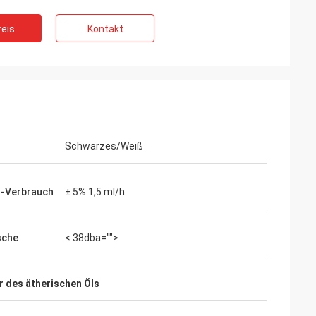
eis
Kontakt
Schwarzes/Weiß
l-Verbrauch
± 5% 1,5 ml/h
sche
< 38dba="">
r des ätherischen Öls