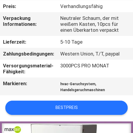
Preis:
Verhandlungsfähig
TRETEN
Verpackung
Neutraler Schaum, der mit
SIE
Informationen:
weißem Kasten, 10pcs für
einen Überkarton verpackt
MIT
UNS
Lieferzeit:
5-10 Tage
IN
Zahlungsbedingungen:
Western Union, T/T, paypal
VERBINDUNG
Versorgungsmaterial-
3000PCS PRO MONAT
Fähigkeit:
FORDERN
Markieren:
,
hvac-Geruchsystem
Handelsgeruchmaschinen
SIE EIN
ZITAT
BESTPREIS
SHOPPING
ONLINE