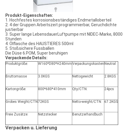
Produkt-Eigenschaften:
1. Hochfestes korrosionsbeständiges Endmetalloberteil
2. 4 der Gruppen Arbeitszeit programmierbar, Geruchdichte
justierbar
3. Super lange LebensdauerLuftpumpe mit NIDEC-Marke, 8000
Stunden
4. Ölflasche des HAUSTIERES 500ml
5. Stoßsichere Fussballen
Die Düse 6.POM, Super beruhigen
Verpackende Details:
Produktgröße:
W160*D80*H240mm
Verpackungskasten
Neutral
Bruttomasse
3.0KGS
Nettogewicht
2.8KGS
Kartongröße:
800*680*410mm
Qty/CTN:
24pcs
Grobes Weight/CTN
72KGS
Netto-weight/CTN:
67.2KGS
Freie Zusätze:
Netzstecker
Benutzerhandbuch
Verpacken u. Lieferung