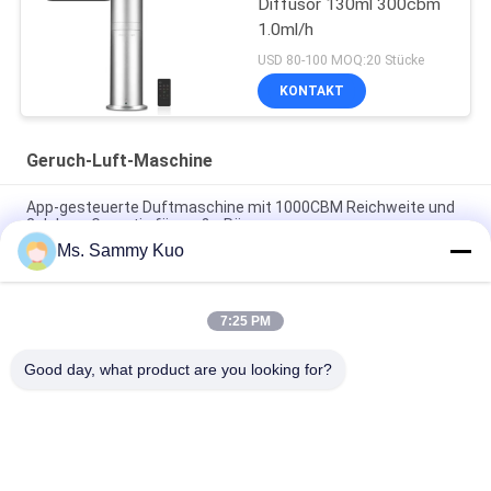
Diffusor 130ml 300cbm
1.0ml/h
USD 80-100 MOQ:20 Stücke
KONTAKT
Geruch-Luft-Maschine
App-gesteuerte Duftmaschine mit 1000CBM Reichweite und
2 Jahren Garantie für große Räume
Ms. Sammy Kuo
App-gesteuerte Duftluftmaschine mit 500CBM-Abdeckung
und langlebiger Metallhülle für kommerzielle Verwendung
7:25 PM
WIFI 4G APP Steuerung 150ml Kapazität Leiser Betrieb Duft
Luft Maschine für Gewerbe und Hotelnutzung
Good day, what product are you looking for?
Beliebte Kategorien
Alle
Geruch-Luft-
Geruch-Diffusor-