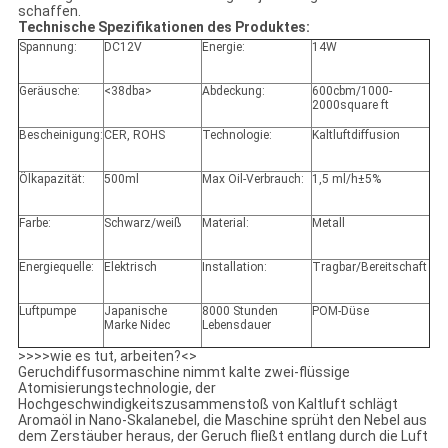
schaffen.
Technische Spezifikationen des Produktes:
Spannung:
DC12V
Energie:
14W
Geräusche:
<38dba>
Abdeckung:
600cbm/1000-
2000square ft
Bescheinigung:
CER, ROHS
Technologie:
Kaltluftdiffusion
Ölkapazität:
500ml
Max Oil-Verbrauch:
1,5 ml/h±5%
Farbe:
Schwarz/weiß
Material:
Metall
Energiequelle:
Elektrisch
Installation:
Tragbar/Bereitschaft
Luftpumpe
Japanische
8000 Stunden
POM-Düse
Marke Nidec
Lebensdauer
>>>>wie es tut, arbeiten?<>
Geruchdiffusormaschine nimmt kalte zwei-flüssige
Atomisierungstechnologie, der
Hochgeschwindigkeitszusammenstoß von Kaltluft schlägt
Aromaöl in Nano-Skalanebel, die Maschine sprüht den Nebel aus
dem Zerstäuber heraus, der Geruch fließt entlang durch die Luft