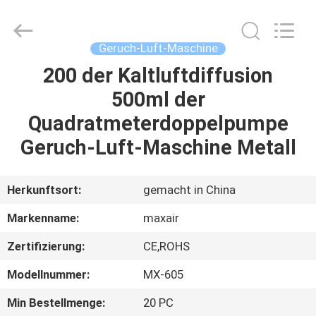
Shenzhen
Maxwin
Industrial
Co.,
Ltd..
Geruch-Luft-Maschine
All
Rights
Reserved.
200 der Kaltluftdiffusion
HAUS
500ml der
PRODUKTE
Quadratmeterdoppelpumpe
Geruch-Luft-Maschine Metall
ÜBER
UNS
Herkunftsort:
gemacht in China
Markenname:
maxair
FABRIK-
Zertifizierung:
CE,ROHS
AUSFLUG
Modellnummer:
MX-605
QUALITÄTSKONTROLLE
Min Bestellmenge:
20 PC