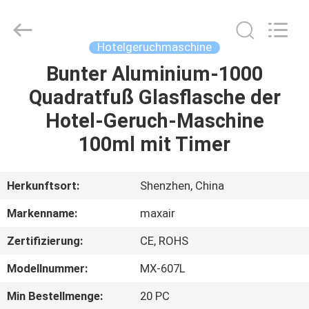
Shenzhen
Maxwin
Industrial
Co.,
Ltd..
Hotelgeruchmaschine
All
Rights
Reserved.
Bunter Aluminium-1000
HAUS
Quadratfuß Glasflasche der
PRODUKTE
Hotel-Geruch-Maschine
100ml mit Timer
ÜBER
UNS
Herkunftsort:
Shenzhen, China
Markenname:
maxair
FABRIK-
Zertifizierung:
CE, ROHS
AUSFLUG
Modellnummer:
MX-607L
QUALITÄTSKONTROLLE
Min Bestellmenge:
20 PC