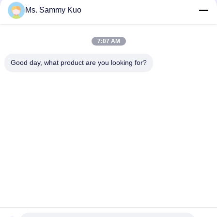
3000cbm, Geruch-Diffusor-Maschine HVAC-50W
Ms. Sammy Kuo
Hotel-Lobby-Aroma-Diffusor 12V2A des Metall22w 1500CBM
7:07 AM
Hotel-Geruch-Maschinen-Aluminium HVAC-Rohr-50W 4000ml
5000m3
Good day, what product are you looking for?
Beliebte Kategorien
Alle
Geruch-Luft-
Geruch-Diffusor-
Maschine
Maschine
Duftöl Der Hotel-
Luft-Aroma-Diffusor
Kollektion
Diffusoren Des 
Aromatherapie-
Ätherischen Öls
Diffusoren
Wasserloser Aroma-
Auto-Luftverteiler
Diffusor