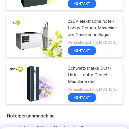
KONTAKT
220V elektrische hotel-
Lobby-Geruch-Maschine
der Nanotechnologie-
1000m2 silberne
Verhandlungsfähig MOQ:20 Stücke
Aluminium
KONTAKT
Schwarz-starke Duft-
Hotel-Lobby-Geruch-
Maschine des
Neuzugang-privates
Verhandlungsfähig MOQ:10 Stücke
Modell-500ml
KONTAKT
Hotelgeruchmaschine
zentrale Aroma-Diffusor-Maschine der Klimaanlagen-