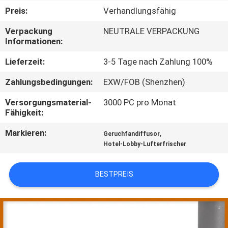
Preis:
Verhandlungsfähig
TRETEN
Verpackung
NEUTRALE VERPACKUNG
SIE
Informationen:
MIT
Lieferzeit:
3-5 Tage nach Zahlung 100%
UNS
Zahlungsbedingungen:
EXW/FOB (Shenzhen)
IN
Versorgungsmaterial-
3000 PC pro Monat
VERBINDUNG
Fähigkeit:
Markieren:
,
Geruchfandiffusor
FORDERN
Hotel-Lobby-Lufterfrischer
SIE EIN
ZITAT
BESTPREIS
SHOPPING
ONLINE