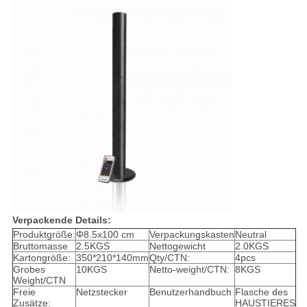
Verpackende Details:
Produktgröße:
Φ8.5x100 cm
Verpackungskasten
Neutral
Bruttomasse
2.5KGS
Nettogewicht
2.0KGS
Kartongröße:
350*210*140mm
Qty/CTN:
4pcs
Grobes
10KGS
Netto-weight/CTN:
8KGS
Weight/CTN
Freie
Netzstecker
Benutzerhandbuch
Flasche des
Zusätze:
HAUSTIERES