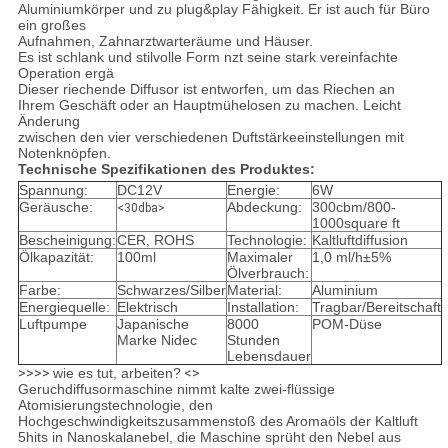
Aluminiumkörper und zu plug&play Fähigkeit. Er ist auch für Büro
ein großes
Aufnahmen, Zahnarztwarteräume und Häuser.
Es ist schlank und stilvolle Form nzt seine stark vereinfachte
Operation ergä
Dieser riechende Diffusor ist entworfen, um das Riechen an
Ihrem Geschäft oder an Hauptmühelosen zu machen. Leicht
Änderung
zwischen den vier verschiedenen Duftstärkeeinstellungen mit
Notenknöpfen.
Technische Spezifikationen des Produktes:
Spannung:
DC12V
Energie:
6W
Geräusche:
Abdeckung:
300cbm/800-
<30dba>
1000square ft
Bescheinigung:
CER, ROHS
Technologie:
Kaltluftdiffusion
Ölkapazität:
100ml
Maximaler
1,0 ml/h±5%
Ölverbrauch:
Farbe:
Schwarzes/Silber
Material:
Aluminium
Energiequelle:
Elektrisch
Installation:
Tragbar/Bereitschaft
Luftpumpe
Japanische
8000
POM-Düse
Marke Nidec
Stunden
Lebensdauer
>>>>
wie es tut, arbeiten?
<>
Geruchdiffusormaschine nimmt kalte zwei-flüssige
Atomisierungstechnologie, den
Hochgeschwindigkeitszusammenstoß des Aromaöls der Kaltluft
5hits in Nanoskalanebel, die Maschine sprüht den Nebel aus