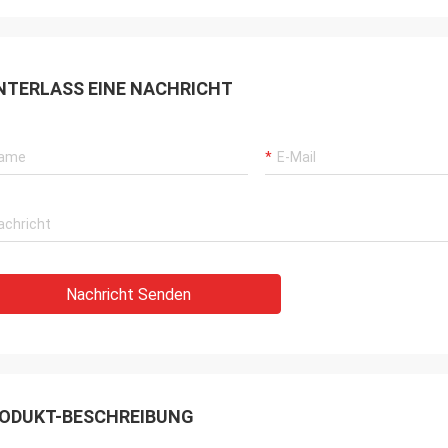
nelles Verschiffen. Es ist stiller
er Nebel. Sehr
geruchdiffusorhersteller
NTERLASS EINE NACHRICHT
Nachricht Senden
ODUKT-BESCHREIBUNG