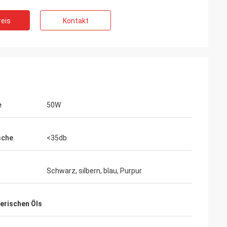
eis
Kontakt
e
50W
sche
<35db
Schwarz, silbern, blau, Purpur
herischen Öls