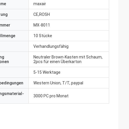
ame
maxair
erung
CE,ROSH
ummer
MX-8011
ellmenge
10 Stücke
Verhandlungsfähig
ng
Neutraler Brown-Kasten mit Schaum,
ionen
2pcs für einen Überkarton
5-15 Werktage
bedingungen
Western Union, T/T, paypal
ngsmaterial-
3000 PC pro Monat