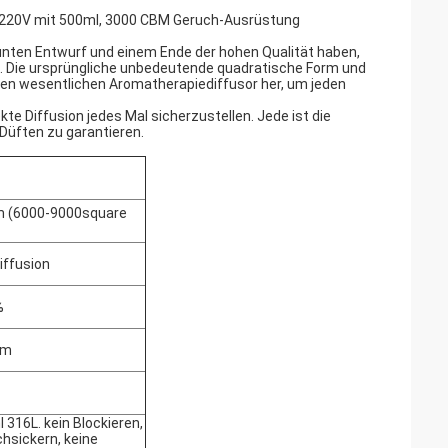
ts 220V mit 500ml, 3000 CBM Geruch-Ausrüstung
nten Entwurf und einem Ende der hohen Qualität haben,
eal. Die ursprüngliche unbedeutende quadratische Form und
 den wesentlichen Aromatherapiediffusor her, um jeden
te Diffusion jedes Mal sicherzustellen. Jede ist die
 Düften zu garantieren.
 (6000-9000square
diffusion
%
um
 316L. kein Blockieren,
chsickern, keine