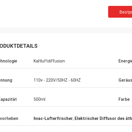
Bestpr
ODUKTDETAILS
hnologie
Kaltluftdiffusion
Energi
annung
110v - 220V/50HZ - 60HZ
Geräu
Kapazität
500ml
Farbe
Mohamed
vorheben
hvac-Lufterfrischer
,
Elektrischer Diffusor des ät
Produkt! Genau als beschriebenes