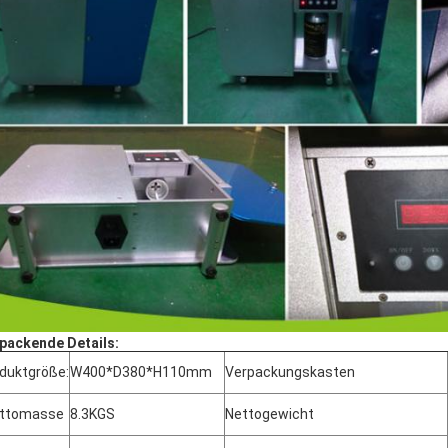
packende Details:
duktgröße:
W400*D380*H110mm
Verpackungskasten
uttomasse
8.3KGS
Nettogewicht