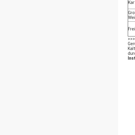
Kar
Gro
We
Fre
>>>
Ger
Kal
dur
Ins