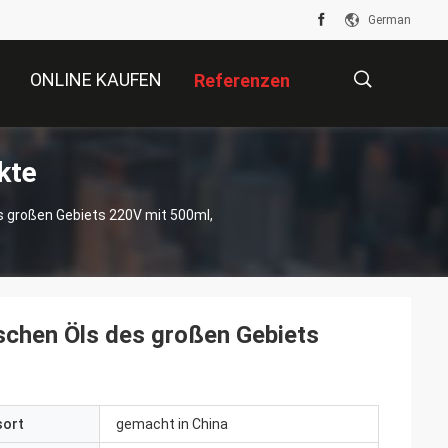
German
ONLINE KAUFEN
Referenzen
kte
描
es großen Gebiets 220V mit 500ml,
述
ischen Öls des großen Gebiets
sort
gemacht in China