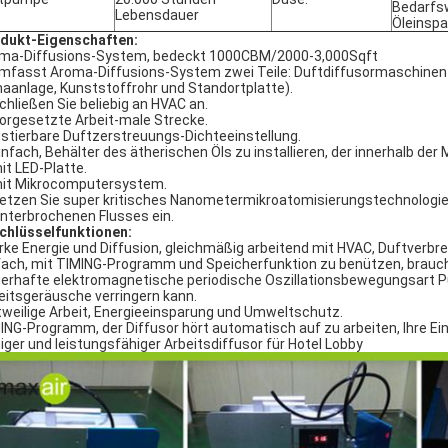
Bedarfsw
Lebensdauer
Öleinsp
dukt-Eigenschaften:
ma-Diffusions-System, bedeckt 1000CBM/2000-3,000Sqft
umfasst Aroma-Diffusions-System zwei Teile: Duftdiffusormaschinen-
maanlage, Kunststoffrohr und Standortplatte).
Schließen Sie beliebig an HVAC an.
Vorgesetzte Arbeit-male Strecke.
justierbare Duftzerstreuungs-Dichteeinstellung.
einfach, Behälter des ätherischen Öls zu installieren, der innerhalb der
mit LED-Platte.
mit Mikrocomputersystem.
Setzen Sie super kritisches Nanometermikroatomisierungstechnologie,
nterbrochenen Flusses ein.
chlüsselfunktionen:
rke Energie und Diffusion, gleichmäßig arbeitend mit HVAC, Duftverbr
fach, mit TIMING-Programm und Speicherfunktion zu benützen, brauchen
erhafte elektromagnetische periodische Oszillationsbewegungsart Pu
eitsgeräusche verringern kann.
tweilige Arbeit, Energieeinsparung und Umweltschutz.
ING-Programm, der Diffusor hört automatisch auf zu arbeiten, Ihre E
iger und leistungsfähiger Arbeitsdiffusor für Hotel Lobby