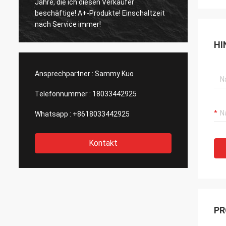
Jahre, die ich diesen Verkäufer
und sch
beschäftige! A+-Produkte! Einschaltzeit
und groß
nach Service immer!
Berufs
HI
Ansprechpartner :
Sammy Kuo
Telefonnummer :
18033442925
Whatsapp :
+8618033442925
Kontakt
PR