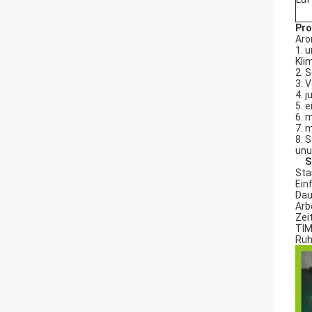
Pro
Aro
1. 
Kli
2. 
3. 
4. 
5. 
6. 
7. 
8. 
unu
S
Sta
Ein
Dau
Arb
Zei
TIM
Ruh