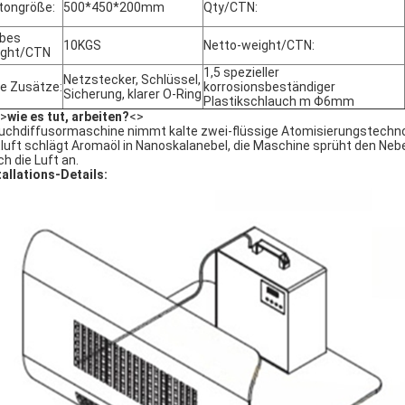
tongröße:
500*450*200mm
Qty/CTN:
bes
10KGS
Netto-weight/CTN:
ight/CTN
1,5 spezieller
Netzstecker, Schlüssel,
ie Zusätze:
korrosionsbeständiger
Sicherung, klarer O-Ring
Plastikschlauch m Φ6mm
>
wie es tut, arbeiten?
<>
uchdiffusormaschine nimmt kalte zwei-flüssige Atomisierungstech
tluft schlägt Aromaöl in Nanoskalanebel, die Maschine sprüht den Neb
ch die Luft an.
tallations-Details: