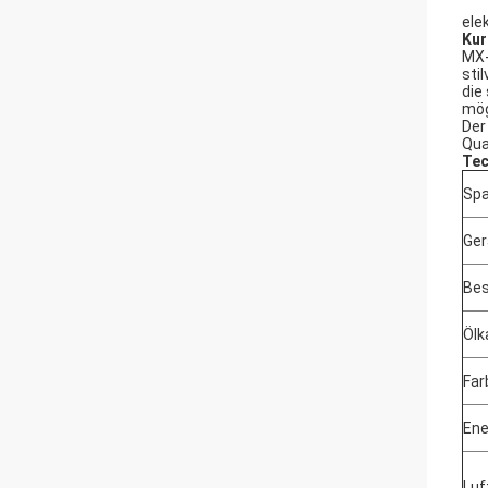
ele
Kur
MX-
sti
die
mög
Der
Qua
Tec
Spa
Ger
Bes
Ölk
Far
Ene
Lu