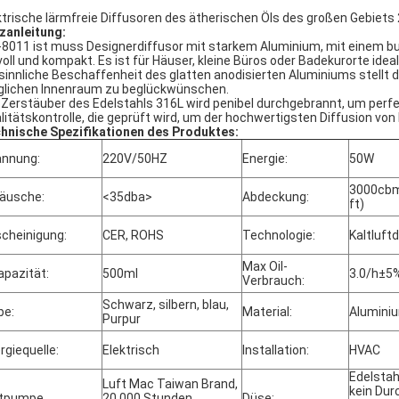
ktrische lärmfreie Diffusoren des ätherischen Öls des großen Gebie
zanleitung:
8011 ist muss Designerdiffusor mit starkem Aluminium, mit einem bu
lvoll und kompakt. Es ist für Häuser, kleine Büros oder Badekurorte id
 sinnliche Beschaffenheit des glatten anodisierten Aluminiums stellt
lichen Innenraum zu beglückwünschen.
 Zerstäuber des Edelstahls 316L wird penibel durchgebrannt, um perfek
litätskontrolle, die geprüft wird, um der hochwertigsten Diffusion von
hnische Spezifikationen des Produktes:
nnung:
220V/50HZ
Energie:
50W
3000cbm
äusche:
<35dba>
Abdeckung:
ft)
cheinigung:
CER, ROHS
Technologie:
Kaltluft
Max Oil-
apazität:
500ml
3.0/h±5
Verbrauch:
Schwarz, silbern, blau,
be:
Material:
Alumini
Purpur
rgiequelle:
Elektrisch
Installation:
HVAC
Edelstahl
Luft Mac Taiwan Brand,
kein Dur
ftpumpe
20.000 Stunden
Düse: