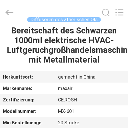
Shenzhen
Maxwin
Industrial
Co.,
Ltd..
Diffusoren des ätherischen Öls
All
Rights
Reserved.
Bereitschaft des Schwarzen
HAUS
1000ml elektrische HVAC-
PRODUKTE
Luftgeruchgroßhandelsmaschin
mit Metallmaterial
ÜBER
UNS
Herkunftsort:
gemacht in China
Markenname:
maxair
FABRIK-
Zertifizierung:
CE,ROSH
AUSFLUG
Modellnummer:
MX-601
QUALITÄTSKONTROLLE
Min Bestellmenge:
20 Stücke