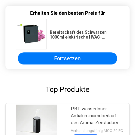
Erhalten Sie den besten Preis für
Bereitschaft des Schwarzen
1000ml elektrische HVAC-
Luftgeruchgroßhandelsmaschine
mit Metallmaterial
Fortsetzen
Top Produkte
PBT wasserloser
Antialuminiumüberlauf
des Aroma-Zerstäuber-
100mAh
Verhandlungsfähig MOQ:20 PC