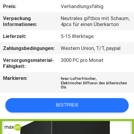
Preis:
Verhandlungsfähig
TRETEN
Verpackung
Neutrales giftbox mit Schaum,
SIE
Informationen:
4pcs für einen Überkarton
MIT
Lieferzeit:
5-15 Werktage
UNS
Zahlungsbedingungen:
Western Union, T/T, paypal
IN
Versorgungsmaterial-
3000 PC pro Monat
VERBINDUNG
Fähigkeit:
Markieren:
,
hvac-Lufterfrischer
FORDERN
Elektrischer Diffusor des ätherischen
Öls
SIE EIN
ZITAT
BESTPREIS
SHOPPING
ONLINE