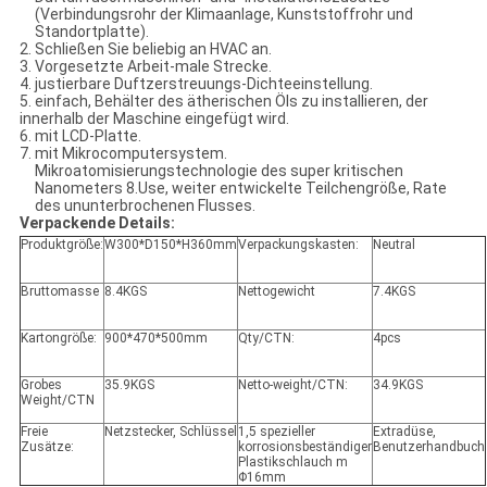
(Verbindungsrohr der Klimaanlage, Kunststoffrohr und
Standortplatte).
2. Schließen Sie beliebig an HVAC an.
3. Vorgesetzte Arbeit-male Strecke.
4. justierbare Duftzerstreuungs-Dichteeinstellung.
5. einfach, Behälter des ätherischen Öls zu installieren, der
innerhalb der Maschine eingefügt wird.
6. mit LCD-Platte.
7. mit Mikrocomputersystem.
Mikroatomisierungstechnologie des super kritischen
Nanometers 8.Use, weiter entwickelte Teilchengröße, Rate
des ununterbrochenen Flusses.
Verpackende Details:
Produktgröße:
W300*D150*H360mm
Verpackungskasten:
Neutral
Bruttomasse
8.4KGS
Nettogewicht
7.4KGS
Kartongröße:
900*470*500mm
Qty/CTN:
4pcs
Grobes
35.9KGS
Netto-weight/CTN:
34.9KGS
Weight/CTN
Freie
Netzstecker, Schlüssel
1,5 spezieller
Extradüse,
Zusätze:
korrosionsbeständiger
Benutzerhandbuch
Plastikschlauch m
Φ16mm