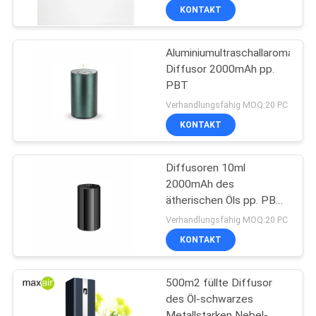
KONTAKT
Aluminiumultraschallaroma-
Diffusor 2000mAh pp.
PBT
Verhandlungsfähig MOQ:20 PC
KONTAKT
Diffusoren 10ml
2000mAh des
ätherischen Öls pp. PBT
Ausgangs
Verhandlungsfähig MOQ:20 PC
KONTAKT
500m2 füllte Diffusor
des Öl-schwarzes
Metallstarken Nebel-