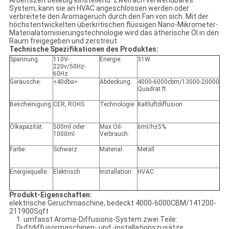
Arbeitszeit beliebig einstellend. Zweifach verwendbares
System, kann sie an HVAC angeschlossen werden oder
verbreitete den Aromageruch durch den Fan von sich. Mit der
höchstentwickelten überkritischen flüssigen Nano-Mikrometer-
Materialatomisierungstechnologie wird das ätherische Öl in den
Raum freigegeben und zerstreut.
Technische Spezifikationen des Produktes:
Spannung:
110V-
Energie:
31W
220v/50Hz-
60Hz
Geräusche:
<40dba>
Abdeckung:
4000-6000cbm/13000-20000
Quadrat ft
Bescheinigung:
CER, ROHS
Technologie:
Kaltluftdiffusion
Ölkapazität:
500ml oder
Max Oil-
6ml/h±5%
1000ml
Verbrauch:
Farbe:
Schwarz
Material:
Metall
Energiequelle:
Elektrisch
Installation:
HVAC
Produkt-Eigenschaften:
elektrische Geruchmaschine, bedeckt 4000-6000CBM/141200-
211900Sqft
1. umfasst Aroma-Diffusions-System zwei Teile:
Duftdiffusormaschinen- und -installationszusätze