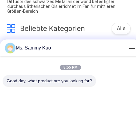
Diffusor des schwarzes Metallan der wand befestigter
durchaus ätherischen Öls errichtet im Fan für mittleren
Größen-Bereich
Beliebte Kategorien
Alle
Geruch-Luft-
Geruch-Diffusor-
Ms. Sammy Kuo
Maschine
Maschine
Duftöl Der Hotel-
Luft-Aroma-Diffusor
8:55 PM
Kollektion
Good day, what product are you looking for?
Diffusoren Des 
Aromatherapie-
Ätherischen Öls
Diffusoren
Wasserloser Aroma-
Auto-Luftverteiler
Diffusor