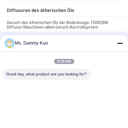
Diffusoren des ätherischen Öls
Geruch-des ätherischen Öls der Abdeckungs-1500CBM
Diffusor-Maschinen-allein Geruch-Kontrollsystem
Hvac-ätherischen Öls Spitzender hotellobby starkes der
Ms. Sammy Kuo
Energie tragbares Metall des Schwarzen 220V elektrischer
Diffusor
Diffusor des schwarzes Metallan der wand befestigter
6:25 AM
durchaus ätherischen Öls errichtet im Fan für mittleren
Größen-Bereich
Good day, what product are you looking for?
Beliebte Kategorien
Alle
Geruch-Luft-
Geruch-Diffusor-
Maschine
Maschine
Duftöl Der Hotel-
Luft-Aroma-Diffusor
Kollektion