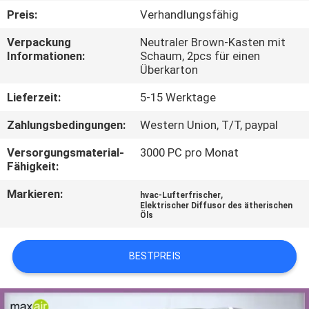
Preis:
Verhandlungsfähig
TRETEN
Verpackung
Neutraler Brown-Kasten mit
SIE
Informationen:
Schaum, 2pcs für einen
Überkarton
MIT
UNS
Lieferzeit:
5-15 Werktage
IN
Zahlungsbedingungen:
Western Union, T/T, paypal
VERBINDUNG
Versorgungsmaterial-
3000 PC pro Monat
Fähigkeit:
FORDERN
Markieren:
,
hvac-Lufterfrischer
Elektrischer Diffusor des ätherischen
SIE EIN
Öls
ZITAT
BESTPREIS
SHOPPING
ONLINE