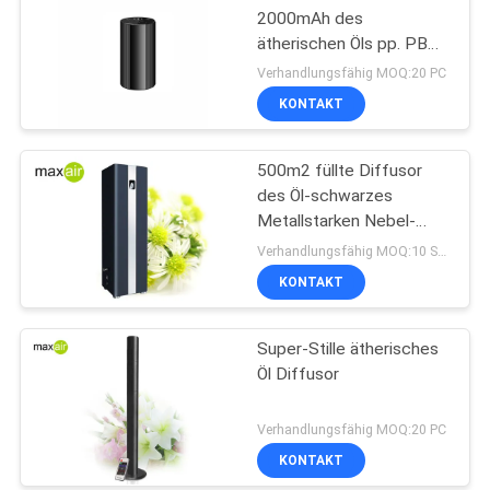
2000mAh des
ätherischen Öls pp. PBT
Ausgangs
Verhandlungsfähig MOQ:20 PC
KONTAKT
500m2 füllte Diffusor
des Öl-schwarzes
Metallstarken Nebel-
ätherischen Öls wieder
Verhandlungsfähig MOQ:10 Stücke
KONTAKT
Super-Stille ätherisches
Öl Diffusor
Verhandlungsfähig MOQ:20 PC
KONTAKT