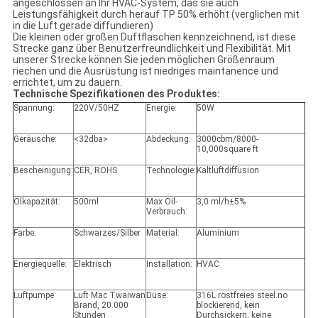
angeschlossen an Ihr HVAC-System, das sie auch
Leistungsfähigkeit durch herauf TP 50% erhöht (verglichen mit
in die Luft gerade diffundieren)
Die kleinen oder großen Duftflaschen kennzeichnend, ist diese
Strecke ganz über Benutzerfreundlichkeit und Flexibilität. Mit
unserer Strecke können Sie jeden möglichen Größenraum
riechen und die Ausrüstung ist niedriges maintanence und
errichtet, um zu dauern.
Technische Spezifikationen des Produktes:
Spannung:
220V/50HZ
Energie:
50W
Geräusche:
<32dba>
Abdeckung:
3000cbm/8000-
10,000square ft
Bescheinigung:
CER, ROHS
Technologie:
Kaltluftdiffusion
Ölkapazität:
500ml
Max Oil-
3,0 ml/h±5%
Verbrauch:
Farbe:
Schwarzes/Silber
Material:
Aluminium
Energiequelle:
Elektrisch
Installation:
HVAC
Luftpumpe
Luft Mac Twaiwan
Düse:
316L rostfreies steel.no
Brand, 20.000
blockierend, kein
Stunden
Durchsickern, keine