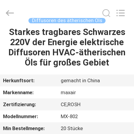
Shenzhen
Maxwin
Industrial
Co.,
Ltd..
Diffusoren des ätherischen Öls
All
Rights
Reserved.
Starkes tragbares Schwarzes
HAUS
220V der Energie elektrische
PRODUKTE
Diffusoren HVAC-ätherischen
Öls für großes Gebiet
ÜBER
UNS
Herkunftsort:
gemacht in China
Markenname:
maxair
FABRIK-
Zertifizierung:
CE,ROSH
AUSFLUG
Modellnummer:
MX-802
QUALITÄTSKONTROLLE
Min Bestellmenge:
20 Stücke