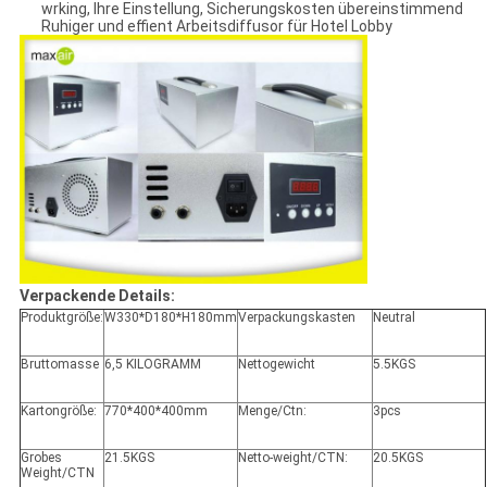
wrking, Ihre Einstellung, Sicherungskosten übereinstimmend
Ruhiger und effient Arbeitsdiffusor für Hotel Lobby
Verpackende Details:
Produktgröße:
W330*D180*H180mm
Verpackungskasten
Neutral
Bruttomasse
6,5 KILOGRAMM
Nettogewicht
5.5KGS
Kartongröße:
770*400*400mm
Menge/Ctn:
3pcs
Grobes
21.5KGS
Netto-weight/CTN:
20.5KGS
Weight/CTN