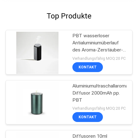
Top Produkte
PBT wasserloser
Antialuminiumüberlauf
des Aroma-Zerstäuber-
100mAh
Verhandlungsfähig MOQ:20 PC
KONTAKT
Aluminiumultraschallaroma-
Diffusor 2000mAh pp.
PBT
Verhandlungsfähig MOQ:20 PC
KONTAKT
Diffusoren 10ml