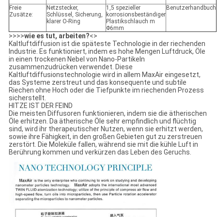
Freie
Netzstecker,
1,5 spezieller
Benutzerhandbuch
Zusätze:
Schlüssel, Sicherung,
korrosionsbeständiger
klarer O-Ring
Plastikschlauch m
Φ6mm
>>>>
wie es tut, arbeiten?
<>
Kaltluftdiffusion ist die späteste Technologie in der riechenden
Industrie. Es funktioniert, indem es hohe Mengen Luftdruck, Öle
in einen trockenen Nebel von Nano-Partikeln
zusammenzudrücken verwendet. Diese
Kaltluftdiffusionstechnologie wird in allem MaxAir eingesetzt,
das Systeme zerstreut und das konsequente und subtile
Riechen ohne Hoch oder die Tiefpunkte im riechenden Prozess
sicherstellt.
HITZE IST DER FEIND
Die meisten Diffusoren funktionieren, indem sie die ätherischen
Öle erhitzen. Da ätherische Öle sehr empfindlich und flüchtig
sind, wird ihr therapeutischer Nutzen, wenn sie erhitzt werden,
sowie ihre Fähigkeit, in den großen Gebieten gut zu zerstreuen
zerstört. Die Moleküle fallen, während sie mit die kühle Luft in
Berührung kommen und verkürzen das Leben des Geruchs.