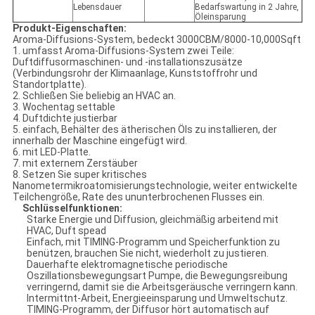
Lebensdauer
Bedarfswartung in 2 Jahre,
Öleinsparung
Produkt-Eigenschaften:
Aroma-Diffusions-System, bedeckt 3000CBM/8000-10,000Sqft
1. umfasst Aroma-Diffusions-System zwei Teile:
Duftdiffusormaschinen- und -installationszusätze
(Verbindungsrohr der Klimaanlage, Kunststoffrohr und
Standortplatte).
2. Schließen Sie beliebig an HVAC an.
3. Wochentag settable
4. Duftdichte justierbar
5. einfach, Behälter des ätherischen Öls zu installieren, der
innerhalb der Maschine eingefügt wird.
6. mit LED-Platte.
7. mit externem Zerstäuber
8. Setzen Sie super kritisches
Nanometermikroatomisierungstechnologie, weiter entwickelte
Teilchengröße, Rate des ununterbrochenen Flusses ein.
Schlüsselfunktionen:
Starke Energie und Diffusion, gleichmäßig arbeitend mit
HVAC, Duft spead
Einfach, mit TIMING-Programm und Speicherfunktion zu
benützen, brauchen Sie nicht, wiederholt zu justieren.
Dauerhafte elektromagnetische periodische
Oszillationsbewegungsart Pumpe, die Bewegungsreibung
verringernd, damit sie die Arbeitsgeräusche verringern kann.
Intermittnt-Arbeit, Energieeinsparung und Umweltschutz.
TIMING-Programm, der Diffusor hört automatisch auf