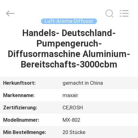
Shenzhen
Maxwin
Industrial
Co.,
Ltd..
Luft-Aroma-Diffusor
All
Rights
Reserved.
Handels- Deutschland-
HAUS
Pumpengeruch-
PRODUKTE
Diffusormaschine Aluminium-
Bereitschafts-3000cbm
ÜBER
UNS
Herkunftsort:
gemacht in China
Markenname:
maxair
FABRIK-
Zertifizierung:
CE,ROSH
AUSFLUG
Modellnummer:
MX-802
QUALITÄTSKONTROLLE
Min Bestellmenge:
20 Stücke