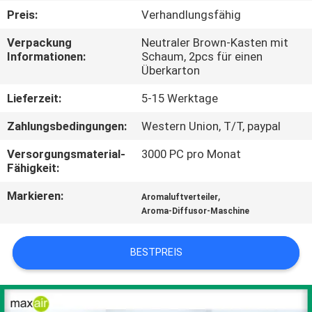
Preis:
Verhandlungsfähig
TRETEN
Verpackung
Neutraler Brown-Kasten mit
SIE
Informationen:
Schaum, 2pcs für einen
Überkarton
MIT
UNS
Lieferzeit:
5-15 Werktage
IN
Zahlungsbedingungen:
Western Union, T/T, paypal
VERBINDUNG
Versorgungsmaterial-
3000 PC pro Monat
Fähigkeit:
FORDERN
Markieren:
,
Aromaluftverteiler
Aroma-Diffusor-Maschine
SIE EIN
ZITAT
BESTPREIS
SHOPPING
ONLINE