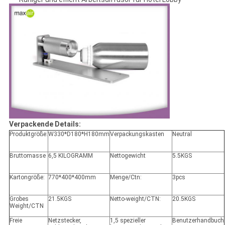
Verpackende Details:
Produktgröße:
W330*D180*H180mm
Verpackungskasten
Neutral
Bruttomasse
6,5 KILOGRAMM
Nettogewicht
5.5KGS
Kartongröße:
770*400*400mm
Menge/Ctn:
3pcs
Grobes
21.5KGS
Netto-weight/CTN:
20.5KGS
Weight/CTN
Freie
Netzstecker,
1,5 spezieller
Benutzerhandbuch