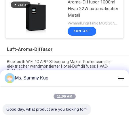
Aroma-Diffusor 1000ml
Hvac 22W automatischer
Metall
Verhandlungsfähig MOQ:20 Stücke
KONTAKT
Luft-Aroma-Diffusor
Bluetooth WIFI 4G APP-Steuerung Maxair Professioneller
elektrischer wandmontierter Hotel-Duftdiffusor, HVAC-
Duftdiffusormaschine
Ms. Sammy Kuo
2025 Neuauflage Kleine Fläche Wasserlose Diffusor Desktop
Elektrische Duftdiffusor Leichtgewicht leise Aroma Diffusor
11:06 AM
Luft-Aroma-Diffusor-Duft-Diffusion Kaltluft-Technologie
Rechargable-Fan-130ml für Banken, Einzelhändler
Good day, what product are you looking for?
Beliebte Kategorien
Alle