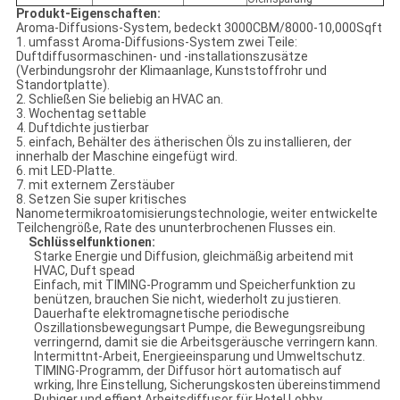
Produkt-Eigenschaften:
Aroma-Diffusions-System, bedeckt 3000CBM/8000-10,000Sqft
1. umfasst Aroma-Diffusions-System zwei Teile:
Duftdiffusormaschinen- und -installationszusätze
(Verbindungsrohr der Klimaanlage, Kunststoffrohr und
Standortplatte).
2. Schließen Sie beliebig an HVAC an.
3. Wochentag settable
4. Duftdichte justierbar
5. einfach, Behälter des ätherischen Öls zu installieren, der
innerhalb der Maschine eingefügt wird.
6. mit LED-Platte.
7. mit externem Zerstäuber
8. Setzen Sie super kritisches
Nanometermikroatomisierungstechnologie, weiter entwickelte
Teilchengröße, Rate des ununterbrochenen Flusses ein.
Schlüsselfunktionen:
Starke Energie und Diffusion, gleichmäßig arbeitend mit
HVAC, Duft spead
Einfach, mit TIMING-Programm und Speicherfunktion zu
benützen, brauchen Sie nicht, wiederholt zu justieren.
Dauerhafte elektromagnetische periodische
Oszillationsbewegungsart Pumpe, die Bewegungsreibung
verringernd, damit sie die Arbeitsgeräusche verringern kann.
Intermittnt-Arbeit, Energieeinsparung und Umweltschutz.
TIMING-Programm, der Diffusor hört automatisch auf
wrking, Ihre Einstellung, Sicherungskosten übereinstimmend
Ruhiger und effient Arbeitsdiffusor für Hotel Lobby