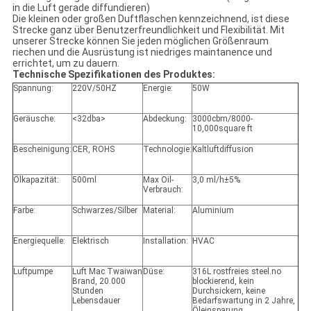
in die Luft gerade diffundieren)
Die kleinen oder großen Duftflaschen kennzeichnend, ist diese
Strecke ganz über Benutzerfreundlichkeit und Flexibilität. Mit
unserer Strecke können Sie jeden möglichen Größenraum
riechen und die Ausrüstung ist niedriges maintanence und
errichtet, um zu dauern.
Technische Spezifikationen des Produktes:
Spannung:
220V/50HZ
Energie:
50W
Geräusche:
<32dba>
Abdeckung:
3000cbm/8000-
10,000square ft
Bescheinigung:
CER, ROHS
Technologie:
Kaltluftdiffusion
Ölkapazität:
500ml
Max Oil-
3,0 ml/h±5%
Verbrauch:
Farbe:
Schwarzes/Silber
Material:
Aluminium
Energiequelle:
Elektrisch
Installation:
HVAC
Luftpumpe
Luft Mac Twaiwan
Düse:
316L rostfreies steel.no
Brand, 20.000
blockierend, kein
Stunden
Durchsickern, keine
Lebensdauer
Bedarfswartung in 2 Jahre,
Öleinsparung