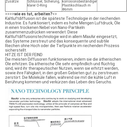
Zusätze:
Schlüssel, Sicherung,
korrosionsbeständiger
klarer O-Ring
Plastikschlauch m
Φ6mm
>>>>
wie es tut, arbeiten?
<>
Kaltluftdiffusion ist die späteste Technologie in der riechenden
Industrie. Es funktioniert, indem es hohe Mengen Luftdruck, Öle
in einen trockenen Nebel von Nano-Partikeln
zusammenzudrücken verwendet. Diese
Kaltluftdiffusionstechnologie wird in allem MaxAir eingesetzt,
das Systeme zerstreut und das konsequente und subtile
Riechen ohne Hoch oder die Tiefpunkte im riechenden Prozess
sicherstellt.
HITZE IST DER FEIND
Die meisten Diffusoren funktionieren, indem sie die ätherischen
Öle erhitzen. Da ätherische Öle sehr empfindlich und flüchtig
sind, wird ihr therapeutischer Nutzen, wenn sie erhitzt werden,
sowie ihre Fähigkeit, in den großen Gebieten gut zu zerstreuen
zerstört. Die Moleküle fallen, während sie mit die kühle Luft in
Berührung kommen und verkürzen das Leben des Geruchs.