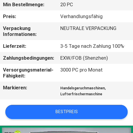
Min Bestellmenge:
20 PC
TRETEN
Preis:
Verhandlungsfähig
SIE
Verpackung
NEUTRALE VERPACKUNG
MIT
Informationen:
UNS
Lieferzeit:
3-5 Tage nach Zahlung 100%·
IN
Zahlungsbedingungen:
EXW/FOB (Shenzhen)
VERBINDUNG
Versorgungsmaterial-
3000 PC pro Monat
Fähigkeit:
FORDERN
Markieren:
,
Handelsgeruchmaschinen
SIE EIN
Lufterfrischermaschine
ZITAT
BESTPREIS
SHOPPING
ONLINE