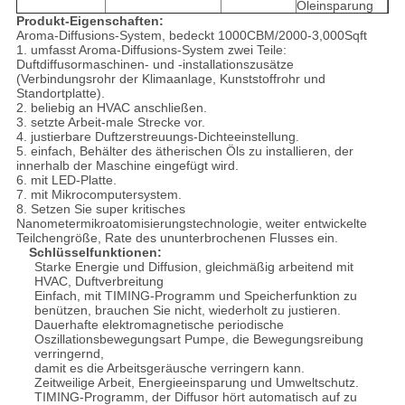
Öleinsparung
Produkt-Eigenschaften:
Aroma-Diffusions-System, bedeckt 1000CBM/2000-3,000Sqft
1. umfasst Aroma-Diffusions-System zwei Teile:
Duftdiffusormaschinen- und -installationszusätze
(Verbindungsrohr der Klimaanlage, Kunststoffrohr und
Standortplatte).
2. beliebig an HVAC anschließen.
3. setzte Arbeit-male Strecke vor.
4. justierbare Duftzerstreuungs-Dichteeinstellung.
5. einfach, Behälter des ätherischen Öls zu installieren, der
innerhalb der Maschine eingefügt wird.
6. mit LED-Platte.
7. mit Mikrocomputersystem.
8. Setzen Sie super kritisches
Nanometermikroatomisierungstechnologie, weiter entwickelte
Teilchengröße, Rate des ununterbrochenen Flusses ein.
Schlüsselfunktionen:
Starke Energie und Diffusion, gleichmäßig arbeitend mit
HVAC, Duftverbreitung
Einfach, mit TIMING-Programm und Speicherfunktion zu
benützen, brauchen Sie nicht, wiederholt zu justieren.
Dauerhafte elektromagnetische periodische
Oszillationsbewegungsart Pumpe, die Bewegungsreibung
verringernd,
damit es die Arbeitsgeräusche verringern kann.
Zeitweilige Arbeit, Energieeinsparung und Umweltschutz.
TIMING-Programm, der Diffusor hört automatisch auf zu