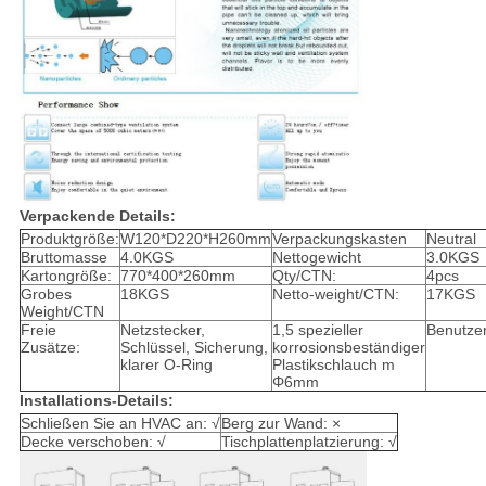
Verpackende Details:
Produktgröße:
W120*D220*H260mm
Verpackungskasten
Neutral
Bruttomasse
4.0KGS
Nettogewicht
3.0KGS
Kartongröße:
770*400*260mm
Qty/CTN:
4pcs
Grobes
18KGS
Netto-weight/CTN:
17KGS
Weight/CTN
Freie
Netzstecker,
1,5 spezieller
Benutze
Zusätze:
Schlüssel, Sicherung,
korrosionsbeständiger
klarer O-Ring
Plastikschlauch m
Φ6mm
Installations-Details:
Schließen Sie an HVAC an: √
Berg zur Wand: ×
Decke verschoben: √
Tischplattenplatzierung: √