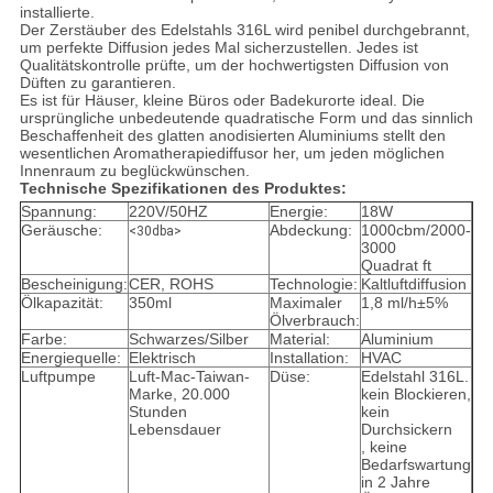
installierte.
Der Zerstäuber des Edelstahls 316L wird penibel durchgebrannt,
um perfekte Diffusion jedes Mal sicherzustellen. Jedes ist
Qualitätskontrolle prüfte, um der hochwertigsten Diffusion von
Düften zu garantieren.
Es ist für Häuser, kleine Büros oder Badekurorte ideal. Die
ursprüngliche unbedeutende quadratische Form und das sinnlich
Beschaffenheit des glatten anodisierten Aluminiums stellt den
wesentlichen Aromatherapiediffusor her, um jeden möglichen
Innenraum zu beglückwünschen.
Technische Spezifikationen des Produktes:
Spannung:
220V/50HZ
Energie:
18W
Geräusche:
Abdeckung:
1000cbm/2000-
<30dba>
3000
Quadrat ft
Bescheinigung:
CER, ROHS
Technologie:
Kaltluftdiffusion
Ölkapazität:
350ml
Maximaler
1,8 ml/h±5%
Ölverbrauch:
Farbe:
Schwarzes/Silber
Material:
Aluminium
Energiequelle:
Elektrisch
Installation:
HVAC
Luftpumpe
Luft-Mac-Taiwan-
Düse:
Edelstahl 316L.
Marke, 20.000
kein Blockieren,
Stunden
kein
Lebensdauer
Durchsickern
, keine
Bedarfswartung
in 2 Jahre