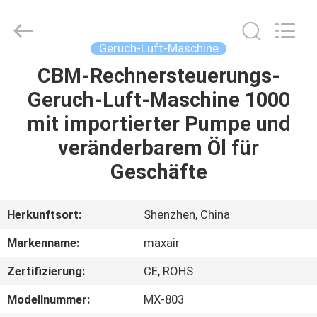
Shenzhen
Maxwin
Industrial
Co.,
Ltd..
Geruch-Luft-Maschine
All
Rights
Reserved.
CBM-Rechnersteuerungs-
HAUS
Geruch-Luft-Maschine 1000
PRODUKTE
mit importierter Pumpe und
veränderbarem Öl für
ÜBER
Geschäfte
UNS
Herkunftsort:
Shenzhen, China
FABRIK-
Markenname:
maxair
AUSFLUG
Zertifizierung:
CE, ROHS
QUALITÄTSKONTROLLE
Modellnummer:
MX-803