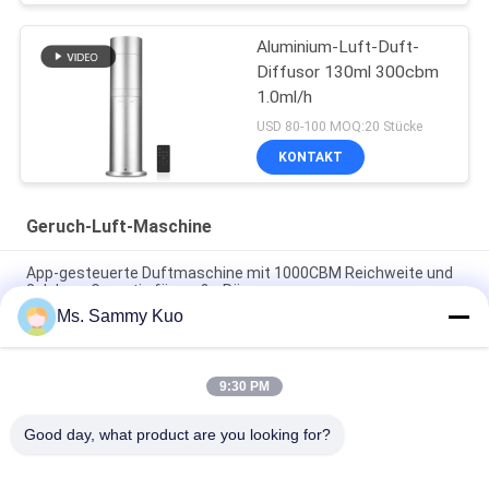
Aluminium-Luft-Duft-
Diffusor 130ml 300cbm
1.0ml/h
USD 80-100 MOQ:20 Stücke
KONTAKT
Geruch-Luft-Maschine
App-gesteuerte Duftmaschine mit 1000CBM Reichweite und
2 Jahren Garantie für große Räume
Ms. Sammy Kuo
App-gesteuerte Duftluftmaschine mit 500CBM-Abdeckung
und langlebiger Metallhülle für kommerzielle Verwendung
9:30 PM
WIFI 4G APP Steuerung 150ml Kapazität Leiser Betrieb Duft
Luft Maschine für Gewerbe und Hotelnutzung
Good day, what product are you looking for?
Beliebte Kategorien
Alle