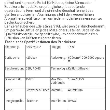
stilvoll und kompakt. Es ist für Häuser, kleine Büros oder
Badekurorte ideal. Die ursprüngliche unbedeutende
quadratische Form und die sinnliche Beschaffenheit des
glatten anodisierten Aluminiums stellt den wesentlichen
Aromatherapiediffusor her, um jeden möglichen Innenraum zu
beglückwünschen.
Der Zerstäuber des Edelstahls 316L wird penibel durchgebrannt,
um perfekte Diffusion jedes Mal sicherzustellen. Jede ist die
Qualitätskontrolle, die geprüft wird, um der hochwertigsten
Diffusion von Düften zu garantieren.
Technische Spezifikationen des Produktes:
Spannung:
220V/50HZ
Energie:
15W
Geräusche:
<20dba>
Abdeckung:
600cbm/1000-2000square
ft
Bescheinigung:
CER, ROHS
Technologie:
Kaltluftdiffusion
Ölkapazität:
150ml
Max Oil-
1.5ml/h±5%
Verbrauch:
Farbe:
Schwarzes/Silber
Material:
Aluminium
Energiequelle:
Elektrisch
Installation:
HVAC