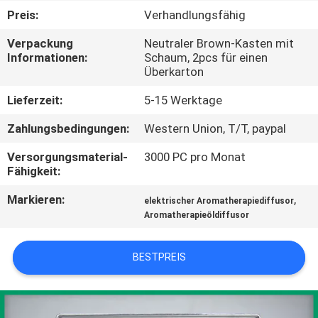
Preis:
Verhandlungsfähig
TRETEN
Verpackung
Neutraler Brown-Kasten mit
SIE
Informationen:
Schaum, 2pcs für einen
Überkarton
MIT
UNS
Lieferzeit:
5-15 Werktage
IN
Zahlungsbedingungen:
Western Union, T/T, paypal
VERBINDUNG
Versorgungsmaterial-
3000 PC pro Monat
Fähigkeit:
FORDERN
Markieren:
,
elektrischer Aromatherapiediffusor
Aromatherapieöldiffusor
SIE EIN
ZITAT
BESTPREIS
SHOPPING
ONLINE