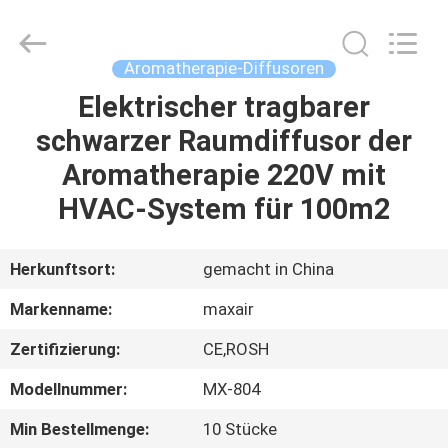
Shenzhen
Maxwin
Industrial
Co.,
Ltd..
Aromatherapie-Diffusoren
All
Rights
Reserved.
Elektrischer tragbarer
HAUS
schwarzer Raumdiffusor der
PRODUKTE
Aromatherapie 220V mit
HVAC-System für 100m2
ÜBER
UNS
Herkunftsort:
gemacht in China
Markenname:
maxair
FABRIK-
Zertifizierung:
CE,ROSH
AUSFLUG
Modellnummer:
MX-804
QUALITÄTSKONTROLLE
Min Bestellmenge:
10 Stücke