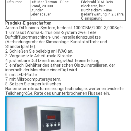
Luftpumpe
Luft Mac Taiwan
Düse:
Edelstahl 316L. kein
Brand, 20.000
Blockieren, kein
Stunden
Durchsickern, keine
Lebensdauer
Bedarfswartung in 2 Jahre,
Öleinsparung
Produkt-Eigenschaften:
Aroma-Diffusions-System, bedeckt 1000CBM/2000-3,000Sqft
1. umfasst Aroma-Diffusions-System zwei Teile:
Duftdiffusormaschinen- und -installationszusätze
(Verbindungsrohr der Klimaanlage, Kunststoffrohr und
Standortplatte).
2. Schließen Sie beliebig an HVAC an.
3. Vorgesetzte Arbeit-male Strecke.
4. justierbare Duftzerstreuungs-Dichteeinstellung.
5. einfach, Behälter des ätherischen Öls zu installieren, der
innerhalb der Maschine eingefügt wird.
6. mit LED-Platte.
7. mit Mikrocomputersystem.
8. Setzen Sie super kritisches
Nanometermikroatomisierungstechnologie, weiter entwickelte
Teilchengröße, Rate des ununterbrochenen Flusses ein.