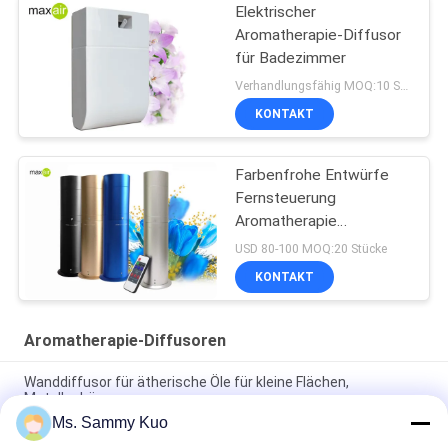
Elektrischer
Aromatherapie-Diffusor
für Badezimmer
Verhandlungsfähig MOQ:10 Stücke
KONTAKT
Farbenfrohe Entwürfe
Fernsteuerung
Aromatherapie
Diffusoren
USD 80-100 MOQ:20 Stücke
KONTAKT
Aromatherapie-Diffusoren
Wanddiffusor für ätherische Öle für kleine Flächen,
Metallgehäuse
Ms. Sammy Kuo
Schreibtisch, bodenständiger, optionaler Öldiffusor,