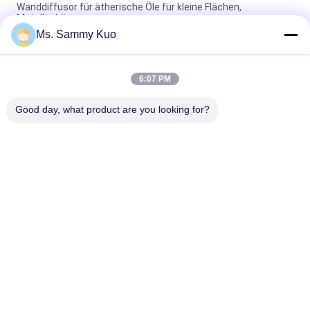
Wanddiffusor für ätherische Öle für kleine Flächen,
Metallgehäuse
Ms. Sammy Kuo
Schreibtisch, bodenständiger, optionaler Öldiffusor,
Metallgehäuse, 500 ml Plastikflasche
6:07 PM
Home Hotel Office Aromatherapieöldiffuser mit
Metallgehäuse und Geräuschpegel 40dBa
Good day, what product are you looking for?
Beliebte Kategorien
Alle
Geruch-Luft-
Geruch-Diffusor-
Maschine
Maschine
Duftöl Der Hotel-
Luft-Aroma-Diffusor
Kollektion
Diffusoren Des 
Aromatherapie-
Ätherischen Öls
Diffusoren
Wasserloser Aroma-
Auto-Luftverteiler