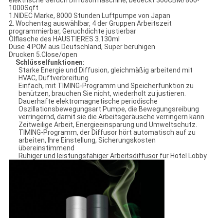
elektrische Geruch Diffusormaschine, bedeckt 300CBM/800-
1000Sqft
1.NIDEC Marke, 8000 Stunden Luftpumpe von Japan
2. Wochentag auswählbar, 4 der Gruppen Arbeitszeit
programmierbar, Geruchdichte justierbar
Ölflasche des HAUSTIERES 3.130ml
Düse 4.POM aus Deutschland, Super beruhigen
Drucken 5.Close/open
Schlüsselfunktionen:
Starke Energie und Diffusion, gleichmäßig arbeitend mit
HVAC, Duftverbreitung
Einfach, mit TIMING-Programm und Speicherfunktion zu
benützen, brauchen Sie nicht, wiederholt zu justieren.
Dauerhafte elektromagnetische periodische
Oszillationsbewegungsart Pumpe, die Bewegungsreibung
verringernd, damit sie die Arbeitsgeräusche verringern kann.
Zeitweilige Arbeit, Energieeinsparung und Umweltschutz.
TIMING-Programm, der Diffusor hört automatisch auf zu
arbeiten, Ihre Einstellung, Sicherungskosten
übereinstimmend
Ruhiger und leistungsfähiger Arbeitsdiffusor für Hotel Lobby