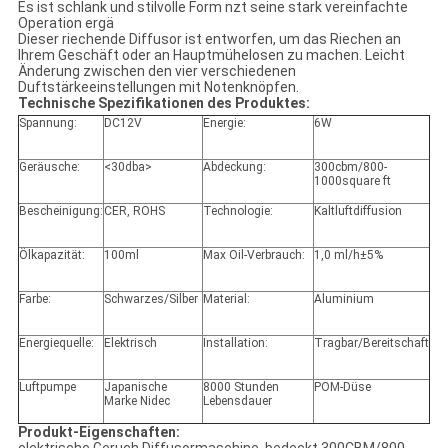
Es ist schlank und stilvolle Form nzt seine stark vereinfachte
Operation ergä
Dieser riechende Diffusor ist entworfen, um das Riechen an
Ihrem Geschäft oder an Hauptmühelosen zu machen. Leicht
Änderung zwischen den vier verschiedenen
Duftstärkeeinstellungen mit Notenknöpfen.
Technische Spezifikationen des Produktes:
Spannung:
DC12V
Energie:
6W
Geräusche:
<30dba>
Abdeckung:
300cbm/800-
1000square ft
Bescheinigung:
CER, ROHS
Technologie:
Kaltluftdiffusion
Ölkapazität:
100ml
Max Oil-Verbrauch:
1,0 ml/h±5%
Farbe:
Schwarzes/Silber
Material:
Aluminium
Energiequelle:
Elektrisch
Installation:
Tragbar/Bereitschaft
Luftpumpe
Japanische
8000 Stunden
POM-Düse
Marke Nidec
Lebensdauer
Produkt-Eigenschaften: