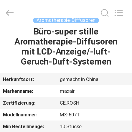
Shenzhen
Maxwin
Industrial
Co.,
Ltd..
Aromatherapie-Diffusoren
All
Rights
Reserved.
Büro-super stille
HAUS
Aromatherapie-Diffusoren
PRODUKTE
mit LCD-Anzeige/-luft-
Geruch-Duft-Systemen
ÜBER
UNS
Herkunftsort:
gemacht in China
Markenname:
maxair
FABRIK-
Zertifizierung:
CE,ROSH
AUSFLUG
Modellnummer:
MX-607T
QUALITÄTSKONTROLLE
Min Bestellmenge:
10 Stücke