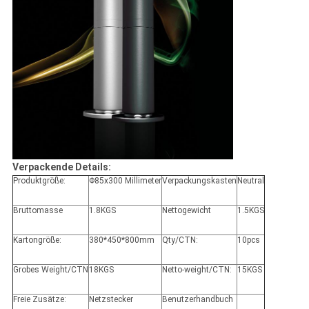
Verpackende Details:
Produktgröße:
Φ85x300 Millimeter
Verpackungskasten
Neutral
Bruttomasse
1.8KGS
Nettogewicht
1.5KGS
Kartongröße:
380*450*800mm
Qty/CTN:
10pcs
Grobes Weight/CTN
18KGS
Netto-weight/CTN:
15KGS
Freie Zusätze:
Netzstecker
Benutzerhandbuch