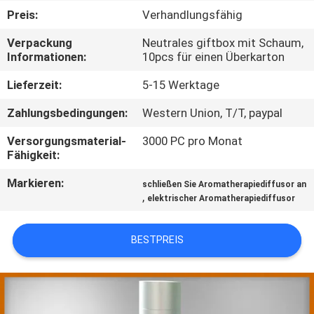
Preis:
Verhandlungsfähig
TRETEN
Verpackung
Neutrales giftbox mit Schaum,
SIE
Informationen:
10pcs für einen Überkarton
MIT
Lieferzeit:
5-15 Werktage
UNS
Zahlungsbedingungen:
Western Union, T/T, paypal
IN
Versorgungsmaterial-
3000 PC pro Monat
VERBINDUNG
Fähigkeit:
Markieren:
schließen Sie Aromatherapiediffusor an
FORDERN
,
elektrischer Aromatherapiediffusor
SIE EIN
ZITAT
BESTPREIS
SHOPPING
ONLINE