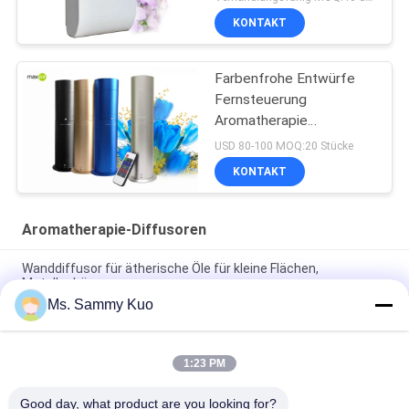
KONTAKT
Farbenfrohe Entwürfe
Fernsteuerung
Aromatherapie
Diffusoren
USD 80-100 MOQ:20 Stücke
KONTAKT
Aromatherapie-Diffusoren
Wanddiffusor für ätherische Öle für kleine Flächen,
Metallgehäuse
Ms. Sammy Kuo
Schreibtisch, bodenständiger, optionaler Öldiffusor,
Metallgehäuse, 500 ml Plastikflasche
1:23 PM
Home Hotel Office Aromatherapieöldiffuser mit
Metallgehäuse und Geräuschpegel 40dBa
Good day, what product are you looking for?