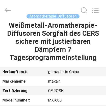
Shenzhen
Maxwin
Industrial
Co.,
Ltd..
Aromatherapie-Diffusoren
All
Rights
Reserved.
Weißmetall-Aromatherapie-
HAUS
Diffusoren Sorgfalt des CERS
PRODUKTE
sichere mit justierbaren
Dämpfern 7
ÜBER
Tagesprogrammeinstellung
UNS
Herkunftsort:
gemacht in China
FABRIK-
Markenname:
maxair
AUSFLUG
Zertifizierung:
CE,ROSH
QUALITÄTSKONTROLLE
Modellnummer:
MX-605