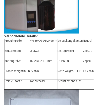
Verpackende Details:
Produktgröße:
W160*D80*H240mm
Verpackungskasten
Neutral
Bruttomasse
3.0KGS
Nettogewicht
2.8KGS
Kartongröße:
800*680*410mm
Qty/CTN:
24pcs
Grobes Weight/CTN
72KGS
Netto-weight/CTN:
67.2KGS
Freie Zusätze:
Netzstecker
Benutzerhandbuch