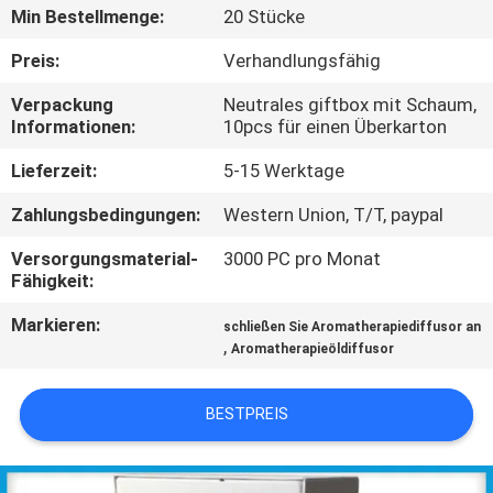
Min Bestellmenge:
20 Stücke
TRETEN
Preis:
Verhandlungsfähig
SIE
Verpackung
Neutrales giftbox mit Schaum,
MIT
Informationen:
10pcs für einen Überkarton
UNS
Lieferzeit:
5-15 Werktage
IN
Zahlungsbedingungen:
Western Union, T/T, paypal
VERBINDUNG
Versorgungsmaterial-
3000 PC pro Monat
Fähigkeit:
FORDERN
Markieren:
schließen Sie Aromatherapiediffusor an
SIE EIN
,
Aromatherapieöldiffusor
ZITAT
BESTPREIS
SHOPPING
ONLINE