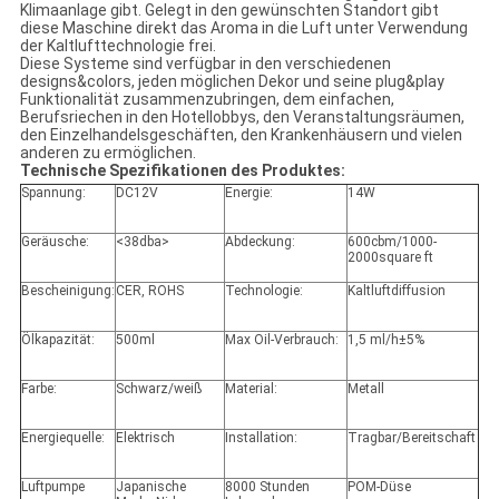
Klimaanlage gibt. Gelegt in den gewünschten Standort gibt
diese Maschine direkt das Aroma in die Luft unter Verwendung
der Kaltlufttechnologie frei.
Diese Systeme sind verfügbar in den verschiedenen
designs&colors, jeden möglichen Dekor und seine plug&play
Funktionalität zusammenzubringen, dem einfachen,
Berufsriechen in den Hotellobbys, den Veranstaltungsräumen,
den Einzelhandelsgeschäften, den Krankenhäusern und vielen
anderen zu ermöglichen.
Technische Spezifikationen des Produktes:
Spannung:
DC12V
Energie:
14W
Geräusche:
<38dba>
Abdeckung:
600cbm/1000-
2000square ft
Bescheinigung:
CER, ROHS
Technologie:
Kaltluftdiffusion
Ölkapazität:
500ml
Max Oil-Verbrauch:
1,5 ml/h±5%
Farbe:
Schwarz/weiß
Material:
Metall
Energiequelle:
Elektrisch
Installation:
Tragbar/Bereitschaft
Luftpumpe
Japanische
8000 Stunden
POM-Düse