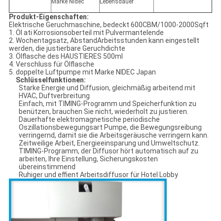
Marke Nidec
Lebensdauer
Produkt-Eigenschaften:
Elektrische Geruchmaschine, bedeckt 600CBM/1000-2000Sqft
1. Öl ati Korrosionsoberteil mit Pulvermantelende
2. Wochentagsatz, AbstandArbeitsstunden kann eingestellt
werden, die justierbare Geruchdichte
3. Ölflasche des HAUSTIERES 500ml
4. Verschluss für Ölflasche
5. doppelte Luftpumpe mit Marke NIDEC Japan
Schlüsselfunktionen:
Starke Energie und Diffusion, gleichmäßig arbeitend mit
HVAC, Duftverbreitung
Einfach, mit TIMING-Programm und Speicherfunktion zu
benützen, brauchen Sie nicht, wiederholt zu justieren.
Dauerhafte elektromagnetische periodische
Oszillationsbewegungsart Pumpe, die Bewegungsreibung
verringernd, damit sie die Arbeitsgeräusche verringern kann.
Zeitweilige Arbeit, Energieeinsparung und Umweltschutz.
TIMING-Programm, der Diffusor hört automatisch auf zu
arbeiten, Ihre Einstellung, Sicherungskosten
übereinstimmend
Ruhiger und effient Arbeitsdiffusor für Hotel Lobby