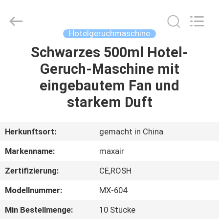
Shenzhen
Maxwin
Industrial
Co.,
Ltd..
Hotelgeruchmaschine
All
Rights
Reserved.
Schwarzes 500ml Hotel-
HAUS
Geruch-Maschine mit
PRODUKTE
eingebautem Fan und
starkem Duft
ÜBER
UNS
Herkunftsort:
gemacht in China
Markenname:
maxair
FABRIK-
Zertifizierung:
CE,ROSH
AUSFLUG
Modellnummer:
MX-604
QUALITÄTSKONTROLLE
Min Bestellmenge:
10 Stücke