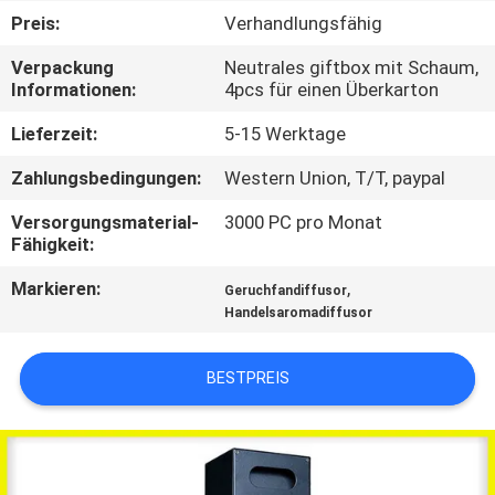
Preis:
Verhandlungsfähig
TRETEN
Verpackung
Neutrales giftbox mit Schaum,
SIE
Informationen:
4pcs für einen Überkarton
MIT
Lieferzeit:
5-15 Werktage
UNS
Zahlungsbedingungen:
Western Union, T/T, paypal
IN
Versorgungsmaterial-
3000 PC pro Monat
VERBINDUNG
Fähigkeit:
Markieren:
,
Geruchfandiffusor
FORDERN
Handelsaromadiffusor
SIE EIN
ZITAT
BESTPREIS
SHOPPING
ONLINE