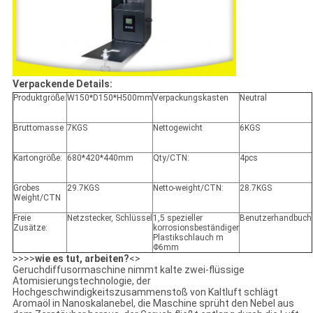
Verpackende Details:
Produktgröße:
W150*D150*H500mm
Verpackungskasten
Neutral
Bruttomasse
7KGS
Nettogewicht
6KGS
Kartongröße:
680*420*440mm
Qty/CTN:
4pcs
Grobes
29.7KGS
Netto-weight/CTN:
28.7KGS
Weight/CTN
Freie
Netzstecker, Schlüssel
1,5 spezieller
Benutzerhandbuch
Zusätze:
korrosionsbeständiger
Plastikschlauch m
Φ6mm
>>>>
wie es tut, arbeiten?
<>
Geruchdiffusormaschine nimmt kalte zwei-flüssige
Atomisierungstechnologie, der
Hochgeschwindigkeitszusammenstoß von Kaltluft schlägt
Aromaöl in Nanoskalanebel, die Maschine sprüht den Nebel aus