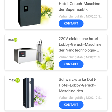
Hotel-Geruch-Maschine
der Supermarkt-
Großmacht-1000ml
Verhandlungsfähig MOQ:20 Stücke
KONTAKT
220V elektrische hotel-
Lobby-Geruch-Maschine
der Nanotechnologie-
1000m2 silberne
Verhandlungsfähig MOQ:20 Stücke
Aluminium
KONTAKT
Schwarz-starke Duft-
Hotel-Lobby-Geruch-
Maschine des
Neuzugang-privates
Verhandlungsfähig MOQ:10 Stücke
Modell-500ml
KONTAKT