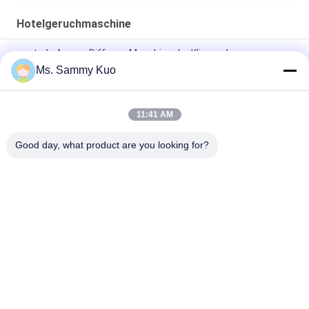
Hotelgeruchmaschine
zentrale Aroma-Diffusor-Maschine der Klimaanlagen-
3000cbm, Geruch-Diffusor-Maschine HVAC-50W
Ms. Sammy Kuo
Hotel-Lobby-Aroma-Diffusor 12V2A des Metall22w 1500CBM
11:41 AM
Hotel-Geruch-Maschinen-Aluminium HVAC-Rohr-50W 4000ml
5000m3
Good day, what product are you looking for?
Beliebte Kategorien
Alle
Geruch-Luft-
Geruch-Diffusor-
Maschine
Maschine
Duftöl Der Hotel-
Luft-Aroma-Diffusor
Kollektion
Diffusoren Des 
Aromatherapie-
Ätherischen Öls
Diffusoren