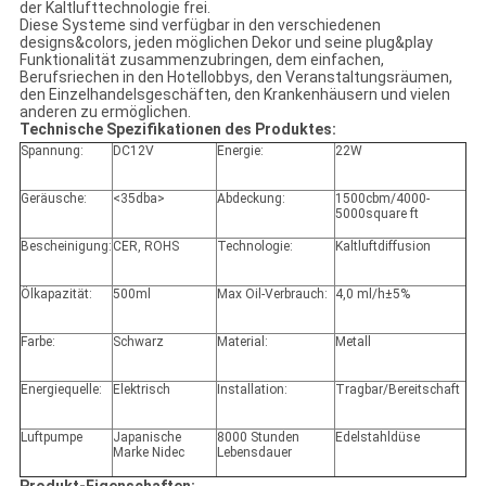
der Kaltlufttechnologie frei.
Diese Systeme sind verfügbar in den verschiedenen
designs&colors, jeden möglichen Dekor und seine plug&play
Funktionalität zusammenzubringen, dem einfachen,
Berufsriechen in den Hotellobbys, den Veranstaltungsräumen,
den Einzelhandelsgeschäften, den Krankenhäusern und vielen
anderen zu ermöglichen.
Technische Spezifikationen des Produktes:
Spannung:
DC12V
Energie:
22W
Geräusche:
<35dba>
Abdeckung:
1500cbm/4000-
5000square ft
Bescheinigung:
CER, ROHS
Technologie:
Kaltluftdiffusion
Ölkapazität:
500ml
Max Oil-Verbrauch:
4,0 ml/h±5%
Farbe:
Schwarz
Material:
Metall
Energiequelle:
Elektrisch
Installation:
Tragbar/Bereitschaft
Luftpumpe
Japanische
8000 Stunden
Edelstahldüse
Marke Nidec
Lebensdauer