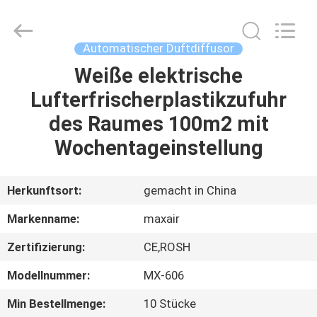
Shenzhen
Maxwin
Industrial
Co.,
Ltd..
Automatischer Duftdiffusor
All
Rights
Reserved.
Weiße elektrische
HAUS
Lufterfrischerplastikzufuhr
PRODUKTE
des Raumes 100m2 mit
Wochentageinstellung
ÜBER
UNS
Herkunftsort:
gemacht in China
Markenname:
maxair
FABRIK-
Zertifizierung:
CE,ROSH
AUSFLUG
Modellnummer:
MX-606
QUALITÄTSKONTROLLE
Min Bestellmenge:
10 Stücke