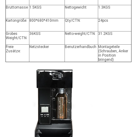
Bruttomasse
1.5KGS
Nettogewicht
1.3KGS
Kartongröße:
800*680*410mm
Qty/CTN:
24pcs
Grobes
36KGS
Netto-weight/CTN:
31.2KGS
Weight/CTN
Freie
Netzstecker
Benutzerhandbuch
Montageteile
Zusätze:
(Schrauben, Anker
in Position
bringend)