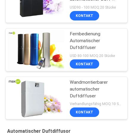
Diffusor
USD90 - 100 MOQ:20 Stücke
KONTAKT
Fernbedienung
Automatischer
Duftdiffuser
USD 80-100 MOQ:20 Stücke
KONTAKT
Wandmontierbarer
automatischer
Duftdiffuser
Verhandlungsfähig MOQ:10 Stücke
KONTAKT
Automatischer Duftdiffusor