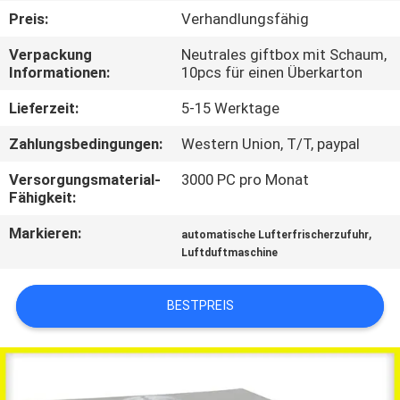
Preis:
Verhandlungsfähig
TRETEN
Verpackung
Neutrales giftbox mit Schaum,
SIE
Informationen:
10pcs für einen Überkarton
MIT
Lieferzeit:
5-15 Werktage
UNS
Zahlungsbedingungen:
Western Union, T/T, paypal
IN
Versorgungsmaterial-
3000 PC pro Monat
VERBINDUNG
Fähigkeit:
Markieren:
,
automatische Lufterfrischerzufuhr
FORDERN
Luftduftmaschine
SIE EIN
ZITAT
BESTPREIS
SHOPPING
ONLINE