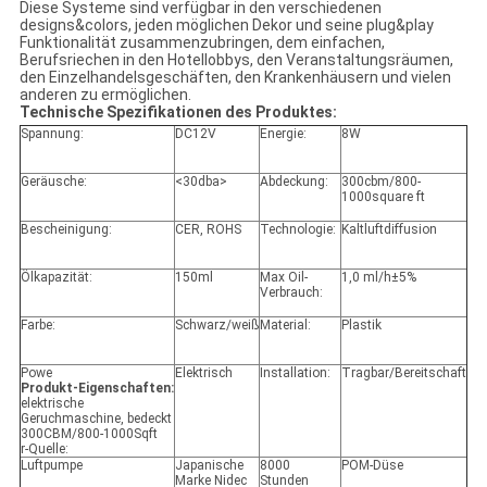
Diese Systeme sind verfügbar in den verschiedenen
designs&colors, jeden möglichen Dekor und seine plug&play
Funktionalität zusammenzubringen, dem einfachen,
Berufsriechen in den Hotellobbys, den Veranstaltungsräumen,
den Einzelhandelsgeschäften, den Krankenhäusern und vielen
anderen zu ermöglichen.
Technische Spezifikationen des Produktes:
Spannung:
DC12V
Energie:
8W
Geräusche:
<30dba>
Abdeckung:
300cbm/800-
1000square ft
Bescheinigung:
CER, ROHS
Technologie:
Kaltluftdiffusion
Ölkapazität:
150ml
Max Oil-
1,0 ml/h±5%
Verbrauch:
Farbe:
Schwarz/weiß
Material:
Plastik
Powe
Elektrisch
Installation:
Tragbar/Bereitschaft
Produkt-Eigenschaften:
elektrische
Geruchmaschine, bedeckt
300CBM/800-1000Sqft
r-Quelle:
Luftpumpe
Japanische
8000
POM-Düse
Marke Nidec
Stunden