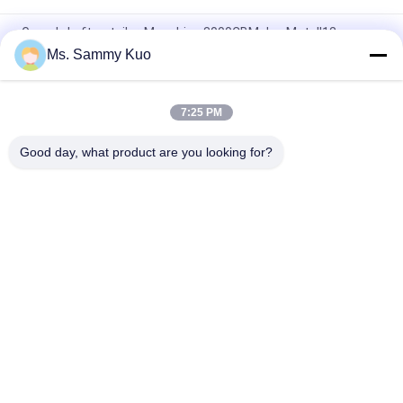
Geruch-Luftverteiler-Maschine 3000CBM des Metall12v
automatische mit innerem Fan
Ms. Sammy Kuo
150ml washroom Plastic Automatic Fragrance Diffuser
Machine With timer and inside fan for odor control
7:25 PM
Geruch-Steueraroma-Diffusor HVAC 6000cbm 1000ml 31w
Good day, what product are you looking for?
Beliebte Kategorien
Alle
Geruch-Luft-
Geruch-Diffusor-
Maschine
Maschine
Duftöl Der Hotel-
Luft-Aroma-Diffusor
Kollektion
Diffusoren Des 
Aromatherapie-
Ätherischen Öls
Diffusoren
Wasserloser Aroma-