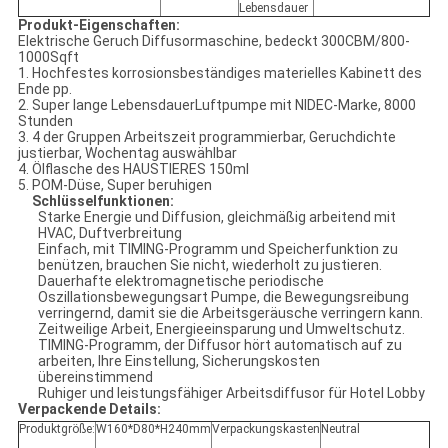
Lebensdauer
Produkt-Eigenschaften:
Elektrische Geruch Diffusormaschine, bedeckt 300CBM/800-
1000Sqft
1. Hochfestes korrosionsbeständiges materielles Kabinett des
Ende pp.
2. Super lange LebensdauerLuftpumpe mit NIDEC-Marke, 8000
Stunden
3. 4 der Gruppen Arbeitszeit programmierbar, Geruchdichte
justierbar, Wochentag auswählbar
4. Ölflasche des HAUSTIERES 150ml
5. POM-Düse, Super beruhigen
Schlüsselfunktionen:
Starke Energie und Diffusion, gleichmäßig arbeitend mit
HVAC, Duftverbreitung
Einfach, mit TIMING-Programm und Speicherfunktion zu
benützen, brauchen Sie nicht, wiederholt zu justieren.
Dauerhafte elektromagnetische periodische
Oszillationsbewegungsart Pumpe, die Bewegungsreibung
verringernd, damit sie die Arbeitsgeräusche verringern kann.
Zeitweilige Arbeit, Energieeinsparung und Umweltschutz.
TIMING-Programm, der Diffusor hört automatisch auf zu
arbeiten, Ihre Einstellung, Sicherungskosten
übereinstimmend
Ruhiger und leistungsfähiger Arbeitsdiffusor für Hotel Lobby
Verpackende Details:
Produktgröße:
W160*D80*H240mm
Verpackungskasten
Neutral