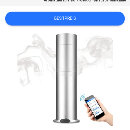
Aromatherapie-Duft-Geruch-Diffusor-Maschine
QUALITÄTSKONTROLLE
BESTPREIS
TRETEN
SIE
MIT
UNS
IN
VERBINDUNG
FORDERN
SIE EIN