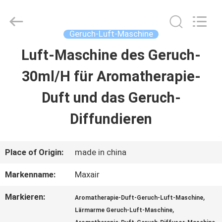
Shenzhen
Maxwin
Industrial
Co.,
Geruch-Luft-Maschine
Ltd..
All
Luft-Maschine des Geruch-
HAUS
Rights
Reserved.
30ml/H für Aromatherapie-
PRODUKTE
Duft und das Geruch-
Diffundieren
ÜBER
UNS
Place of Origin:
made in china
Markenname:
Maxair
FABRIK-
Markieren:
,
Aromatherapie-Duft-Geruch-Luft-Maschine
AUSFLUG
,
Lärmarme Geruch-Luft-Maschine