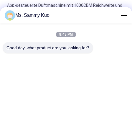
App-gesteuerte Duftmaschine mit 1000CBM Reichweite und
2 Jahren Garantie für große Räume
Ms. Sammy Kuo
App-gesteuerte Duftluftmaschine mit 500CBM-Abdeckung
und langlebiger Metallhülle für kommerzielle Verwendung
8:43 PM
WIFI 4G APP Steuerung 150ml Kapazität Leiser Betrieb Duft
Good day, what product are you looking for?
Luft Maschine für Gewerbe und Hotelnutzung
Beliebte Kategorien
Alle
Geruch-Luft-
Geruch-Diffusor-
Maschine
Maschine
Duftöl Der Hotel-
Luft-Aroma-Diffusor
Kollektion
Diffusoren Des 
Aromatherapie-
Ätherischen Öls
Diffusoren