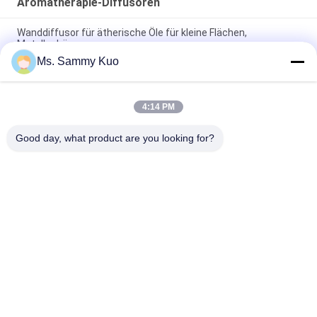
Aromatherapie-Diffusoren
Wanddiffusor für ätherische Öle für kleine Flächen,
Metallgehäuse
Ms. Sammy Kuo
Schreibtisch, bodenständiger, optionaler Öldiffusor,
Metallgehäuse, 500 ml Plastikflasche
4:14 PM
Home Hotel Office Aromatherapieöldiffuser mit
Metallgehäuse und Geräuschpegel 40dBa
Good day, what product are you looking for?
Beliebte Kategorien
Alle
Geruch-Luft-
Geruch-Diffusor-
Maschine
Maschine
Duftöl Der Hotel-
Luft-Aroma-Diffusor
Kollektion
Diffusoren Des 
Aromatherapie-
Ätherischen Öls
Diffusoren