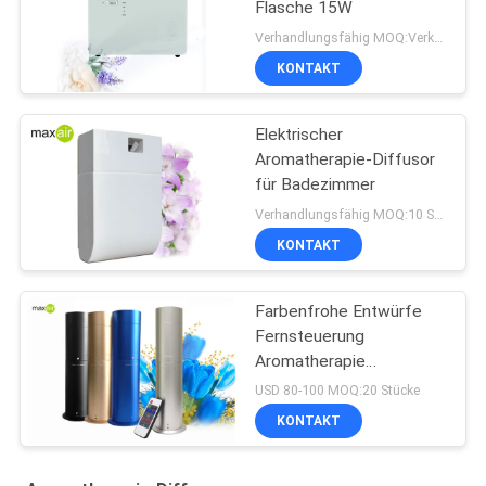
Flasche 15W
Verhandlungsfähig MOQ:Verkäuflich
KONTAKT
Elektrischer
Aromatherapie-Diffusor
für Badezimmer
Verhandlungsfähig MOQ:10 Stücke
KONTAKT
Farbenfrohe Entwürfe
Fernsteuerung
Aromatherapie
Diffusoren
USD 80-100 MOQ:20 Stücke
KONTAKT