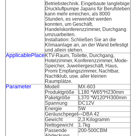
Betriebstechnik. Eingebaute langlebige
Druckluftpumpe Japans für Berufsleben
kann mehr erreichen, als 8000
Stunden, es verwendet werden
konnten, um Geschäft,
Handelskonferenzzimmer, Durchgang
umzuarbeiten.
Installation: Schließen Sie an die
Klimaanlage an, an der Wand befestigt
und allein stehen.
ApplicablePlace
KTV-Raum, Toilette, Durchgang,
Hotelzimmer, Konferenzzimmer, Mode-
Speicher, Juweliergeschäft, Haus,
Promi Empfangszimmer, Nachtbar,
Nachtklub, usw. aller kleinen
Raumplätze.
Parameter
Modell
MX-603
Produktgröße
L180 *W65*H230mm
Paketgröße
L370 *W120*H300mm
Spannung
DC12V
Energie
5W
Geräuschpegel
DBA 42
<>
Gewicht
2,3 Kilogramm
Nettogewicht
1.7kg
Passende
200-500CBM
Abdeckung