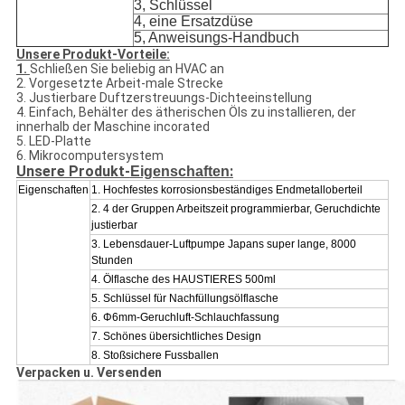
3, Schlüssel
4, eine Ersatzdüse
5, Anweisungs-Handbuch
Unsere Produkt-Vorteile:
1.
Schließen Sie beliebig an HVAC an
2. Vorgesetzte Arbeit-male Strecke
3. Justierbare Duftzerstreuungs-Dichteeinstellung
4. Einfach, Behälter des ätherischen Öls zu installieren, der
innerhalb der Maschine incorated
5. LED-Platte
6. Mikrocomputersystem
Unsere Produkt-
:
Eigenschaften
Eigenschaften
1.
Hochfestes korrosionsbeständiges Endmetalloberteil
2.
4 der Gruppen Arbeitszeit programmierbar, Geruchdichte
justierbar
3. Lebensdauer-Luftpumpe Japans super lange, 8000
Stunden
4. Ölflasche des HAUSTIERES 500ml
5. Schlüssel für Nachfüllungsölflasche
6. Φ6mm-Geruchluft-Schlauchfassung
7. Schönes übersichtliches Design
8. Stoßsichere Fussballen
Verpacken u. Versenden