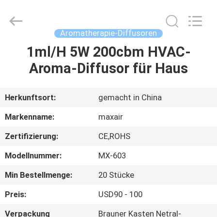
Shenzhen
Maxwin
Industrial
Co.,
Ltd..
Aromatherapie-Diffusoren
All
Rights
Reserved.
1ml/H 5W 200cbm HVAC-
HAUS
Aroma-Diffusor für Haus
PRODUKTE
Herkunftsort:
gemacht in China
ÜBER
Markenname:
maxair
UNS
Zertifizierung:
CE,ROHS
Modellnummer:
MX-603
FABRIK-
AUSFLUG
Min Bestellmenge:
20 Stücke
Preis:
USD90 - 100
QUALITÄTSKONTROLLE
Verpackung
Brauner Kasten Netral-