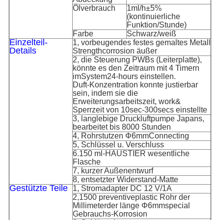
Ölverbrauch
1ml/h±5%
(kontinuierliche
Funktion/Stunde)
Farbe
Schwarz/weiß
Einzelteil-
1, vorbeugendes festes gemaltes Metall
Details
Strengthcorrosion äußer
2, die Steuerung PWBs (Leiterplatte),
könnte es den Zeitraum mit 4 Timern
imSystem24-hours einstellen.
Duft-Konzentration konnte justierbar
sein, indem sie die
Erweiterungsarbeitszeit, work&
Sperrzeit von 10sec-300secs einstellte
3, langlebige Druckluftpumpe Japans,
bearbeitet bis 8000 Stunden
4, Rohrstutzen
Φ
6mmConnecting
5, Schlüssel u. Verschluss
6.150 ml-HAUSTIER wesentliche
Flasche
7, kurzer Außenentwurf
8, entsetzter Widerstand-Matte
Gestützte Teile
1, Stromadapter DC 12 V/1A
2,1500 preventiveplastic Rohr
der
Millimeterder länge
Φ
6mmspecial
Gebrauchs-Korrosion