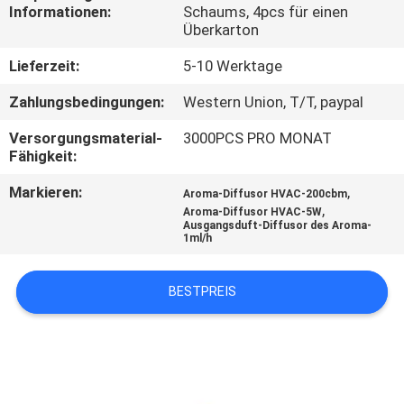
Informationen:
Schaums, 4pcs für einen
Überkarton
TRETEN
SIE
Lieferzeit:
5-10 Werktage
MIT
Zahlungsbedingungen:
Western Union, T/T, paypal
UNS
Versorgungsmaterial-
3000PCS PRO MONAT
Fähigkeit:
IN
VERBINDUNG
Markieren:
,
Aroma-Diffusor HVAC-200cbm
,
Aroma-Diffusor HVAC-5W
Ausgangsduft-Diffusor des Aroma-
1ml/h
FORDERN
SIE EIN
BESTPREIS
ZITAT
SHOPPING
ONLINE