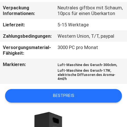
Verpackung
Neutrales giftbox mit Schaum,
TRETEN
Informationen:
10pcs für einen Überkarton
SIE
Lieferzeit:
5-15 Werktage
MIT
Zahlungsbedingungen:
Western Union, T/T, paypal
UNS
Versorgungsmaterial-
3000 PC pro Monat
IN
Fähigkeit:
VERBINDUNG
Markieren:
,
Luft-Maschine des Geruch-300cbm
,
Luft-Maschine des Geruch-17W
elektrische Diffusoren des Aroma-
FORDERN
4ml/h
SIE EIN
BESTPREIS
ZITAT
SHOPPING
ONLINE