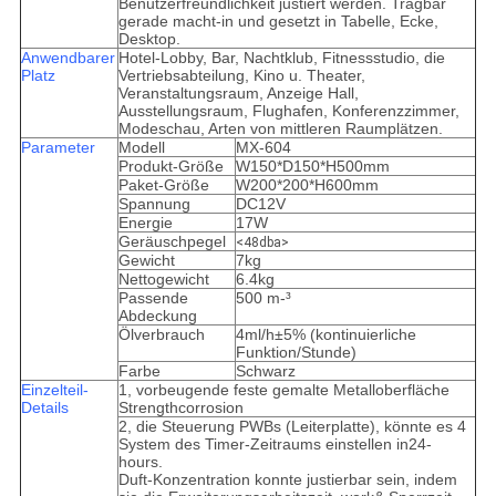
Benutzerfreundlichkeit justiert werden. Tragbar
gerade macht-in und gesetzt in Tabelle, Ecke,
Desktop.
Anwendbarer
Hotel-Lobby, Bar, Nachtklub, Fitnessstudio, die
Platz
Vertriebsabteilung, Kino u. Theater,
Veranstaltungsraum, Anzeige Hall,
Ausstellungsraum, Flughafen, Konferenzzimmer,
Modeschau, Arten von mittleren Raumplätzen.
Parameter
Modell
MX-604
Produkt-Größe
W150*D150*H500mm
Paket-Größe
W200*200*H600mm
Spannung
DC12V
Energie
17W
Geräuschpegel
<48dba>
Gewicht
7kg
Nettogewicht
6.4kg
Passende
500 m-³
Abdeckung
Ölverbrauch
4ml/h±5% (kontinuierliche
Funktion/Stunde)
Farbe
Schwarz
Einzelteil-
1, vorbeugende feste gemalte Metalloberfläche
Details
Strengthcorrosion
2, die Steuerung PWBs (Leiterplatte), könnte es 4
System des Timer-Zeitraums einstellen in24-
hours.
Duft-Konzentration konnte justierbar sein, indem