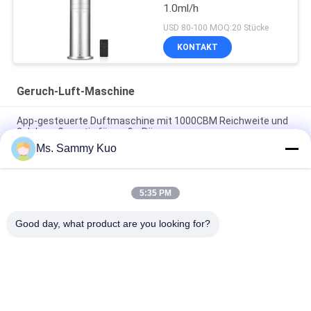
1.0ml/h
USD 80-100 MOQ:20 Stücke
KONTAKT
Geruch-Luft-Maschine
App-gesteuerte Duftmaschine mit 1000CBM Reichweite und
2 Jahren Garantie für große Räume
Ms. Sammy Kuo
App-gesteuerte Duftluftmaschine mit 500CBM-Abdeckung
und langlebiger Metallhülle für kommerzielle Verwendung
5:35 PM
WIFI 4G APP Steuerung 150ml Kapazität Leiser Betrieb Duft
Luft Maschine für Gewerbe und Hotelnutzung
Good day, what product are you looking for?
Beliebte Kategorien
Alle
Geruch-Luft-
Geruch-Diffusor-
Maschine
Maschine