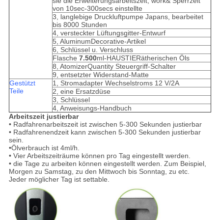
sie die Erweiterungsarbeitszeit, work& Sperrzeit
von 10sec-300secs einstellte
3, langlebige Druckluftpumpe Japans, bearbeitet
bis 8000 Stunden
4, versteckter Lüftungsgitter-Entwurf
5, AluminumDecorative-Artikel
6, Schlüssel u. Verschluss
Flasche
7.500
ml-HAUSTIERätherischen Öls
8, AtomizerQuantity Steuergriff-Schalter
9, entsetzter Widerstand-Matte
Gestützt
1, Stromadapter Wechselstroms 12 V/2A
Teile
2, eine Ersatzdüse
3, Schlüssel
4, Anweisungs-Handbuch
Arbeitszeit justierbar
• Radfahrenarbeitszeit ist zwischen 5-300 Sekunden justierbar
• Radfahrenendzeit kann zwischen 5-300 Sekunden justierbar
sein.
•Ölverbrauch ist 4ml/h.
• Vier Arbeitszeiträume können pro Tag eingestellt werden.
• die Tage zu arbeiten können eingestellt werden. Zum Beispiel,
Morgen zu Samstag, zu den Mittwoch bis Sonntag, zu etc.
Jeder möglicher Tag ist settable.