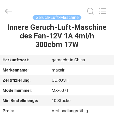
Shenzhen
Maxwin
Industrial
Co.,
Ltd..
Geruch-Luft-Maschine
All
Rights
Reserved.
Innere Geruch-Luft-Maschine
HAUS
des Fan-12V 1A 4ml/h
PRODUKTE
300cbm 17W
ÜBER
Herkunftsort:
gemacht in China
UNS
Markenname:
maxair
Zertifizierung:
CE,ROSH
FABRIK-
Modellnummer:
MX-607T
AUSFLUG
Min Bestellmenge:
10 Stücke
QUALITÄTSKONTROLLE
Preis:
Verhandlungsfähig