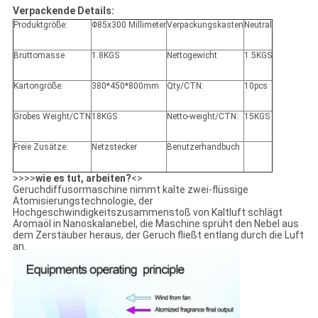
Verpackende Details:
Produktgröße:
Φ85x300 Millimeter
Verpackungskasten
Neutral
Bruttomasse
1.8KGS
Nettogewicht
1.5KGS
Kartongröße:
380*450*800mm
Qty/CTN:
10pcs
Grobes Weight/CTN
18KGS
Netto-weight/CTN:
15KGS
Freie Zusätze:
Netzstecker
Benutzerhandbuch
>>>>
wie es tut, arbeiten?
<>
Geruchdiffusormaschine nimmt kalte zwei-flüssige
Atomisierungstechnologie, der
Hochgeschwindigkeitszusammenstoß von Kaltluft schlägt
Aromaöl in Nanoskalanebel, die Maschine sprüht den Nebel aus
dem Zerstäuber heraus, der Geruch fließt entlang durch die Luft
an.