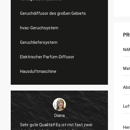
Geruchdiffusor des großen Gebiets
hvac-Geruchsystem
PR
Geruchliefersystem
NA
Elektrischer Parfüm-Diffusor
Mat
Hausduftmaschine
Ab
Luf
Diana
Sehr gute Qualität! Es ist mit fast zwei
gutes 
Her