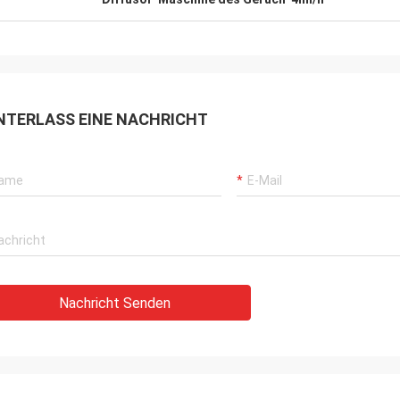
nelles Verschiffen. Es ist stiller
er Nebel. Sehr
geruchdiffusorhersteller
NTERLASS EINE NACHRICHT
Nachricht Senden