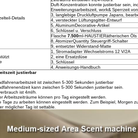
Duft-Konzentration konnte justierbar sein, in
Erweiterungsarbeitszeit, work& Sperrzeit von
3, langlebige Druckluftpumpe Japans, bearb
zelteil-Details
4, versteckter Lüftungsgitter-Entwurf
5, AluminumDecorative-Artikel
6, Schlüssel u. Verschluss
Flasche
7.500
ml-HAUSTIERätherischen Öls
8, AtomizerQuantity Steuergriff-Schalter
9, entsetzter Widerstand-Matte
1, Stromadapter Wechselstroms 12 V/2A
tützt
2, eine Ersatzdüse
le
3, Schlüssel
4, Anweisungs-Handbuch
eitszeit justierbar
adfahrenarbeitszeit ist zwischen 5-300 Sekunden justierbar
adfahrenendzeit kann zwischen 5-300 Sekunden justierbar sein.
verbrauch ist 4ml/h.
ier Arbeitszeiträume können pro Tag eingestellt werden.
ie Tage zu arbeiten können eingestellt werden. Zum Beispiel, Morgen z
er möglicher Tag ist settable.