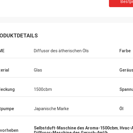
Bestpr
ODUKTDETAILS
ME
Diffusor des ätherischen Öls
Farbe
erial
Glas
Geräu
deckung
1500cbm
Spann
tpumpe
Japanische Marke
Öl
Mohamed
Produkt! Genau als beschriebenes
Selbstduft-Maschine des Aroma-1500cbm
,
Hvac-
vorheben
Diffusor-Maschine des Geruch-4ml/h