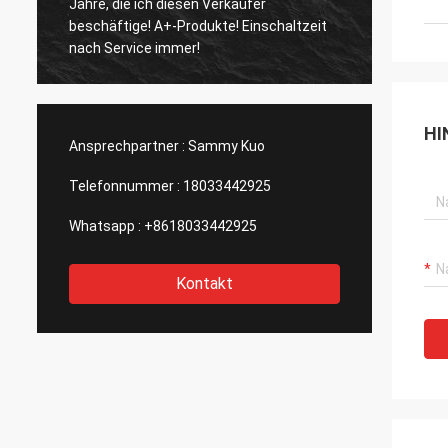
Jahre, die ich diesen Verkäufer
und sch
beschäftige! A+-Produkte! Einschaltzeit
und groß
nach Service immer!
Berufs
HI
Ansprechpartner :
Sammy Kuo
Telefonnummer :
18033442925
Whatsapp :
+8618033442925
Kontakt