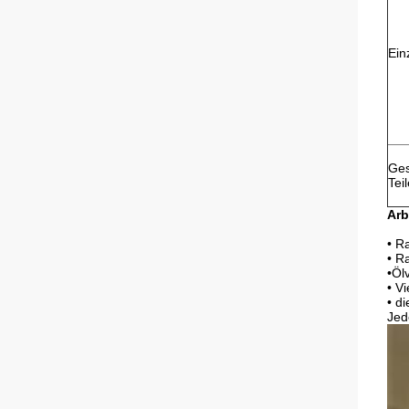
Ein
Ges
Tei
Arb
• R
• R
•Öl
• V
• d
Jed