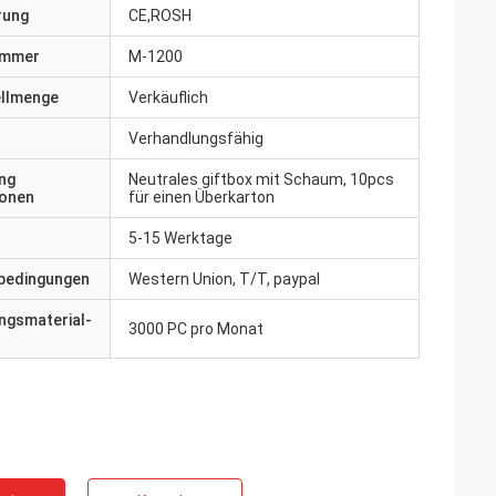
erung
CE,ROSH
ummer
M-1200
ellmenge
Verkäuflich
Verhandlungsfähig
ng
Neutrales giftbox mit Schaum, 10pcs
ionen
für einen Überkarton
5-15 Werktage
bedingungen
Western Union, T/T, paypal
ngsmaterial-
3000 PC pro Monat