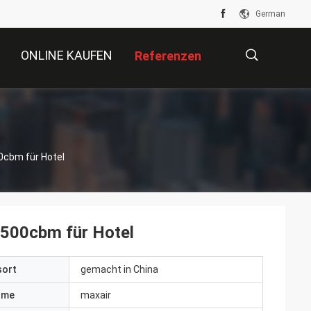
German
ONLINE KAUFEN
Referenzen
描
cbm für Hotel
述
500cbm für Hotel
sort
gemacht in China
ame
maxair