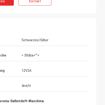
eis
Kontakt
Schwarzes/Silber
sche
< 30dba="">
ung
12V2A
4ml/H
Aroma-Selbstduft-Maschine
,