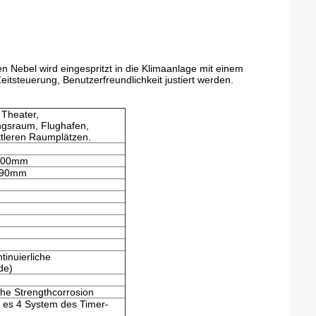
en Nebel wird eingespritzt in die Klimaanlage mit einem
eitsteuerung, Benutzerfreundlichkeit justiert werden.
 Theater,
ungsraum, Flughafen,
tleren Raumplätzen.
200mm
490mm
tinuierliche
de)
ß
che Strengthcorrosion
e es 4 System des Timer-