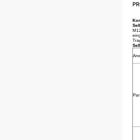
PR
Kom
Sel
M12
ein
Tra
Sel
Anw
Par