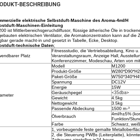
ODUKT-BESCHREIBUNG
merzielle elektrische Selbstduft-Maschine des Aroma-4ml/H
bstduft-Maschinen-Einleitung
00 ist Mittlerbereichsgeruchdiffusor, flüssige ätherische Öle in trocken
gebauten elektrischen Ventilator, die Aromakonzentration kann auf die Z
gbar gerade macht-in und gesetzt in Tabelle, Ecke, Desktop.
bstduft-technische Daten
;
Fitnessstudio, die Vertriebsabteilung, Kino u.
endbarer Platz
Veranstaltungsraum, Anzeige Hall, Ausstell
Konferenzzimmer, Modeschau, Arten von mit
Modell
M1200
Produkt-Größe
W280*D90*H
Paket-Größe
W750*340*H
Spannung
DC12V
Energie
15W
Geräuschpegel
<35dba>
ameter
Gewicht
4.5kg
Nettogewicht
3.5kg
Passende Abdeckung
1500 m-³
4ml/h±5% (kon
Ölverbrauch
Funktion/Stun
Farbe
Schwarz, wei
1, vorbeugende feste gemalte Metalloberflä
2, die Steuerung PWBs (Leiterplatte), könnt
Zeitraums einstellen in24-hours.