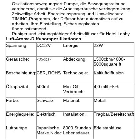
Oszillationsbewegungsart Pumpe, die Bewegungsreibung
verringernd, damit sie die Arbeitsgeräusche verringern kann.
Zeitweilige Arbeit, Energieeinsparung und Umweltschutz.
TIMING-Programm, der Diffusor hört automatisch auf zu
arbeiten, Ihre Einstellung, Sicherungskosten
übereinstimmend
Ruhiger und leistungsfähiger Arbeitsdiffusor für Hotel Lobby
Luft-Aroma-Diffusorspezifikationen:
Spannung:
DC12V
Energie:
22W
Geräusche:
Abdeckung:
1500cbm/4000-
<35dba>
5000square ft
Bescheinigung:
CER, ROHS
Technologie:
Kaltluftdiffusion
Ölkapazität:
500ml
Max Oil-
4,0 ml/h±5%
Verbrauch:
Farbe:
Schwarz
Material:
Metall
Energiequelle:
Elektrisch
Installation:
Tragbar/Bereitschaft
Luftpumpe
Japanische
8000 Stunden
Edelstahldüse
Marke Nidec
Lebensdauer