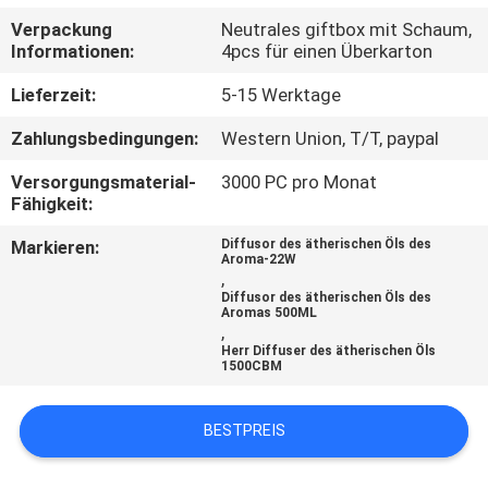
Verpackung
Neutrales giftbox mit Schaum,
TRETEN
Informationen:
4pcs für einen Überkarton
SIE
Lieferzeit:
5-15 Werktage
MIT
Zahlungsbedingungen:
Western Union, T/T, paypal
UNS
Versorgungsmaterial-
3000 PC pro Monat
IN
Fähigkeit:
VERBINDUNG
Markieren:
Diffusor des ätherischen Öls des
Aroma-22W
,
FORDERN
Diffusor des ätherischen Öls des
Aromas 500ML
,
SIE EIN
Herr Diffuser des ätherischen Öls
1500CBM
ZITAT
BESTPREIS
SHOPPING
ONLINE