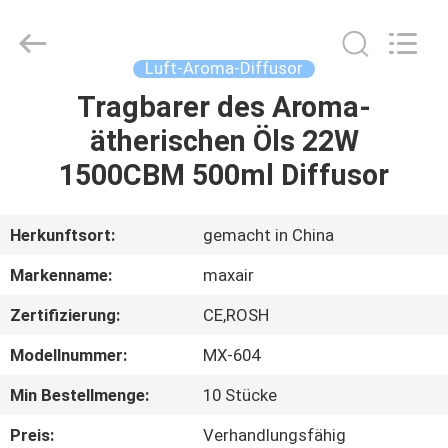
Shenzhen
Maxwin
Industrial
Co.,
Ltd..
Luft-Aroma-Diffusor
All
Rights
Reserved.
Tragbarer des Aroma-
HAUS
ätherischen Öls 22W
PRODUKTE
1500CBM 500ml Diffusor
ÜBER
Herkunftsort:
gemacht in China
UNS
Markenname:
maxair
Zertifizierung:
CE,ROSH
FABRIK-
Modellnummer:
MX-604
AUSFLUG
Min Bestellmenge:
10 Stücke
QUALITÄTSKONTROLLE
Preis:
Verhandlungsfähig