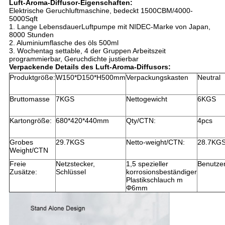
Luft-Aroma-Diffusor-Eigenschaften:
Elektrische Geruchluftmaschine, bedeckt 1500CBM/4000-
5000Sqft
1. Lange LebensdauerLuftpumpe mit NIDEC-Marke von Japan,
8000 Stunden
2. Aluminiumflasche des öls 500ml
3. Wochentag settable, 4 der Gruppen Arbeitszeit
programmierbar, Geruchdichte justierbar
Verpackende Details des Luft-Aroma-Diffusors:
Produktgröße:
W150*D150*H500mm
Verpackungskasten
Neutral
Bruttomasse
7KGS
Nettogewicht
6KGS
Kartongröße:
680*420*440mm
Qty/CTN:
4pcs
Grobes
29.7KGS
Netto-weight/CTN:
28.7KG
Weight/CTN
Freie
Netzstecker,
1,5 spezieller
Benutze
Zusätze:
Schlüssel
korrosionsbeständiger
Plastikschlauch m
Φ6mm