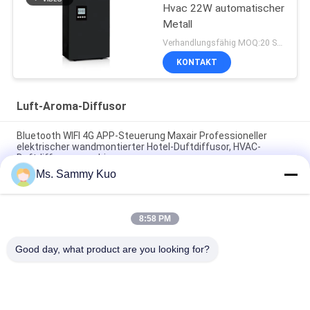
Hvac 22W automatischer
Metall
Verhandlungsfähig MOQ:20 Stücke
KONTAKT
Luft-Aroma-Diffusor
Bluetooth WIFI 4G APP-Steuerung Maxair Professioneller
elektrischer wandmontierter Hotel-Duftdiffusor, HVAC-
Duftdiffusormaschine
Ms. Sammy Kuo
2025 Neuauflage Kleine Fläche Wasserlose Diffusor Desktop
Elektrische Duftdiffusor Leichtgewicht leise Aroma Diffusor
8:58 PM
Luft-Aroma-Diffusor-Duft-Diffusion Kaltluft-Technologie
Rechargable-Fan-130ml für Banken, Einzelhändler
Good day, what product are you looking for?
Beliebte Kategorien
Alle