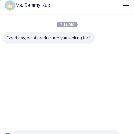
Ms. Sammy Kuo
App-gesteuerte Duftluftmaschine mit 500CBM-Abdeckung
und langlebiger Metallhülle für kommerzielle Verwendung
7:12 AM
WIFI 4G APP Steuerung 150ml Kapazität Leiser Betrieb Duft
Luft Maschine für Gewerbe und Hotelnutzung
Good day, what product are you looking for?
Beliebte Kategorien
Alle
Geruch-Luft-
Geruch-Diffusor-
Maschine
Maschine
Duftöl Der Hotel-
Luft-Aroma-Diffusor
Kollektion
Diffusoren Des 
Aromatherapie-
Ätherischen Öls
Diffusoren
Wasserloser Aroma-
Auto-Luftverteiler
Diffusor