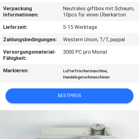
Verpackung
Neutrales giftbox mit Schaum,
TRETEN
Informationen:
10pcs für einen Überkarton
SIE
Lieferzeit:
5-15 Werktage
MIT
Zahlungsbedingungen:
Western Union, T/T, paypal
UNS
Versorgungsmaterial-
3000 PC pro Monat
IN
Fähigkeit:
VERBINDUNG
Markieren:
,
Lufterfrischermaschine
Handelsgeruchmaschinen
FORDERN
SIE EIN
BESTPREIS
ZITAT
SHOPPING
ONLINE