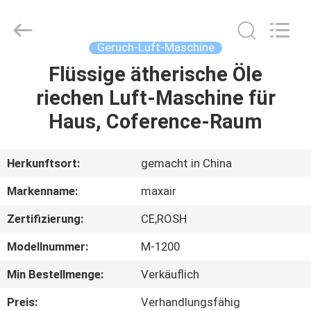
Shenzhen
Maxwin
Industrial
Co.,
Ltd..
Geruch-Luft-Maschine
All
Rights
Reserved.
Flüssige ätherische Öle
HAUS
riechen Luft-Maschine für
PRODUKTE
Haus, Coference-Raum
ÜBER
Herkunftsort:
gemacht in China
UNS
Markenname:
maxair
Zertifizierung:
CE,ROSH
FABRIK-
Modellnummer:
M-1200
AUSFLUG
Min Bestellmenge:
Verkäuflich
QUALITÄTSKONTROLLE
Preis:
Verhandlungsfähig