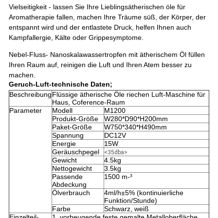
Vielseitigkeit - lassen Sie Ihre Lieblingsätherischen öle für
Aromatherapie
fallen, machen Ihre Träume süß, der Körper, der
entspannt wird und der entlastete Druck, helfen Ihnen auch
Kampfallergie, Kälte oder Grippesymptome.
Nebel-Fluss- Nanoskalawassertropfen mit ätherischem Öl füllen
Ihren Raum auf, reinigen die Luft und Ihren Atem besser zu
machen.
Geruch-Luft-technische Daten;
Beschreibung
Flüssige ätherische Öle riechen Luft-Maschine für
Haus, Coference-Raum
Parameter
Modell
M1200
Produkt-Größe
W280*D90*H200mm
Paket-Größe
W750*340*H490mm
Spannung
DC12V
Energie
15W
Geräuschpegel
<35dba>
Gewicht
4.5kg
Nettogewicht
3.5kg
Passende
1500 m-³
Abdeckung
Ölverbrauch
4ml/h±5% (kontinuierliche
Funktion/Stunde)
Farbe
Schwarz, weiß
Einzelteil-
1, vorbeugende feste gemalte Metalloberfläche