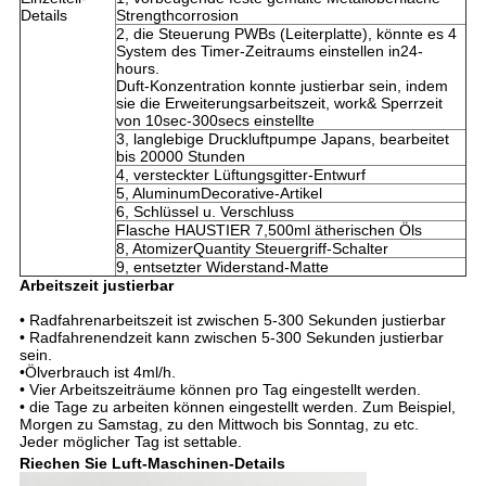
Details
Strengthcorrosion
2, die Steuerung PWBs (Leiterplatte), könnte es 4
System des Timer-Zeitraums einstellen in24-
hours.
Duft-Konzentration konnte justierbar sein, indem
sie die Erweiterungsarbeitszeit, work& Sperrzeit
von 10sec-300secs einstellte
3, langlebige Druckluftpumpe Japans, bearbeitet
bis 20000 Stunden
4, versteckter Lüftungsgitter-Entwurf
5, AluminumDecorative-Artikel
6, Schlüssel u. Verschluss
Flasche HAUSTIER 7,500ml ätherischen Öls
8, AtomizerQuantity Steuergriff-Schalter
9, entsetzter Widerstand-Matte
Arbeitszeit justierbar
• Radfahrenarbeitszeit ist zwischen 5-300 Sekunden justierbar
• Radfahrenendzeit kann zwischen 5-300 Sekunden justierbar
sein.
•Ölverbrauch ist 4ml/h.
• Vier Arbeitszeiträume können pro Tag eingestellt werden.
• die Tage zu arbeiten können eingestellt werden. Zum Beispiel,
Morgen zu Samstag, zu den Mittwoch bis Sonntag, zu etc.
Jeder möglicher Tag ist settable.
Riechen Sie Luft-Maschinen-Details