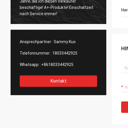
ie ich diesen Verkäufer
und schnelles Verschiffen. 
 A+-Produkte! Einschaltzeit
und großer Nebel. Sehr
Her
vice immer!
Berufsgeruchdiffusorhers
Ansprechpartner :
Sammy Kuo
HI
Telefonnummer :
18033442925
Whatsapp :
+8618033442925
Kontakt