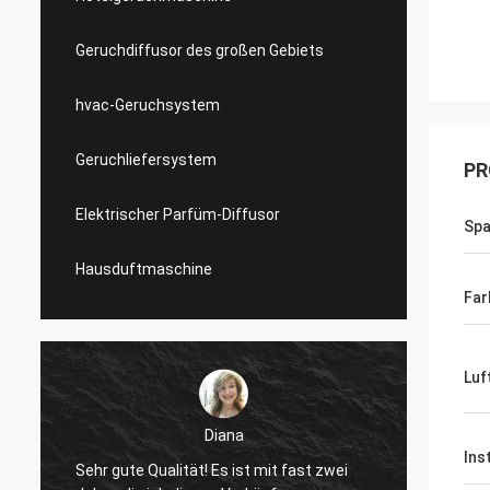
Geruchdiffusor des großen Gebiets
hvac-Geruchsystem
Geruchliefersystem
PR
Elektrischer Parfüm-Diffusor
Sp
Hausduftmaschine
Far
Luf
Diana
Mohamed
Ins
e Qualität! Es ist mit fast zwei
gutes Produkt! Genau als