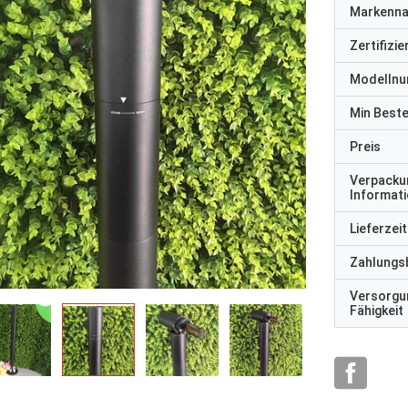
Markenn
Zertifizi
Modelln
Min Best
Preis
Verpacku
Informat
Lieferzeit
Zahlungs
Versorgu
Fähigkeit