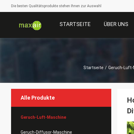
Die besten Qualitätsprodukte stehen Ihnen zur Auswahl
STARTSEITE
ÜBER UNS
Startseite
/
Geruch-Luft
Alle Produkte
Ho
Di
Geruch-Luft-Maschine
Geruch-Diffusor-Maschine