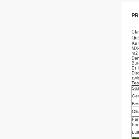
PR
Gla
Qu
Kur
MX-
m2 i
Dan
Bür
Es 
Die
zwi
Tec
Spa
Ger
Bes
Ölk
Far
Ene
Luf