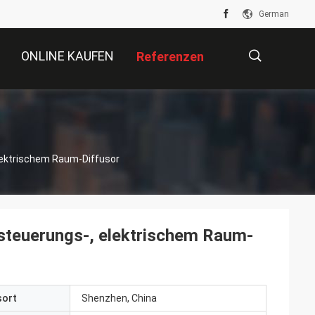
German
ONLINE KAUFEN
Referenzen
描
elektrischem Raum-Diffusor
述
nsteuerungs-, elektrischem Raum-
sort
Shenzhen, China