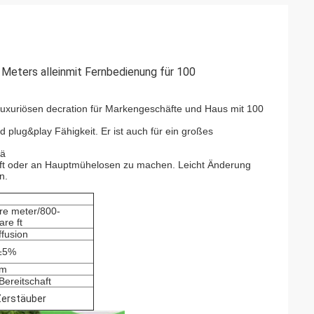
 Meters alleinmit Fernbedienung für 100
luxuriösen decration für Markengeschäfte und Haus mit 100
 plug&play Fähigkeit. Er ist auch für ein großes
gä
häft oder an Hauptmühelosen zu machen. Leicht Änderung
n.
re meter/800-
re ft
iffusion
h±5%
um
Bereitschaft
erstäuber