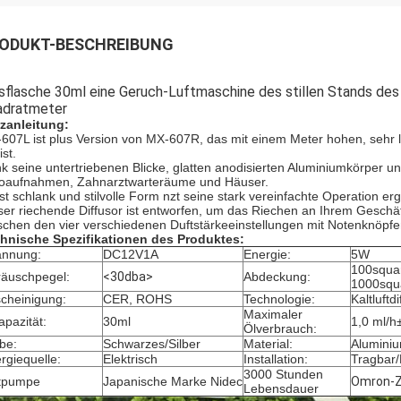
ODUKT-BESCHREIBUNG
sflasche 30ml eine Geruch-Luftmaschine des stillen Stands des
adratmeter
zanleitung:
607L ist plus Version von MX-607R, das mit einem Meter hohen, sehr 
st.
k seine untertriebenen Blicke, glatten anodisierten Aluminiumkörper und
oaufnahmen, Zahnarztwarteräume und Häuser.
ist schlank und stilvolle Form nzt seine stark vereinfachte Operation er
ser riechende Diffusor ist entworfen, um das Riechen an Ihrem Gesc
schen den vier verschiedenen Duftstärkeeinstellungen mit Notenknöpfe
hnische Spezifikationen des Produktes:
nnung:
DC12V1A
Energie:
5W
100squa
äuschpegel:
<30dba>
Abdeckung:
1000squa
cheinigung:
CER, ROHS
Technologie:
Kaltluftd
Maximaler
apazität:
30ml
1,0 ml/
Ölverbrauch:
be:
Schwarzes/Silber
Material:
Alumini
rgiequelle:
Elektrisch
Installation:
Tragbar/
3000 Stunden
tpumpe
Japanische Marke Nidec
Omron-Z
Lebensdauer