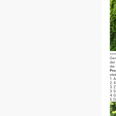
>>
Ger
der
die 
Pro
ele
1. 
2. 
3. 
3. 
4. 
5. 