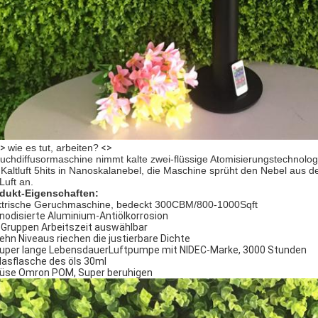
>>
wie es tut, arbeiten?
<>
uchdiffusormaschine nimmt kalte zwei-flüssige Atomisierungstechnol
 Kaltluft 5hits in Nanoskalanebel, die Maschine sprüht den Nebel aus 
Luft an.
dukt-Eigenschaften:
ktrische Geruchmaschine, bedeckt 300CBM/800-1000Sqft
Anodisierte Aluminium-Antiölkorrosion
4 Gruppen Arbeitszeit auswählbar
Zehn Niveaus riechen die justierbare Dichte
Super lange LebensdauerLuftpumpe mit NIDEC-Marke, 3000 Stunden
Glasflasche des öls 30ml
Düse Omron POM, Super beruhigen