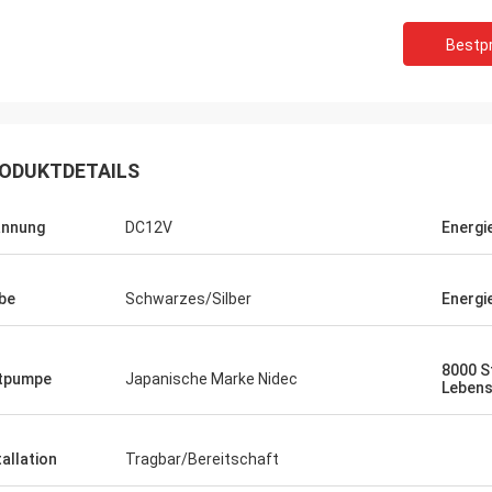
Bestpr
ODUKTDETAILS
annung
DC12V
Energi
be
Schwarzes/Silber
Energi
8000 S
tpumpe
Japanische Marke Nidec
Leben
tallation
Tragbar/Bereitschaft
 beschriebenes