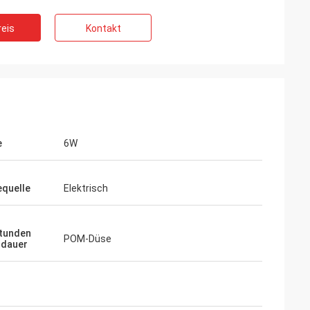
eis
Kontakt
e
6W
equelle
Elektrisch
tunden
POM-Düse
sdauer