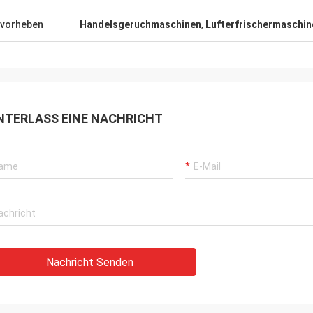
Es ist stiller
vorheben
Handelsgeruchmaschinen
,
Lufterfrischermaschin
teller
NTERLASS EINE NACHRICHT
Nachricht Senden