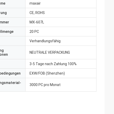
ame
maxair
erung
CE, ROHS
ummer
MX-607L
ellmenge
20 PC
Verhandlungsfähig
ng
NEUTRALE VERPACKUNG
ionen
3-5 Tage nach Zahlung 100%
bedingungen
EXW/FOB (Shenzhen)
ngsmaterial-
3000 PC pro Monat