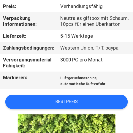
Preis:
Verhandlungsfähig
TRETEN
Verpackung
Neutrales giftbox mit Schaum,
SIE
Informationen:
10pcs für einen Überkarton
MIT
Lieferzeit:
5-15 Werktage
UNS
Zahlungsbedingungen:
Western Union, T/T, paypal
IN
Versorgungsmaterial-
3000 PC pro Monat
VERBINDUNG
Fähigkeit:
Markieren:
,
Luftgeruchmaschine
FORDERN
automatische Duftzufuhr
SIE EIN
ZITAT
BESTPREIS
SHOPPING
ONLINE