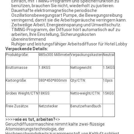
Einfach, mit TIMING-Programm und Speicherfunktion zu
benützen, brauchen Sie nicht, wiederholt zu justieren.
Dauerhafte elektromagnetische periodische
Oszillationsbewegungsart Pumpe, die Bewegungsreibung
verringernd, damit sie die Arbeitsgeräusche verringern kann.
Zeitweilige Arbeit, Energieeinsparung und Umweltschutz.
TIMING-Programm, der Diffusor hört automatisch auf zu
arbeiten, Ihre Einstellung, Sicherungskosten
übereinstimmend
Ruhiger und leistungsfähiger Arbeitsdiffusor für Hotel Lobby
Verpackende Details:
Produktgröße:
Φ85x300 Millimeter
Verpackungskasten
Neutral
Bruttomasse
1.8KGS
Nettogewicht
1.5KGS
Kartongröße:
380*450*800mm
Qty/CTN:
10pcs
Grobes Weight/CTN
18KGS
Netto-weight/CTN:
15KGS
Freie Zusätze:
Netzstecker
Benutzerhandbuch
>>>>
wie es tut, arbeiten?
<>
Geruchdiffusormaschine nimmt kalte zwei-flüssige
Atomisierungstechnologie, der
Hochgeschwindigkeitszusammenstoß von Kaltluft schlägt