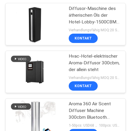
Diffusor-Maschine des
ätherischen Öls der
Hotel-Lobby-1500CBM
22W 500ml
Verhandlungsfähig MOQ:20 Stücke
KONTAKT
Hvac-Hotel-elektrischer
Aroma-Diffusor 300cbm,
der allein steht
Verhandlungsfähig MOQ:20 Stücke
KONTAKT
Aroma 360 Air Scent
Diffuser Machine
300cbm Bluetooth
Mobile App-Steuerung
1-50pcs: USD68， 100pcs: USD65, 500pcs: USD60 MOQ:10 Stück für kundenspezifische Marke auf der Maschine