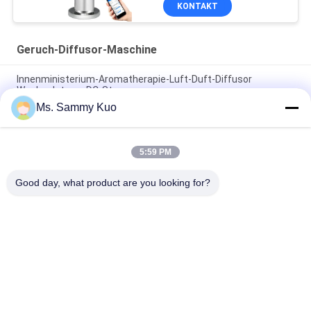
KONTAKT
Geruch-Diffusor-Maschine
Innenministerium-Aromatherapie-Luft-Duft-Diffusor
Wechselstrom-DC-Stromversorgung
Ms. Sammy Kuo
ABS pp. langlebige Geruch-Diffusor-Maschine mit Volumen
des Spray-25-50ml/H
5:59 PM
5 Gruppen Timer Einstellung Hotel Duftmaschine, 120 ml Duft
Kapazität Luft Duftmaschine
Good day, what product are you looking for?
Beliebte Kategorien
Alle
Geruch-Luft-
Geruch-Diffusor-
Maschine
Maschine
Duftöl Der Hotel-
Luft-Aroma-Diffusor
Kollektion