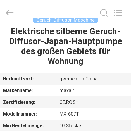
Shenzhen
Maxwin
Industrial
Co.,
Ltd..
Geruch-Diffusor-Maschine
All
Rights
Reserved.
Elektrische silberne Geruch-
HAUS
Diffusor-Japan-Hauptpumpe
PRODUKTE
des großen Gebiets für
Wohnung
ÜBER
UNS
Herkunftsort:
gemacht in China
Markenname:
maxair
FABRIK-
Zertifizierung:
CE,ROSH
AUSFLUG
Modellnummer:
MX-607T
QUALITÄTSKONTROLLE
Min Bestellmenge:
10 Stücke