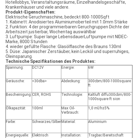
Hotellobbys, Veranstaltungsräume, Einzelhandelsgeschäfte,
Krankenhäuser und viele andere.
Produkt-Eigenschaften:
Elektrische Geruchmaschine, bedeckt 800-1000Sqft
1. Kabinett: Anodisiertes Aluminiumoberteil mit 1.0mm Stärke
2. Funktion: 4 der programmierbaren Geruchgruppen Dichte der
Arbeitszeit justierbar, Wochentag auswählbar
3. Luftpumpe: Super lange LebensdauerLuftpumpe mit NIDEC-
Marke, 8000 Stunden
4. wieder gefüllte Flasche: Glasölflasche des Brauns 130ml
5. Düse: Japanischer Zerstäuber, kein Lecköl und superruhiges,
Öleinsparung.
Technische Spezifikationen des Produktes:
Spannung:
DC12V
Energie:
6W
Geräusche:
<30dba>
Abdeckung:
300cbm/800-1000square
ft
Bescheinigung:
CER, ROHS
Technologie:
Kaltluft diffu300cbm/800-
1000square ft sion
Ölkapazität:
100ml
Max Oil-
1,0 ml/h±5%
Verbrauch:
Farbe:
Schwarzes/Silber
Material:
Aluminium
Energiequelle:
Elektrisch
Installation:
Tragbar/Bereitschaft