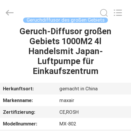
Shenzhen
Maxwin
Industrial
Co.,
Ltd..
Geruchdiffusor des großen Gebiets
All
Rights
Reserved.
Geruch-Diffusor großen
HAUS
Gebiets 1000M2 4l
PRODUKTE
Handelsmit Japan-
Luftpumpe für
ÜBER
Einkaufszentrum
UNS
Herkunftsort:
gemacht in China
FABRIK-
Markenname:
maxair
AUSFLUG
Zertifizierung:
CE,ROSH
QUALITÄTSKONTROLLE
Modellnummer:
MX-802