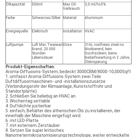
Ölkapazität:
500ml
Max Oil-
3,0 ml/h±5%
Verbrauch:
Farbe:
Schwarzes/Silber
Material:
Aluminium
Energiequelle:
Elektrisch
Installation:
HVAC
Luftpumpe
Luft Mac Twaiwan
Düse:
316L rostfreies steel.no
Brand, 20.000
blockierend, kein
Stunden
Durchsickern, keine
Lebensdauer
Bedarfswartung in 2 Jahre,
Öleinsparung
Produkt-Eigenschaften:
Aroma-Diffusions-System, bedeckt 3000CBM/8000-10,000Sqft
1. umfasst Aroma-Diffusions-System zwei Teile:
Duftdiffusormaschinen- und -installationszusätze
(Verbindungsrohr der Klimaanlage, Kunststoffrohr und
Standortplatte).
2. Schließen Sie beliebig an HVAC an.
3. Wochentag settable
4. Duftdichte justierbar
5. einfach, Behälter des ätherischen Öls zu installieren, der
innerhalb der Maschine eingefügt wird.
6. mit LED-Platte.
7. mit externem Zerstäuber
8. Setzen Sie super kritisches
Nanometermikroatomisierungstechnologie, weiter entwickelte