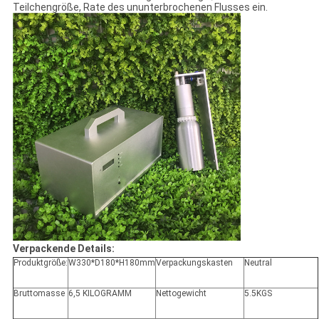
Teilchengröße, Rate des ununterbrochenen Flusses ein.
Verpackende Details:
Produktgröße:
W330*D180*H180mm
Verpackungskasten
Neutral
Bruttomasse
6,5 KILOGRAMM
Nettogewicht
5.5KGS