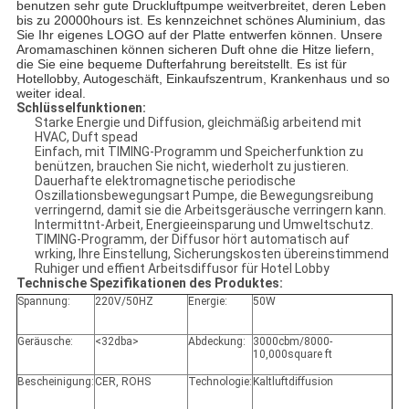
benutzen sehr gute Druckluftpumpe weitverbreitet, deren Leben
bis zu 20000hours ist. Es kennzeichnet schönes Aluminium, das
Sie Ihr eigenes LOGO auf der Platte entwerfen können. Unsere
Aromamaschinen können sicheren Duft ohne die Hitze liefern,
die Sie eine bequeme Dufterfahrung bereitstellt. Es ist für
Hotellobby, Autogeschäft, Einkaufszentrum, Krankenhaus und so
weiter ideal.
Schlüsselfunktionen:
Starke Energie und Diffusion, gleichmäßig arbeitend mit
HVAC, Duft spead
Einfach, mit TIMING-Programm und Speicherfunktion zu
benützen, brauchen Sie nicht, wiederholt zu justieren.
Dauerhafte elektromagnetische periodische
Oszillationsbewegungsart Pumpe, die Bewegungsreibung
verringernd, damit sie die Arbeitsgeräusche verringern kann.
Intermittnt-Arbeit, Energieeinsparung und Umweltschutz.
TIMING-Programm, der Diffusor hört automatisch auf
wrking, Ihre Einstellung, Sicherungskosten übereinstimmend
Ruhiger und effient Arbeitsdiffusor für Hotel Lobby
Technische Spezifikationen des Produktes:
Spannung:
220V/50HZ
Energie:
50W
Geräusche:
<32dba>
Abdeckung:
3000cbm/8000-
10,000square ft
Bescheinigung:
CER, ROHS
Technologie:
Kaltluftdiffusion