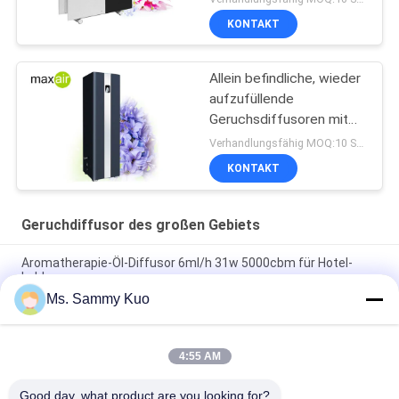
KONTAKT
Allein befindliche, wieder
aufzufüllende
Geruchsdiffusoren mit
großer Fläche
Verhandlungsfähig MOQ:10 Stücke
KONTAKT
Geruchdiffusor des großen Gebiets
Aromatherapie-Öl-Diffusor 6ml/h 31w 5000cbm für Hotel-
Lobby
Ms. Sammy Kuo
Geruch-Steueraroma-Diffusor 31w 5000cbm 6ml/H für Hotel-
Lobby
4:55 AM
An der Wand befestigter elektrischer Duft-Diffusor Hvac,
Raum-Diffusor-Maschine für Hotel-Lobby
Good day, what product are you looking for?