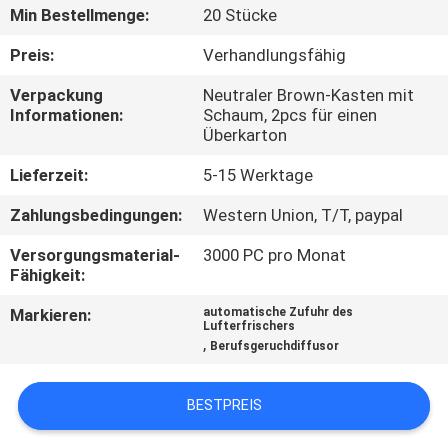
Min Bestellmenge:
20 Stücke
TRETEN
Preis:
Verhandlungsfähig
SIE
Verpackung
Neutraler Brown-Kasten mit
MIT
Informationen:
Schaum, 2pcs für einen
Überkarton
UNS
IN
Lieferzeit:
5-15 Werktage
VERBINDUNG
Zahlungsbedingungen:
Western Union, T/T, paypal
Versorgungsmaterial-
3000 PC pro Monat
FORDERN
Fähigkeit:
SIE EIN
Markieren:
automatische Zufuhr des
Lufterfrischers
ZITAT
,
Berufsgeruchdiffusor
SHOPPING
BESTPREIS
ONLINE