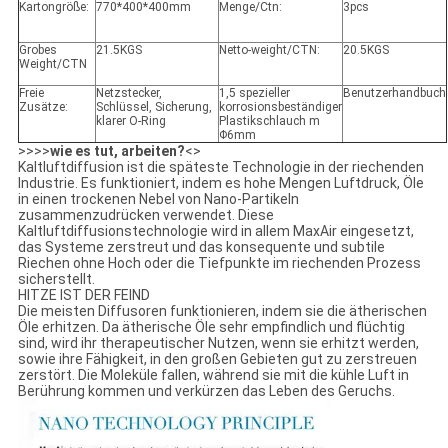
Kartongröße:
770*400*400mm
Menge/Ctn:
3pcs
Grobes
21.5KGS
Netto-weight/CTN:
20.5KGS
Weight/CTN
Freie
Netzstecker,
1,5 spezieller
Benutzerhandbuch
Zusätze:
Schlüssel, Sicherung,
korrosionsbeständiger
klarer O-Ring
Plastikschlauch m
Φ6mm
>>>>
wie es tut, arbeiten?
<>
Kaltluftdiffusion ist die späteste Technologie in der riechenden
Industrie. Es funktioniert, indem es hohe Mengen Luftdruck, Öle
in einen trockenen Nebel von Nano-Partikeln
zusammenzudrücken verwendet. Diese
Kaltluftdiffusionstechnologie wird in allem MaxAir eingesetzt,
das Systeme zerstreut und das konsequente und subtile
Riechen ohne Hoch oder die Tiefpunkte im riechenden Prozess
sicherstellt.
HITZE IST DER FEIND
Die meisten Diffusoren funktionieren, indem sie die ätherischen
Öle erhitzen. Da ätherische Öle sehr empfindlich und flüchtig
sind, wird ihr therapeutischer Nutzen, wenn sie erhitzt werden,
sowie ihre Fähigkeit, in den großen Gebieten gut zu zerstreuen
zerstört. Die Moleküle fallen, während sie mit die kühle Luft in
Berührung kommen und verkürzen das Leben des Geruchs.