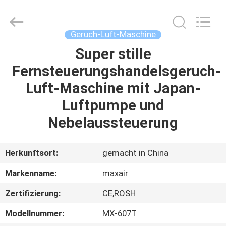
Shenzhen
Maxwin
Industrial
Co.,
Ltd..
Geruch-Luft-Maschine
All
Rights
Reserved.
Super stille
HAUS
Fernsteuerungshandelsgeruch-
PRODUKTE
Luft-Maschine mit Japan-
Luftpumpe und
ÜBER
Nebelaussteuerung
UNS
Herkunftsort:
gemacht in China
FABRIK-
Markenname:
maxair
AUSFLUG
Zertifizierung:
CE,ROSH
QUALITÄTSKONTROLLE
Modellnummer:
MX-607T