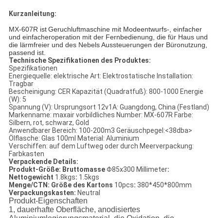
Kurzanleitung:
MX-607R ist
Geruchluftmaschine mit Modeentwurfs-, einfacher
und einfacheroperation mit der Fernbedienung, die für Haus und
die lärmfreier und des Nebels Aussteuerungen der Büronutzung,
passend ist.
Technische Spezifikationen des Produktes:
Spezifikationen
Energiequelle:
elektrische
Art:
Elektrostatische
Installation:
Tragbar
Bescheinigung:
CER
Kapazität (Quadratfuß): 800-1000 Energie
(W):
5
Spannung (V): Ursprungsort
12v1A
:
Guangdong, China (Festland)
Markenname:
maxair
vorbildliches Number:
MX-607R
Farbe:
Silbern, rot, schwarz, Gold
Anwendbarer Bereich:
100-200m3
Geräuschpegel:
<38dba>
Ölflasche:
Glas 100ml
Material:
Aluminium
Verschiffen:
auf dem Luftweg oder durch Meer
verpackung:
Farbkasten
Verpackende Details:
Produkt-Größe: Bruttomasse
Φ85x300 Millimeter
:
Nettogewicht
1.8kgs
:
1.5kgs
Menge/CTN: Größe des Kartons
10pcs
:
380*450*800mm
Verpackungskasten:
Neutral
Produkt-Eigenschaften
1, dauerhafte Oberfläche, anodisiertes