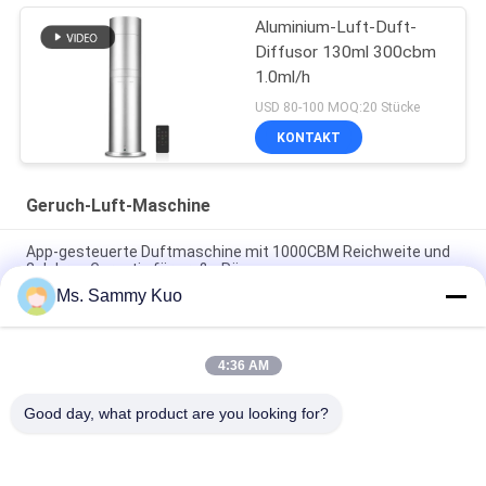
Aluminium-Luft-Duft-
Diffusor 130ml 300cbm
1.0ml/h
USD 80-100 MOQ:20 Stücke
KONTAKT
Geruch-Luft-Maschine
App-gesteuerte Duftmaschine mit 1000CBM Reichweite und
2 Jahren Garantie für große Räume
Ms. Sammy Kuo
App-gesteuerte Duftluftmaschine mit 500CBM-Abdeckung
und langlebiger Metallhülle für kommerzielle Verwendung
4:36 AM
WIFI 4G APP Steuerung 150ml Kapazität Leiser Betrieb Duft
Luft Maschine für Gewerbe und Hotelnutzung
Good day, what product are you looking for?
Beliebte Kategorien
Alle