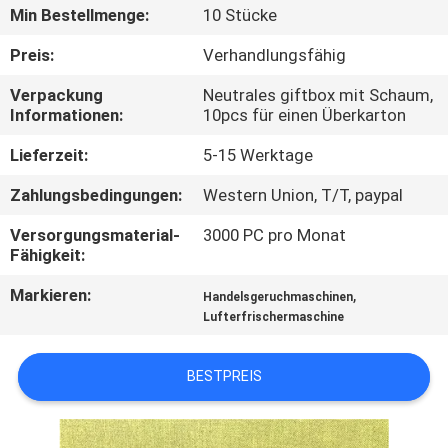
Min Bestellmenge:
10 Stücke
TRETEN
Preis:
Verhandlungsfähig
SIE
Verpackung
Neutrales giftbox mit Schaum,
MIT
Informationen:
10pcs für einen Überkarton
UNS
Lieferzeit:
5-15 Werktage
IN
Zahlungsbedingungen:
Western Union, T/T, paypal
VERBINDUNG
Versorgungsmaterial-
3000 PC pro Monat
Fähigkeit:
FORDERN
Markieren:
,
Handelsgeruchmaschinen
SIE EIN
Lufterfrischermaschine
ZITAT
BESTPREIS
SHOPPING
ONLINE