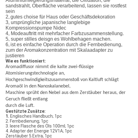
Aluminiumlegierungsmaterial, die Oxidation, die
sandstrahlt, Oberfläche verarbeitend, lassen sie rostfest
sein
2,
gutes choise für Haus oder Geschäftsdekoration
3, ursprüngliche japanische langlebige
Kompressionspumpe Nidec
4, Modeauftritt mit mehrfacher Farbzusammenstellung.
5, super stilles deisgn es Wohlbehagen machen.
6,
ist es einfache Operation durch die Fernbedienung,
zum der Aromakonzentration mit Skalaadapter zu
justieren
Wie es funktioniert:
Aromadiffusor nimmt die kalte zwei-flüssige
Atomisierungstechnologie an,
Hochgeschwindigkeitszusammenstoß von Kaltluft schlägt
Aromaöl in den Nanoskalanebel,
Maschine sprüht den Nebel aus dem Zerstäuber heraus, der
Geruch fließt entlang
durch die Luft.
Gestützte Zusätze:
1.
Englisches Handbuch; 1pc
2. Fernbedienung; 1pc
3. leere Flasche des Öls 100ml; 1pc
4. Adapter der Energie 12V1A; 1pc
Zerstäuber 5.Extra; 1pc