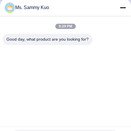
Ms. Sammy Kuo
TRETEN
SIE
9:29 PM
MIT
Good day, what product are you looking for?
UNS
IN
VERBINDUNG
FORDERN
SIE EIN
ZITAT
SHOPPING
Aroma-Diffusor der Hotel-Lobby-75W 5000cbm 6.5ml/h
HVACcommercial, HVAC-Geruchdiffusormaschine
ONLINE