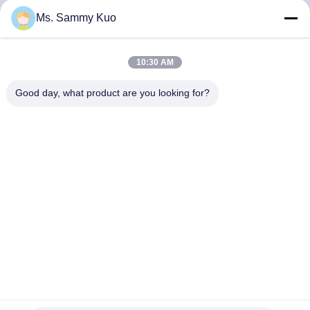
Ms. Sammy Kuo
TRETEN
SIE
10:30 AM
MIT
Good day, what product are you looking for?
UNS
IN
VERBINDUNG
FORDERN
SIE EIN
ZITAT
SHOPPING
Fernsteuerungs-Geruch-Duft-Diffusor 5W 100ml 200m3
ONLINE