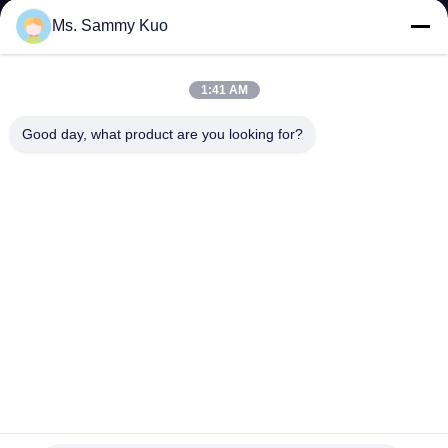
Ms. Sammy Kuo
TRETEN
SIE
1:41 AM
MIT
Good day, what product are you looking for?
UNS
IN
VERBINDUNG
FORDERN
SIE EIN
ZITAT
SHOPPING
Silberner Luft-Aroma-Diffusor des großen Gebiets mit
Flasche des Öl-4l für Hotel-Lobby
ONLINE